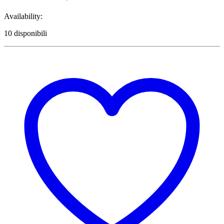
Secret Smoke
Availability:
Seed Stockers
Seeds of Life
10 disponibili
Sensi Seeds
Sensitiva
Serious Seeds
Sicce
Silent Seeds
Smartpot
Socepi
Solabiol
Solea
Stash
Storz & Bickel
Sun Seeds
Sunflower Trimmer
Sunon
Super Grower
Super Sativa Seed Club
Super Strains
Superplant
SuperSmoker
Sweet Seeds
Sylvania
TBM