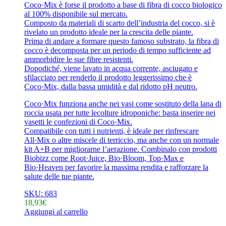
Coco·Mix è forse il prodotto a base di fibra di cocco biologico
al 100% disponibile sul mercato.
Composto da materiali di scarto dell’industria del cocco, si è
rivelato un prodotto ideale per la crescita delle piante.
Prima di andare a formare questo famoso substrato, la fibra di
cocco è decomposta per un periodo di tempo sufficiente ad
ammorbidire le sue fibre resistenti.
Dopodiché, viene lavato in acqua corrente, asciugato e
sfilacciato per renderlo il prodotto leggerissimo che è
Coco·Mix, dalla bassa umidità e dal ridotto pH neutro.
Coco·Mix funziona anche nei vasi come sostituto della lana di
roccia usata per tutte lecolture idroponiche: basta inserire nei
vasetti le confezioni di Coco·Mix.
Compatibile con tutti i nutrienti, è ideale per rinfrescare
All·Mix o altre miscele di terriccio, ma anche con un normale
kit A+B per migliorarne l’aerazione. Combinalo con prodotti
Biobizz come Root·Juice, Bio·Bloom, Top·Max e
Bio·Heaven per favorire la massima rendita e rafforzare la
salute delle tue piante.
SKU: 683
18,93
€
Aggiungi al carrello