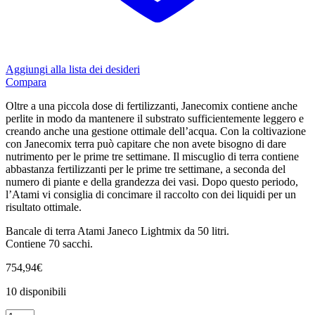
Techgrow
Teco
Teflon
Tempo Box
Terpethic
Aggiungi alla lista dei desideri
TexPot
Compara
TH Seeds
THCbd
Oltre a una piccola dose di fertilizzanti, Janecomix contiene anche
The Cali Connection
perlite in modo da mantenere il substrato sufficientemente leggero e
TheMonkey
creando anche una gestione ottimale dell’acqua. Con la coltivazione
Tom’s Tumbler
con Janecomix terra può capitare che non avete bisogno di dare
Top Crop
nutrimento per le prime tre settimane. Il miscuglio di terra contiene
Trikoma Seeds
abbastanza fertilizzanti per le prime tre settimane, a seconda del
Trimbag
numero di piante e della grandezza dei vasi. Dopo questo periodo,
Triminator
l’Atami vi consiglia di concimare il raccolto con dei liquidi per un
Trimpro
risultato ottimale.
TrolMaster
Twister
Bancale di terra Atami Janeco Lightmix da 50 litri.
Vaporite
Contiene 70 sacchi.
Vents
Vision Seeds
754,94
€
Vossloh-schwabe
White Label
10 disponibili
Wilma
BANCALE