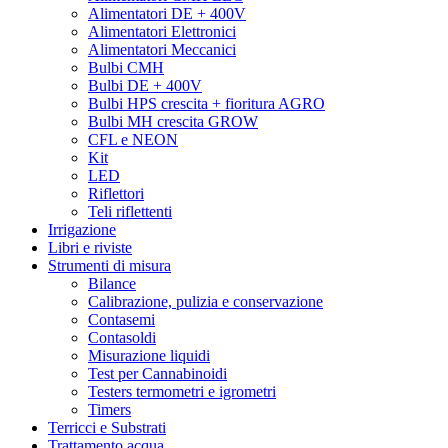
Green House Seeds
Alimentatori DE + 400V
Green Mood
Alimentatori Elettronici
Green Planet
Alimentatori Meccanici
Grenco Science
Bulbi CMH
Grodan
Bulbi DE + 400V
Grotek
Bulbi HPS crescita + fioritura AGRO
Growth technology
Bulbi MH crescita GROW
GSE
CFL e NEON
Gualala Robotics
Kit
Guru Plant Genetik
LED
Hanna Instruments
Riflettori
Harmony
Teli riflettenti
Harvest Right
Irrigazione
Hesi
Libri e riviste
HGA
Strumenti di misura
HGP
Bilance
Homebox
Calibrazione, pulizia e conservazione
Honey Bee
Contasemi
Hortigear
Contasoldi
HSB – Hand Selected Bulk
Misurazione liquidi
HTS
Test per Cannabinoidi
HUMBOLDT SEED ORGANIZATION
Testers termometri e igrometri
Humboldt seeds
Timers
Hy-Gen
Terricci e Substrati
HY-Pro
Trattamento acqua