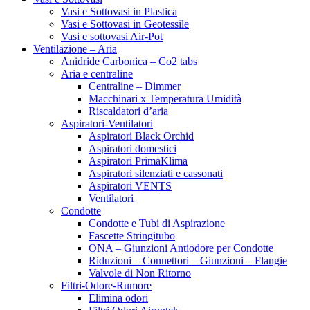
Vasi e Sottovasi in Plastica
Vasi e Sottovasi in Geotessile
Vasi e sottovasi Air-Pot
Ventilazione – Aria
Anidride Carbonica – Co2 tabs
Aria e centraline
Centraline – Dimmer
Macchinari x Temperatura Umidità
Riscaldatori d’aria
Aspiratori-Ventilatori
Aspiratori Black Orchid
Aspiratori domestici
Aspiratori PrimaKlima
Aspiratori silenziati e cassonati
Aspiratori VENTS
Ventilatori
Condotte
Condotte e Tubi di Aspirazione
Fascette Stringitubo
ONA – Giunzioni Antiodore per Condotte
Riduzioni – Connettori – Giunzioni – Flangie
Valvole di Non Ritorno
Filtri-Odore-Rumore
Elimina odori