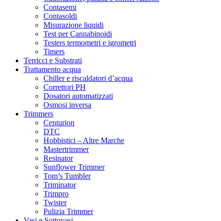
Contasemi
Contasoldi
Misurazione liquidi
Test per Cannabinoidi
Testers termometri e igrometri
Timers
Terricci e Substrati
Trattamento acqua
Chiller e riscaldatori d’acqua
Correttori PH
Dosatori automatizzati
Osmosi inversa
Trimmers
Centurion
DTC
Hobbistici – Altre Marche
Mastertrimmer
Resinator
Sunflower Trimmer
Tom’s Tumbler
Triminator
Trimpro
Twister
Pulizia Trimmer
Vasi e Sottovasi