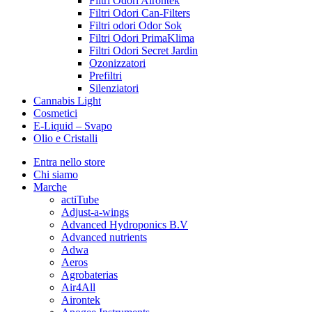
Filtri Odori Airontek
Filtri Odori Can-Filters
Filtri odori Odor Sok
Filtri Odori PrimaKlima
Filtri Odori Secret Jardin
Ozonizzatori
Prefiltri
Silenziatori
Cannabis Light
Cosmetici
E-Liquid – Svapo
Olio e Cristalli
Entra nello store
Chi siamo
Marche
actiTube
Adjust-a-wings
Advanced Hydroponics B.V
Advanced nutrients
Adwa
Aeros
Agrobaterias
Air4All
Airontek