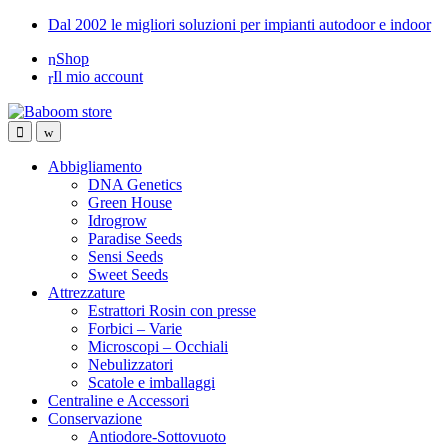
Skip
Skip
Dal 2002 le migliori soluzioni per impianti autodoor e indoor
to
to
Shop
navigation
content
Il mio account
Abbigliamento
DNA Genetics
Green House
Idrogrow
Paradise Seeds
Sensi Seeds
Sweet Seeds
Attrezzature
Estrattori Rosin con presse
Forbici – Varie
Microscopi – Occhiali
Nebulizzatori
Scatole e imballaggi
Centraline e Accessori
Conservazione
Antiodore-Sottovuoto