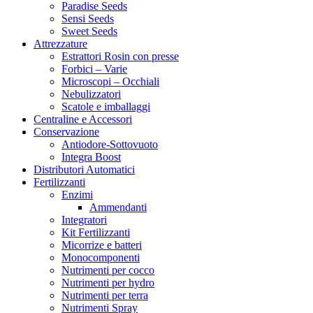
Paradise Seeds
Sensi Seeds
Sweet Seeds
Attrezzature
Estrattori Rosin con presse
Forbici – Varie
Microscopi – Occhiali
Nebulizzatori
Scatole e imballaggi
Centraline e Accessori
Conservazione
Antiodore-Sottovuoto
Integra Boost
Distributori Automatici
Fertilizzanti
Enzimi
Ammendanti
Integratori
Kit Fertilizzanti
Micorrize e batteri
Monocomponenti
Nutrimenti per cocco
Nutrimenti per hydro
Nutrimenti per terra
Nutrimenti Spray