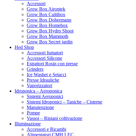
DTC
Accessori
Dutch Passion
Grow Box Airontek
Dynavap
Grow Box Cultibox
EasyGrow
Grow Box Dobermann
Eazy Plug
Grow Box Homebox
ELp
Grow Box Hydro Shoot
ELT
Grow Box Mammoth
Emerald Harvest
Grow Box Secret jardin
Enecta
Hed Shop
Eva Seeds
Accessori fumatori
Exotic Seeds
Accessori Silicone
Fast buds
Estrattori Rosin con presse
Filter-it
Grinders
FloraFlex
Ice Washer e Setacci
Flortis
Presse Idrauliche
Flower Farm
Vaporizzatori
Four Peperoncino
Idroponica – Aeroponica
Fral lampade
Sistemi Aeroponici
Garland
Sistemi Idroponici – Taniche – Cisterne
Gavita
Manutenzione
Gecko Seeds
Pompe
Genehtik
Vassoi – Ripiani coltivazione
GHE/TA
Illuminazione
Grain d’eau
Accessori e Ricambi
Grass-o-matic
Alimentatori CMH LEC