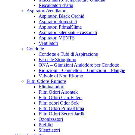
Mills
Riscaldatori d’aria
Milwaukee
Aspiratori-Ventilatori
Movida
Aspiratori Black Orchid
Mr. Hide
Aspiratori domestici
Nanolux
Aspiratori PrimaKlima
NanoTech Surface
Aspiratori silenziati e cassonati
Neem Italia
Aspiratori VENTS
Neptune Hydroponics
Ventilatori
Neutralizer
Condotte
NidoPro
Condotte e Tubi di Aspirazione
Nirvana
Fascette Stringitubo
No Border Seeds
ONA – Giunzioni Antiodore per Condotte
NoGoo
Riduzioni – Connettori – Giunzioni – Flangie
NoName
Valvole di Non Ritorno
NPK Industries
Filtri-Odore-Rumore
Nutribiz
Elimina odori
Nutriculture
Filtri Odori Airontek
Odor sok
Filtri Odori Can-Filters
Officina di Hank
Filtri odori Odor Sok
ONA
Filtri Odori PrimaKlima
Osram
Filtri Odori Secret Jardin
P & b
Ozonizzatori
Panoramix Genetics
Prefiltri
Paradise Seeds
Silenziatori
Philips