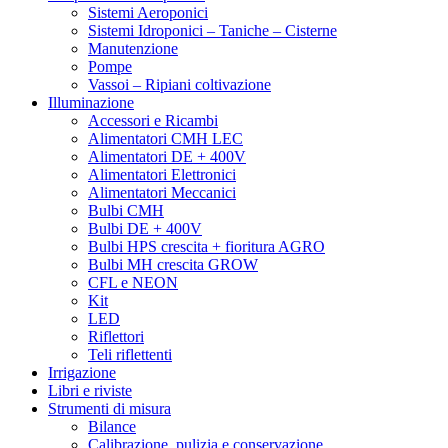
Sistemi Aeroponici
Sistemi Idroponici – Taniche – Cisterne
Manutenzione
Pompe
Vassoi – Ripiani coltivazione
Illuminazione
Accessori e Ricambi
Alimentatori CMH LEC
Alimentatori DE + 400V
Alimentatori Elettronici
Alimentatori Meccanici
Bulbi CMH
Bulbi DE + 400V
Bulbi HPS crescita + fioritura AGRO
Bulbi MH crescita GROW
CFL e NEON
Kit
LED
Riflettori
Teli riflettenti
Irrigazione
Libri e riviste
Strumenti di misura
Bilance
Calibrazione, pulizia e conservazione