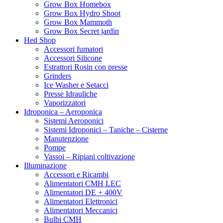
Grow Box Homebox
Grow Box Hydro Shoot
Grow Box Mammoth
Grow Box Secret jardin
Hed Shop
Accessori fumatori
Accessori Silicone
Estrattori Rosin con presse
Grinders
Ice Washer e Setacci
Presse Idrauliche
Vaporizzatori
Idroponica – Aeroponica
Sistemi Aeroponici
Sistemi Idroponici – Taniche – Cisterne
Manutenzione
Pompe
Vassoi – Ripiani coltivazione
Illuminazione
Accessori e Ricambi
Alimentatori CMH LEC
Alimentatori DE + 400V
Alimentatori Elettronici
Alimentatori Meccanici
Bulbi CMH