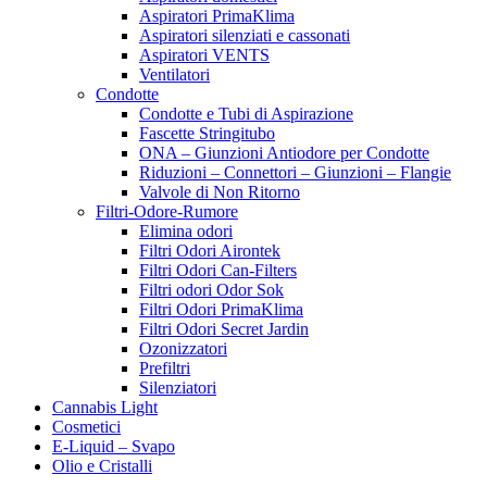
Aspiratori PrimaKlima
Aspiratori silenziati e cassonati
Aspiratori VENTS
Ventilatori
Condotte
Condotte e Tubi di Aspirazione
Fascette Stringitubo
ONA – Giunzioni Antiodore per Condotte
Riduzioni – Connettori – Giunzioni – Flangie
Valvole di Non Ritorno
Filtri-Odore-Rumore
Elimina odori
Filtri Odori Airontek
Filtri Odori Can-Filters
Filtri odori Odor Sok
Filtri Odori PrimaKlima
Filtri Odori Secret Jardin
Ozonizzatori
Prefiltri
Silenziatori
Cannabis Light
Cosmetici
E-Liquid – Svapo
Olio e Cristalli