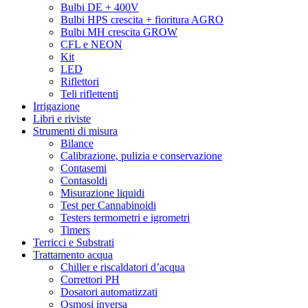
Bulbi DE + 400V
Bulbi HPS crescita + fioritura AGRO
Bulbi MH crescita GROW
CFL e NEON
Kit
LED
Riflettori
Teli riflettenti
Irrigazione
Libri e riviste
Strumenti di misura
Bilance
Calibrazione, pulizia e conservazione
Contasemi
Contasoldi
Misurazione liquidi
Test per Cannabinoidi
Testers termometri e igrometri
Timers
Terricci e Substrati
Trattamento acqua
Chiller e riscaldatori d’acqua
Correttori PH
Dosatori automatizzati
Osmosi inversa