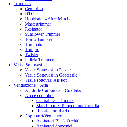
Trimmers
Centurion
DTC
Hobbistici – Altre Marche
Mastertrimmer
Resinator
Sunflower Trimmer
Tom’s Tumbler
Triminator
Trimpro
Twister
Pulizia Trimmer
Vasi e Sottovasi
Vasi e Sottovasi in Plastica
Vasi e Sottovasi in Geotessile
Vasi e sottovasi Air-Pot
Ventilazione – Aria
Anidride Carbonica – Co2 tabs
Aria e centraline
Centraline – Dimmer
Macchinari x Temperatura Umidità
Riscaldatori d’aria
Aspiratori-Ventilatori
Aspiratori Black Orchid
Aspiratori domestici