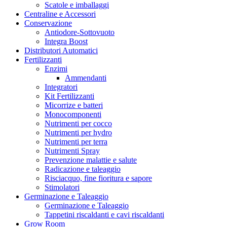
CBD Crew
Scatole e imballaggi
CenturionPro CproSolution
Centraline e Accessori
Chinaski Edizioni
Conservazione
Clipper
Antiodore-Sottovuoto
Co2Bucket
Integra Boost
Cornwall
Distributori Automatici
Crop Max
Fertilizzanti
Cultibox
Enzimi
Cultilite
Ammendanti
Danish Tray
Integratori
Data Technologies, Ltd
Kit Fertilizzanti
DaVinci
Micorrize e batteri
Delicious seeds
Monocomponenti
DELTA9 ANALYTICS
Nutrimenti per cocco
Desch
Nutrimenti per hydro
Devil’s Harvest
Nutrimenti per terra
Dexso
Nutrimenti Spray
Digger One Hitter
Prevenzione malattie e salute
Dinafem
Radicazione e taleaggio
DLI
Risciacquo, fine fioritura e sapore
DNA Genetics – Reserva Privada
Stimolatori
DNA Gentics
Germinazione e Taleaggio
Dobermann Tents
Germinazione e Taleaggio
Doypack
Tappetini riscaldanti e cavi riscaldanti
DSP Genetics
Grow Room