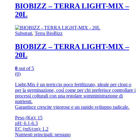
BIOBIZZ – TERRA LIGHT-MIX –
20L
Substrati
,
Terra BioBizz
BIOBIZZ – TERRA LIGHT-MIX –
20L
0
out of 5
(0)
Light-Mix è un terriccio poco fertilizzato, ideale per cloni o
per la germinazione, così come per chi preferisce controllare i
processi colturali con una regolare somministrazione di
nutrienti.
Garantisce crescite vigorose e un rapido sviluppo radicale.
Peso (Kg): 15
pH: 6.1-6.3
EC (mS/cm): 1.2
Nutrienti principali: nessuno