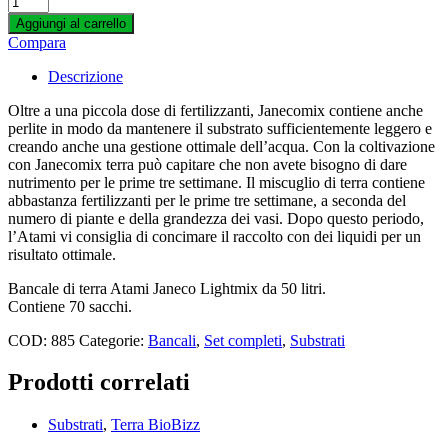
World of Seeds
ATAMI
Xtreme Gardening
Aggiungi al carrello
TERRA
Zerum
Compara
JANECO
LIGHTMIX
Descrizione
50L
(70
Oltre a una piccola dose di fertilizzanti, Janecomix contiene anche
SACCHI)
perlite in modo da mantenere il substrato sufficientemente leggero e
quantity
creando anche una gestione ottimale dell’acqua. Con la coltivazione
con Janecomix terra può capitare che non avete bisogno di dare
nutrimento per le prime tre settimane. Il miscuglio di terra contiene
abbastanza fertilizzanti per le prime tre settimane, a seconda del
numero di piante e della grandezza dei vasi. Dopo questo periodo,
l’Atami vi consiglia di concimare il raccolto con dei liquidi per un
risultato ottimale.
Bancale di terra Atami Janeco Lightmix da 50 litri.
Contiene 70 sacchi.
COD:
885
Categorie:
Bancali
,
Set completi
,
Substrati
Prodotti correlati
Substrati
,
Terra BioBizz