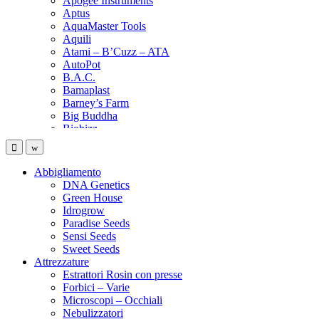
Apogee Instruments
Aptus
AquaMaster Tools
Aquili
Atami – B’Cuzz – ATA
AutoPot
B.A.C.
Bamaplast
Barney’s Farm
Big Buddha
Biobizz
Bionova
Biotabs
Black Magic
Abbigliamento
Black Orchid
DNA Genetics
BlumaX
Green House
BSF – Bigger Stronger Faster
Idrogrow
Bubblebags
Paradise Seeds
Buddha Seeds
Sensi Seeds
Buic
Sweet Seeds
Bulk
Attrezzature
Cali Terpenes
Estrattori Rosin con presse
Can-filters
Forbici – Varie
Canna
Microscopi – Occhiali
Canna terra
Nebulizzatori