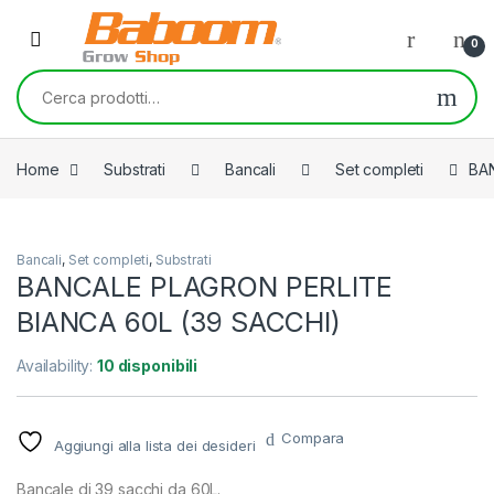
Skip to navigation
Skip to content
0
Cerca:
Home
Substrati
Bancali
Set completi
BA
Bancali
,
Set completi
,
Substrati
BANCALE PLAGRON PERLITE
BIANCA 60L (39 SACCHI)
Availability:
10 disponibili
Compara
Aggiungi alla lista dei desideri
Bancale di 39 sacchi da 60L.