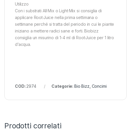
Utilizzo
Con i substrati All·Mix o Light·Mix si consiglia di
applicare Root·Juice nella prima settimana o
settimane perché si tratta del periodo in cui le piante
iniziano a mettere radici sane e forti. Biobizz
consiglia un misurino di 1-4 ml di Root·Juice per 1 litro
d’acqua.
COD:
2974
Categorie:
Bio Bizz
,
Concimi
Prodotti correlati