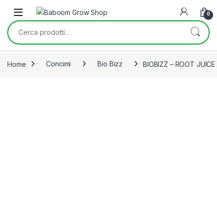
Skip to navigation
Skip to content
0
Cerca:
Home
Concimi
Bio Bizz
BIOBIZZ – ROOT JUICE