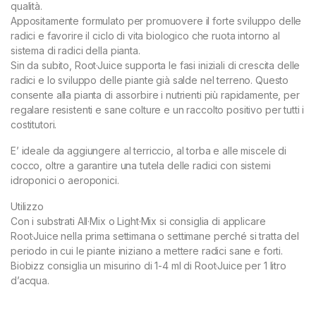
qualità.
Appositamente formulato per promuovere il forte sviluppo delle
radici e favorire il ciclo di vita biologico che ruota intorno al
sistema di radici della pianta.
Sin da subito, Root·Juice supporta le fasi iniziali di crescita delle
radici e lo sviluppo delle piante già salde nel terreno. Questo
consente alla pianta di assorbire i nutrienti più rapidamente, per
regalare resistenti e sane colture e un raccolto positivo per tutti i
costitutori.
E’ ideale da aggiungere al terriccio, al torba e alle miscele di
cocco, oltre a garantire una tutela delle radici con sistemi
idroponici o aeroponici.
Utilizzo
Con i substrati All·Mix o Light·Mix si consiglia di applicare
Root·Juice nella prima settimana o settimane perché si tratta del
periodo in cui le piante iniziano a mettere radici sane e forti.
Biobizz consiglia un misurino di 1-4 ml di Root·Juice per 1 litro
d’acqua.