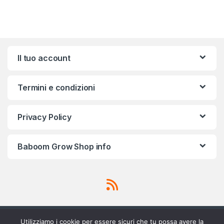
Brands Carousel
Il tuo account
Termini e condizioni
Privacy Policy
Baboom Grow Shop info
Utilizziamo i cookie per essere sicuri che tu possa avere la