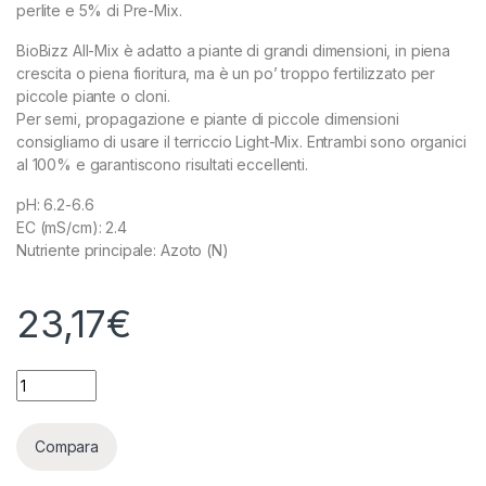
perlite e 5% di Pre-Mix.
BioBizz All-Mix è adatto a piante di grandi dimensioni, in piena
crescita o piena fioritura, ma è un po’ troppo fertilizzato per
piccole piante o cloni.
Per semi, propagazione e piante di piccole dimensioni
consigliamo di usare il terriccio Light-Mix. Entrambi sono organici
al 100% e garantiscono risultati eccellenti.
pH: 6.2-6.6
EC (mS/cm): 2.4
Nutriente principale: Azoto (N)
23,17
€
BIOBIZZ - TERRA ALL-MIX - 50L quantity
Compara