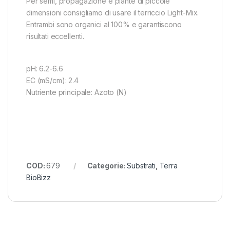
Per semi, propagazione e piante di piccole
dimensioni consigliamo di usare il terriccio Light-Mix.
Entrambi sono organici al 100% e garantiscono
risultati eccellenti.
pH: 6.2-6.6
EC (mS/cm): 2.4
Nutriente principale: Azoto (N)
COD:
679
Categorie:
Substrati
,
Terra
BioBizz