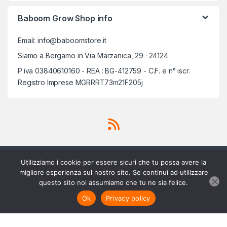
Baboom Grow Shop info
Email: info@baboomstore.it
Siamo a Bergamo in Via Marzanica, 29 · 24124
P.iva 03840610160 - REA : BG-412759 - C.F. e n° iscr.
Registro Imprese MGRRRT73m21F205j
Utilizziamo i cookie per essere sicuri che tu possa avere la
migliore esperienza sul nostro sito. Se continui ad utilizzare
questo sito noi assumiamo che tu ne sia felice.
Scrivici su Whatsapp
3756420488
Aggiungi al carrello
Ok
Privacy policy