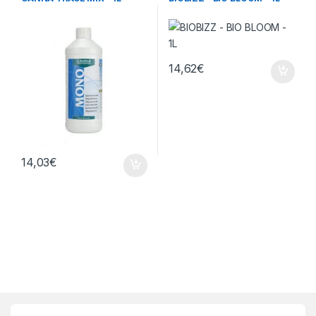
14,62
€
14,03
€
Brands Carousel