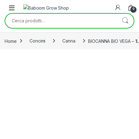
Skip to navigation
Skip to content
0
Cerca:
Home
Concimi
Canna
BIOCANNA BIO VEGA – 1L