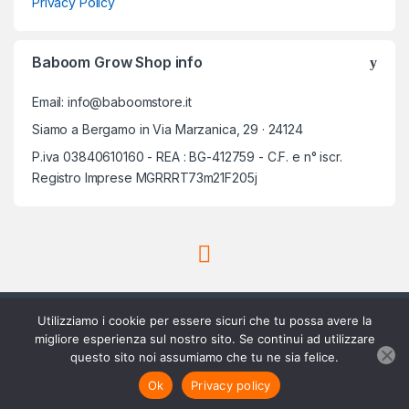
Privacy Policy
Baboom Grow Shop info
Email: info@baboomstore.it
Siamo a Bergamo in Via Marzanica, 29 · 24124
P.iva 03840610160 - REA : BG-412759 - C.F. e n° iscr.
Registro Imprese MGRRRT73m21F205j
Utilizziamo i cookie per essere sicuri che tu possa avere la
migliore esperienza sul nostro sito. Se continui ad utilizzare
questo sito noi assumiamo che tu ne sia felice.
Scrivici su Whatsapp
3756420488
Aggiungi al carrello
Ok
Privacy policy