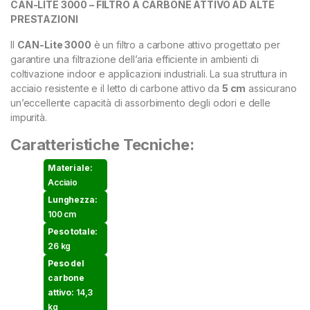
CAN-LITE 3000 – FILTRO A CARBONE ATTIVO AD ALTE
PRESTAZIONI
Il
CAN-Lite 3000
è un filtro a carbone attivo progettato per
garantire una filtrazione dell’aria efficiente in ambienti di
coltivazione indoor e applicazioni industriali. La sua struttura in
acciaio resistente e il letto di carbone attivo da
5 cm
assicurano
un’eccellente capacità di assorbimento degli odori e delle
impurità.
Caratteristiche Tecniche:
Materiale:
Acciaio
Lunghezza:
100 cm
Peso totale:
26 kg
Peso del
carbone
attivo:
14,3
kg