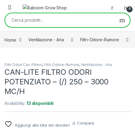
Skip to navigation
Skip to content
0
Cerca:
Home
Ventilazione - Aria
Filtri-Odore-Rumore
Filtri Odori Can-Filters
,
Filtri-Odore-Rumore
,
Ventilazione - Aria
CAN-LITE FILTRO ODORI
POTENZIATO – (/) 250 – 3000
MC/H
Availability:
13 disponibili
Compara
Aggiungi alla lista dei desideri