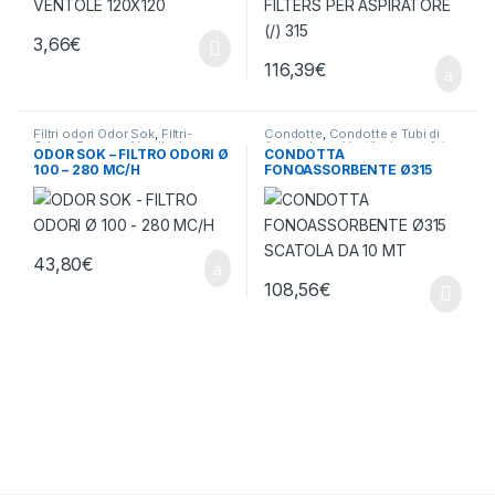
3,66
€
116,39
€
Filtri odori Odor Sok
,
Filtri-
Condotte
,
Condotte e Tubi di
Odore-Rumore
,
Ventilazione -
Aspirazione
,
Ventilazione - Aria
ODOR SOK – FILTRO ODORI Ø
CONDOTTA
Aria
100 – 280 MC/H
FONOASSORBENTE Ø315
SCATOLA DA 10 MT
43,80
€
108,56
€