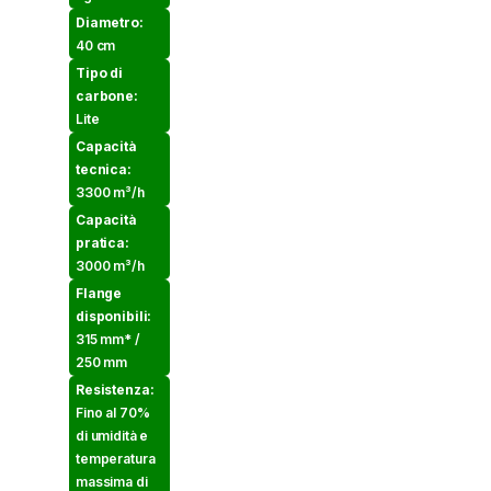
Diametro:
40 cm
Tipo di
carbone:
Lite
Capacità
tecnica:
3300 m³/h
Capacità
pratica:
3000 m³/h
Flange
disponibili:
315 mm* /
250 mm
Resistenza:
Fino al 70%
di umidità e
temperatura
massima di