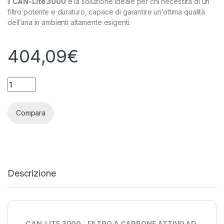
Il
CAN-Lite 3000
è la soluzione ideale per chi necessita di un
filtro potente e duraturo, capace di garantire un’ottima qualità
dell’aria in ambienti altamente esigenti.
404,09
€
CAN-LITE FILTRO ODORI POTENZIATO - (/) 250 - 3000 MC/H q
Compara
Descrizione
CAN-LITE 3000 – FILTRO A CARBONE ATTIVO AD