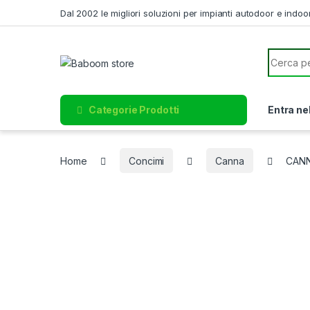
Skip to navigation
Skip to content
Dal 2002 le migliori soluzioni per impianti autodoor e indoo
Search f
Categorie Prodotti
Entra ne
Home
Concimi
Canna
CANN