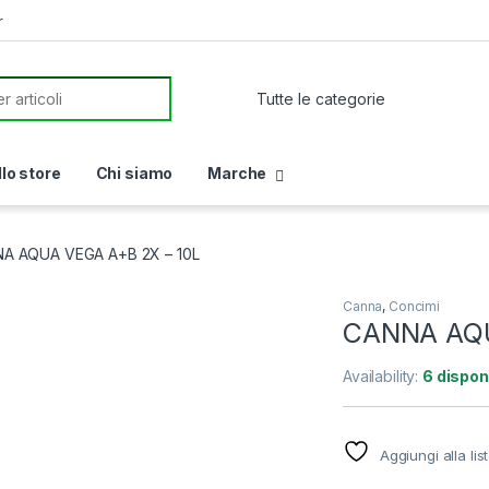
r
or:
llo store
Chi siamo
Marche
A AQUA VEGA A+B 2X – 10L
Canna
,
Concimi
CANNA AQU
Availability:
6 disponi
Aggiungi alla lis