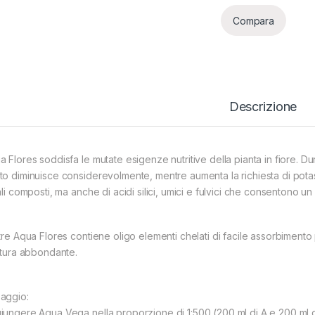
Compara
Descrizione
 Flores soddisfa le mutate esigenze nutritive della pianta in fiore. Dura
to diminuisce considerevolmente, mentre aumenta la richiesta di pota
ali composti, ma anche di acidi silici, umici e fulvici che consentono u
ltre Aqua Flores contiene oligo elementi chelati di facile assorbiment
ritura abbondante.
aggio:
iungere Aqua Vega nella proporzione di 1:500 (200 ml di A e 200 ml di 