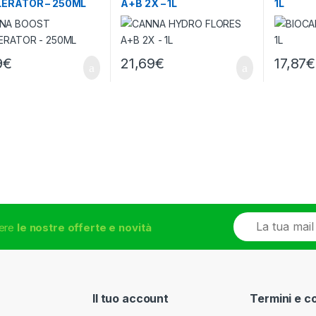
ERATOR – 250ML
A+B 2X – 1L
1L
9
€
21,69
€
17,87
€
E
vere
le nostre offerte e novità
m
a
i
l
*
Il tuo account
Termini e c