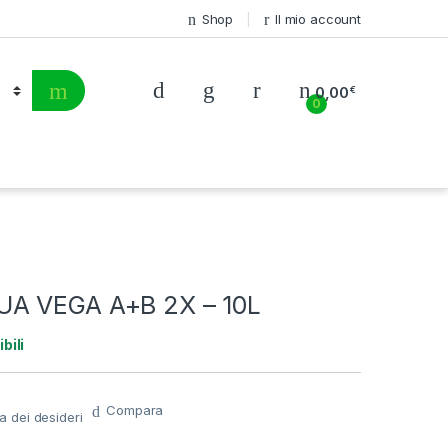
Shop
Il mio account
0,00
€
0
A VEGA A+B 2X – 10L
bili
Compara
ta dei desideri