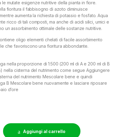
le mutate esigenze nutritive della pianta in fiore.
lla fioritura il fabbisogno di azoto diminuisce
entre aumenta la richiesta di potassio e fosfato. Aqua
e ricco di tali composti, ma anche di acidi silici, umici e
no un assorbimento ottimale delle sostanze nutritive.
ontiene oligo elementi chelati di facile assorbimento
ale che favoriscono una fioritura abbondante.
 nella proporzione di 1:500 (200 ml di A e 200 ml di B
ua) nella cisterna del nutrimento come segue Aggiungere
isterna del nutrimento Mescolare bene e quindi
ga B Mescolare bene nuovamente e lasciare riposare
paio d’ore
A+B 2X - 10L quantity
Aggiungi al carrello