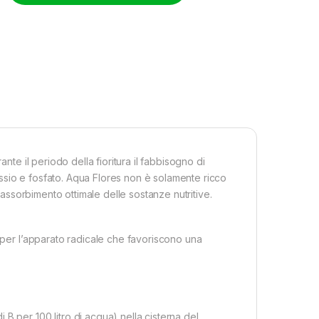
nte il periodo della fioritura il fabbisogno di
ssio e fosfato. Aqua Flores non è solamente ricco
n assorbimento ottimale delle sostanze nutritive.
o per l’apparato radicale che favoriscono una
B per 100 litro di acqua) nella cisterna del