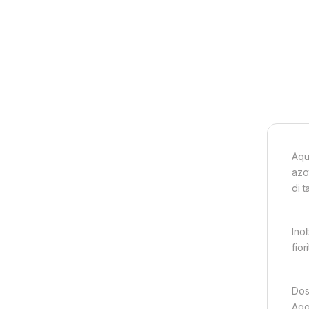
Aqua
azo
di t
Ino
fio
Dos
Agg