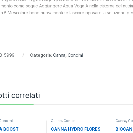
rimento come segue Aggiungere Aqua Vega A nella cisterna del nutr
a B Mescolare bene nuovamente e lasciare riposare la soluzione per
D:
5999
Categorie:
Canna
,
Concimi
tti correlati
Concimi
Canna
,
Concimi
Canna
,
Co
A BOOST
CANNA HYDRO FLORES
BIOCANN