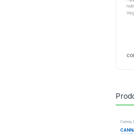
nut
Veg
CO
Prodo
Canna
,
CANN