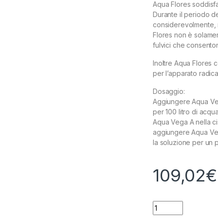
Aqua Flores soddisfa 
Durante il periodo de
considerevolmente, m
Flores non è solament
fulvici che consento
Inoltre Aqua Flores c
per l’apparato radic
Dosaggio:
Aggiungere Aqua Vega
per 100 litro di acq
Aqua Vega A nella c
aggiungere Aqua Ve
la soluzione per un 
109,02
€
CANNA AQUA VEGA 