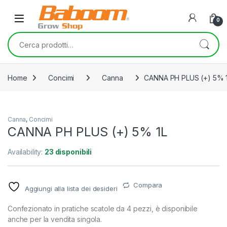
Skip to navigation
Skip to content
0
Cerca:
Home
Concimi
Canna
CANNA PH PLUS (+) 5% 
Canna
,
Concimi
CANNA PH PLUS (+) 5% 1L
Availability:
23 disponibili
Compara
Aggiungi alla lista dei desideri
Confezionato in pratiche scatole da 4 pezzi, è disponibile
anche per la vendita singola.