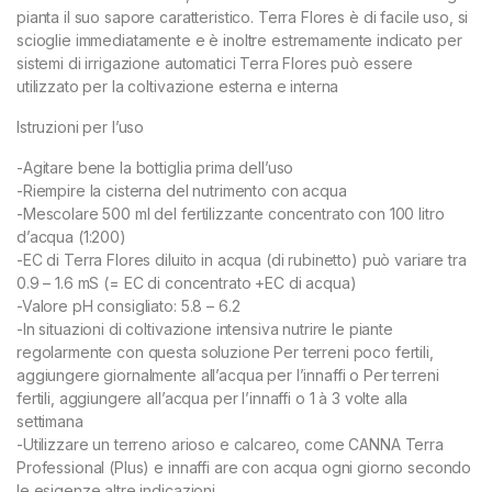
pianta il suo sapore caratteristico. Terra Flores è di facile uso, si
scioglie immediatamente e è inoltre estremamente indicato per
sistemi di irrigazione automatici Terra Flores può essere
utilizzato per la coltivazione esterna e interna
Istruzioni per l’uso
-Agitare bene la bottiglia prima dell’uso
-Riempire la cisterna del nutrimento con acqua
-Mescolare 500 ml del fertilizzante concentrato con 100 litro
d’acqua (1:200)
-EC di Terra Flores diluito in acqua (di rubinetto) può variare tra
0.9 – 1.6 mS (= EC di concentrato +EC di acqua)
-Valore pH consigliato: 5.8 – 6.2
-In situazioni di coltivazione intensiva nutrire le piante
regolarmente con questa soluzione Per terreni poco fertili,
aggiungere giornalmente all’acqua per l’innaffi o Per terreni
fertili, aggiungere all’acqua per l’innaffi o 1 à 3 volte alla
settimana
-Utilizzare un terreno arioso e calcareo, come CANNA Terra
Professional (Plus) e innaffi are con acqua ogni giorno secondo
le esigenze altre indicazioni