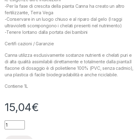
-Per la fase di crescita della pianta Canna ha creato un altro
fertilizzante, Terra Vega
-Conservare in un luogo chiuso e al riparo dal gelo (I raggi
ultravioletti scompongono i chelati presenti nel nutrimento)
-Tenere lontano dalla portata dei bambini
Certifi cazioni / Garanzie
Canna utilizza esclusivamente sostanze nutrienti e chelati puri e
di alta qualità assimilabili direttamente e totalmente dalla pianta.Il
flacone di dosaggio è di polietilene 100% (PVC, senza cadmio),
una plastica di facile biodegradabilità e anche riciclabile.
Contiene 1L
15,04
€
CANNA TERRA FLORES - 1L quantity