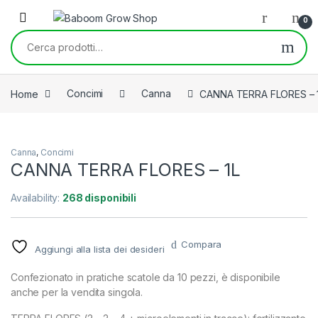
Skip to navigation
Skip to content
0
Cerca:
Home
Concimi
Canna
CANNA TERRA FLORES – 
Canna
,
Concimi
CANNA TERRA FLORES – 1L
Availability:
268 disponibili
Compara
Aggiungi alla lista dei desideri
Confezionato in pratiche scatole da 10 pezzi, è disponibile
anche per la vendita singola.