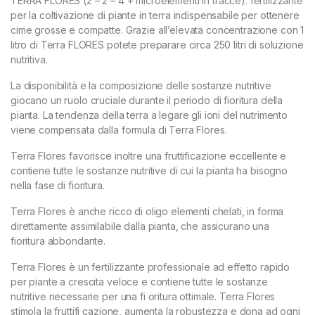
TERRA FLORES (2 – 2 – 4 + microelementi in tracce): fertilizzante
per la coltivazione di piante in terra indispensabile per ottenere
cime grosse e compatte. Grazie all’elevata concentrazione con 1
litro di Terra FLORES potete preparare circa 250 litri di soluzione
nutritiva.
La disponibilità e la composizione delle sostanze nutritive
giocano un ruolo cruciale durante il periodo di fioritura della
pianta. La tendenza della terra a legare gli ioni del nutrimento
viene compensata dalla formula di Terra Flores.
Terra Flores favorisce inoltre una fruttificazione eccellente e
contiene tutte le sostanze nutritive di cui la pianta ha bisogno
nella fase di fioritura.
Terra Flores è anche ricco di oligo elementi chelati, in forma
direttamente assimilabile dalla pianta, che assicurano una
fioritura abbondante.
Terra Flores è un fertilizzante professionale ad effetto rapido
per piante a crescita veloce e contiene tutte le sostanze
nutritive necessarie per una fi oritura ottimale. Terra Flores
stimola la fruttifi cazione, aumenta la robustezza e dona ad ogni