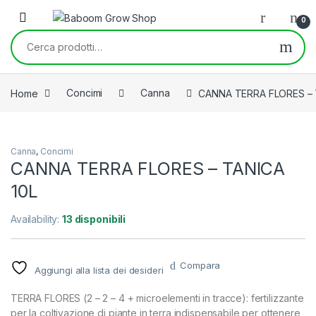
Skip to navigation
Skip to content
0
Cerca:
Home
Concimi
Canna
CANNA TERRA FLORES – 
Canna
,
Concimi
CANNA TERRA FLORES – TANICA
10L
Availability:
13 disponibili
Compara
Aggiungi alla lista dei desideri
TERRA FLORES (2 – 2 – 4 + microelementi in tracce): fertilizzante
per la coltivazione di piante in terra indispensabile per ottenere