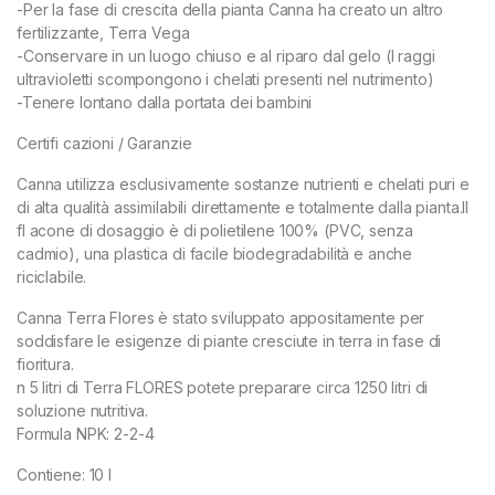
-Per la fase di crescita della pianta Canna ha creato un altro
fertilizzante, Terra Vega
-Conservare in un luogo chiuso e al riparo dal gelo (I raggi
ultravioletti scompongono i chelati presenti nel nutrimento)
-Tenere lontano dalla portata dei bambini
Certifi cazioni / Garanzie
Canna utilizza esclusivamente sostanze nutrienti e chelati puri e
di alta qualità assimilabili direttamente e totalmente dalla pianta.Il
fl acone di dosaggio è di polietilene 100% (PVC, senza
cadmio), una plastica di facile biodegradabilità e anche
riciclabile.
Canna Terra Flores è stato sviluppato appositamente per
soddisfare le esigenze di piante cresciute in terra in fase di
fioritura.
n 5 litri di Terra FLORES potete preparare circa 1250 litri di
soluzione nutritiva.
Formula NPK: 2-2-4
Contiene: 10 l