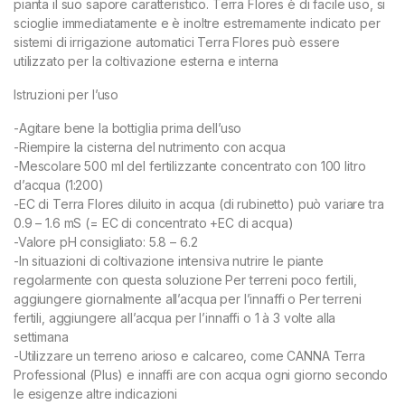
pianta il suo sapore caratteristico. Terra Flores è di facile uso, si
scioglie immediatamente e è inoltre estremamente indicato per
sistemi di irrigazione automatici Terra Flores può essere
utilizzato per la coltivazione esterna e interna
Istruzioni per l’uso
-Agitare bene la bottiglia prima dell’uso
-Riempire la cisterna del nutrimento con acqua
-Mescolare 500 ml del fertilizzante concentrato con 100 litro
d’acqua (1:200)
-EC di Terra Flores diluito in acqua (di rubinetto) può variare tra
0.9 – 1.6 mS (= EC di concentrato +EC di acqua)
-Valore pH consigliato: 5.8 – 6.2
-In situazioni di coltivazione intensiva nutrire le piante
regolarmente con questa soluzione Per terreni poco fertili,
aggiungere giornalmente all’acqua per l’innaffi o Per terreni
fertili, aggiungere all’acqua per l’innaffi o 1 à 3 volte alla
settimana
-Utilizzare un terreno arioso e calcareo, come CANNA Terra
Professional (Plus) e innaffi are con acqua ogni giorno secondo
le esigenze altre indicazioni