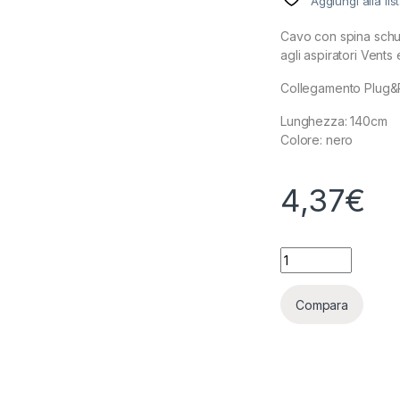
Aggiungi alla lis
Cavo con spina schu
agli aspiratori Vents e
Collegamento Plug&P
Lunghezza: 140cm
Colore: nero
4,37
€
CAVO IEC PLUG (R2
Compara