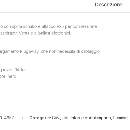
Descrizione
o con spina schuko e attacco R25 per connessione
 aspiratori Vents e ai ballast elettronici.
legamento Plug&Play, che non necessita di cablaggio.
ghezza: 140cm
ore: nero
D:
4657
Categorie:
Cavi, adattatori e portalampada
,
Illuminaz