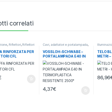
tti correlati
azione
,
Riflettori
,
Riflettori
Cavi, adattatori e portalampada
,
Illuminazi
Rail
Illuminazione
A RINFORZATA PER
VOSSLOH-SCHWABE –
TELO BL
TTORI CFL
PORTALAMPADA E40 IN
METRI –
TERMOPLASTICA
RESISTENTE 2500°
€
86,96
4,37
€