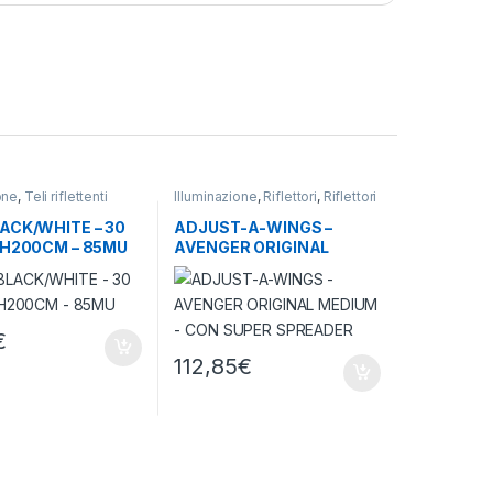
one
,
Teli riflettenti
Illuminazione
,
Riflettori
,
Riflettori
e Light Rail
ACK/WHITE – 30
ADJUST-A-WINGS –
 H200CM – 85MU
AVENGER ORIGINAL
MEDIUM – CON SUPER
SPREADER
€
112,85
€