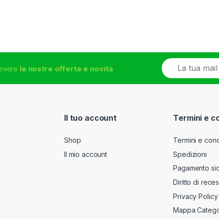
E
icevere
le nostre offerte e novità
m
a
i
l
*
Il tuo account
Termini e c
Shop
Termini e cond
Il mio account
Spedizioni
Pagamento si
Diritto di rece
Privacy Policy
Mappa Catego