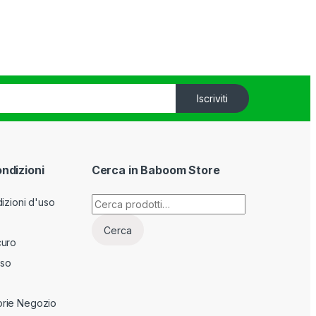
Iscriviti
ondizioni
Cerca in Baboom Store
Cerca:
izioni d'uso
Cerca
curo
sso
rie Negozio