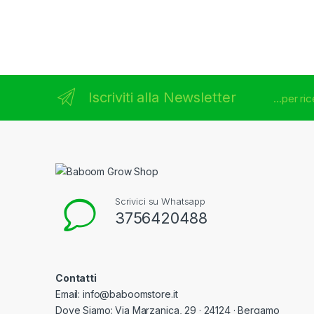
Brands Carousel
Iscriviti alla Newsletter
...per r
Scrivici su Whatsapp
3756420488
Contatti
Email: info@baboomstore.it
Dove Siamo: Via Marzanica, 29 · 24124 · Bergamo