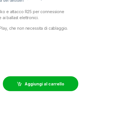
ta dei desideri
ko e attacco R25 per connessione
 ai ballast elettronici.
lay, che non necessita di cablaggio.
5) + SPINA SCHUKO NERO 3X1 16A 140 CM quantity
Aggiungi al carrello