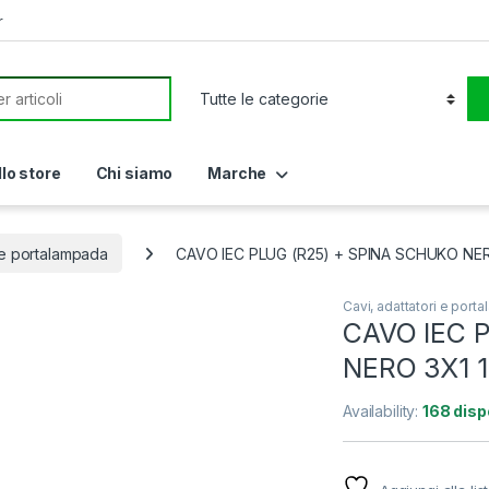
r
or:
llo store
Chi siamo
Marche
i e portalampada
CAVO IEC PLUG (R25) + SPINA SCHUKO NER
Cavi, adattatori e port
CAVO IEC 
NERO 3X1 
Availability:
168 dispo