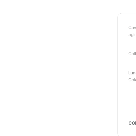
Cav
agli
Col
Lun
Col
CO