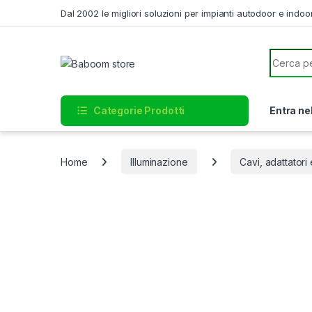
Skip to navigation
Skip to content
Dal 2002 le migliori soluzioni per impianti autodoor e indoo
Search f
Categorie Prodotti
Entra ne
Home
Illuminazione
Cavi, adattator