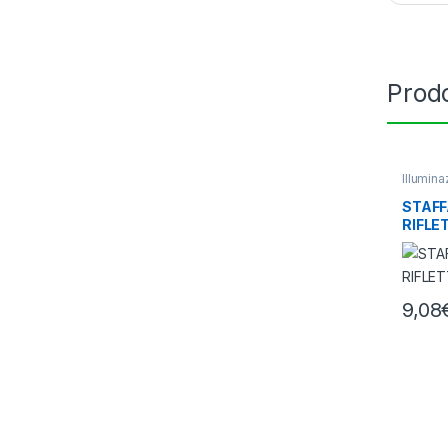
Prodo
Illumin
e Light 
STAFF
RIFLE
9,08