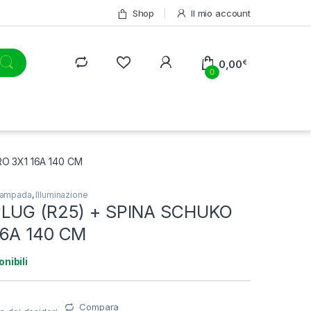
Shop
Il mio account
0,00
€
0
O 3X1 16A 140 CM
alampada
,
Illuminazione
PLUG (R25) + SPINA SCHUKO
16A 140 CM
nibili
Compara