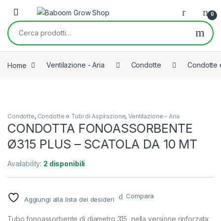
Skip to navigation
Skip to content
0
Cerca:
Home
Ventilazione - Aria
Condotte
Condotte e
Condotte
,
Condotte e Tubi di Aspirazione
,
Ventilazione - Aria
CONDOTTA FONOASSORBENTE
Ø315 PLUS – SCATOLA DA 10 MT
Availability:
2 disponibili
Compara
Aggiungi alla lista dei desideri
Tubo fonoassorbente di diametro 315, nella versione rinforzata: