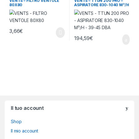
VENTS – FILTRO VENTOLE
VENTS – TTUN 200 PRO –
80X80
ASPIRATORE 830-1040 M³/H
– 39-45 DBA
3,66
€
194,59
€
Brands Carousel
Il tuo account
Shop
Il mio account