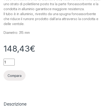
uno strato di polietilene posto tra la parte fonoassorbente e la
condotta in alluminio garantisce maggiore resistenza.
Il tubo è in alluminio, rivestito da una spugna fonoassorbente
che riduce il rumore prodotto dall’aria attraverso la condotta e
delle ventole.
Diametro: 315 mm
148,43
€
CONDOTTA FONOASSORBENTE Ø315 PLUS - SCATOLA DA 10 M
Compara
Descrizione