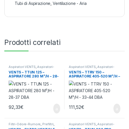
Tubi di Aspirazione
,
Ventilazione - Aria
Prodotti correlati
Aspiratori VENTS
,
Aspiratori-
Aspiratori VENTS
,
Aspiratori-
Ventilatori
,
Ventilazione - Aria
Ventilatori
,
Ventilazione - Aria
VENTS – TTUN 125 –
VENTS – TTRV 150 –
ASPIRATORE 280 M³/H – 28-
ASPIRATORE 405-520 M³/H –
37 DBA
33-44 DBA
92,33
€
111,52
€
Filtri-Odore-Rumore
,
Prefiltri
,
Aspiratori VENTS
,
Aspiratori-
Ventilazione - Aria
Ventilatori
,
Ventilazione - Aria