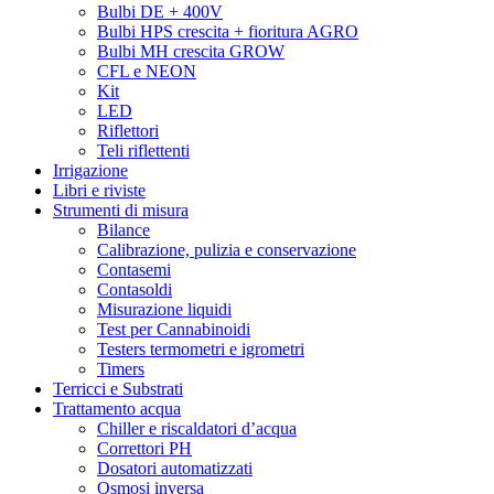
Bulbi DE + 400V
Bulbi HPS crescita + fioritura AGRO
Bulbi MH crescita GROW
CFL e NEON
Kit
LED
Riflettori
Teli riflettenti
Irrigazione
Libri e riviste
Strumenti di misura
Bilance
Calibrazione, pulizia e conservazione
Contasemi
Contasoldi
Misurazione liquidi
Test per Cannabinoidi
Testers termometri e igrometri
Timers
Terricci e Substrati
Trattamento acqua
Chiller e riscaldatori d’acqua
Correttori PH
Dosatori automatizzati
Osmosi inversa