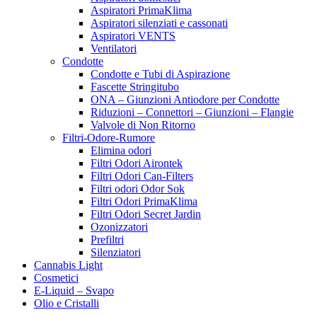
Aspiratori PrimaKlima
Aspiratori silenziati e cassonati
Aspiratori VENTS
Ventilatori
Condotte
Condotte e Tubi di Aspirazione
Fascette Stringitubo
ONA – Giunzioni Antiodore per Condotte
Riduzioni – Connettori – Giunzioni – Flangie
Valvole di Non Ritorno
Filtri-Odore-Rumore
Elimina odori
Filtri Odori Airontek
Filtri Odori Can-Filters
Filtri odori Odor Sok
Filtri Odori PrimaKlima
Filtri Odori Secret Jardin
Ozonizzatori
Prefiltri
Silenziatori
Cannabis Light
Cosmetici
E-Liquid – Svapo
Olio e Cristalli