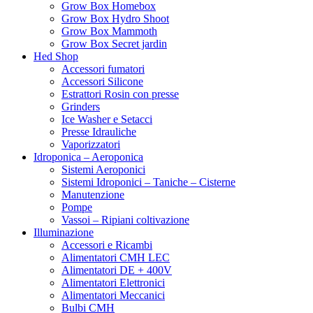
Grow Box Homebox
Grow Box Hydro Shoot
Grow Box Mammoth
Grow Box Secret jardin
Hed Shop
Accessori fumatori
Accessori Silicone
Estrattori Rosin con presse
Grinders
Ice Washer e Setacci
Presse Idrauliche
Vaporizzatori
Idroponica – Aeroponica
Sistemi Aeroponici
Sistemi Idroponici – Taniche – Cisterne
Manutenzione
Pompe
Vassoi – Ripiani coltivazione
Illuminazione
Accessori e Ricambi
Alimentatori CMH LEC
Alimentatori DE + 400V
Alimentatori Elettronici
Alimentatori Meccanici
Bulbi CMH