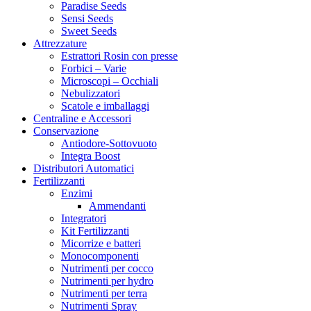
Paradise Seeds
Sensi Seeds
Sweet Seeds
Attrezzature
Estrattori Rosin con presse
Forbici – Varie
Microscopi – Occhiali
Nebulizzatori
Scatole e imballaggi
Centraline e Accessori
Conservazione
Antiodore-Sottovuoto
Integra Boost
Distributori Automatici
Fertilizzanti
Enzimi
Ammendanti
Integratori
Kit Fertilizzanti
Micorrize e batteri
Monocomponenti
Nutrimenti per cocco
Nutrimenti per hydro
Nutrimenti per terra
Nutrimenti Spray