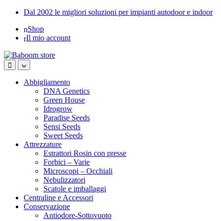
Skip
Skip
Dal 2002 le migliori soluzioni per impianti autodoor e indoor
to
to
Shop
navigation
content
Il mio account
Abbigliamento
DNA Genetics
Green House
Idrogrow
Paradise Seeds
Sensi Seeds
Sweet Seeds
Attrezzature
Estrattori Rosin con presse
Forbici – Varie
Microscopi – Occhiali
Nebulizzatori
Scatole e imballaggi
Centraline e Accessori
Conservazione
Antiodore-Sottovuoto