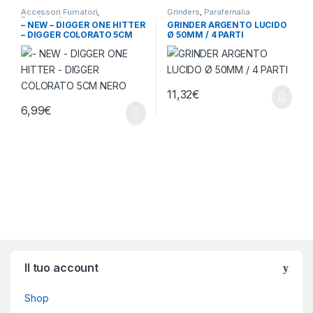
Accessori Fumatori
,
Grinders
,
Parafernalia
Parafernalia
– NEW – DIGGER ONE HITTER
GRINDER ARGENTO LUCIDO
– DIGGER COLORATO 5CM
Ø 50MM / 4 PARTI
NERO
11,32
€
6,99
€
Brands Carousel
Il tuo account
Shop