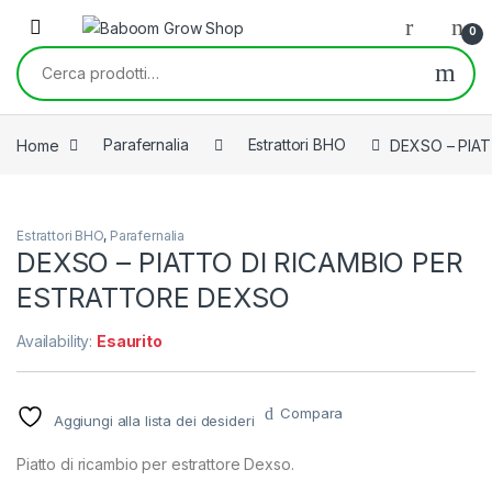
Skip to navigation
Skip to content
0
Cerca:
Home
Parafernalia
Estrattori BHO
DEXSO – PIA
Estrattori BHO
,
Parafernalia
DEXSO – PIATTO DI RICAMBIO PER
ESTRATTORE DEXSO
Availability:
Esaurito
Compara
Aggiungi alla lista dei desideri
Piatto di ricambio per estrattore Dexso.