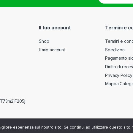
a
i
l
*
Il tuo account
Termini e c
Shop
Termini e cond
Il mio account
Spedizioni
Pagamento si
Diritto di rece
Privacy Policy
Mappa Catego
RRT73m21F205j
igliore esperienza sul nostro sito. Se continui ad utilizzare questo sito
840610160 - REA : BG-412759 - C.F. e n° iscr. Registro Imprese MGRR