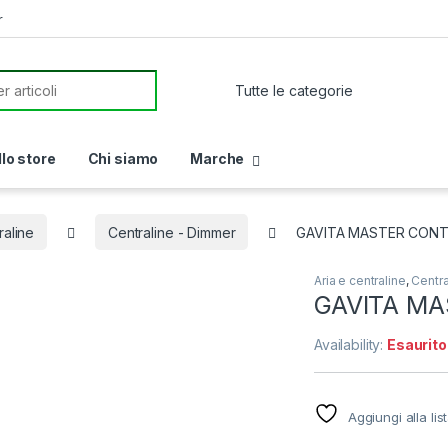
r
or:
llo store
Chi siamo
Marche
raline
Centraline - Dimmer
GAVITA MASTER CONT
Aria e centraline
,
Centra
GAVITA MA
Availability:
Esaurito
Aggiungi alla lis