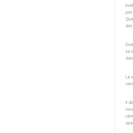
liv
per
Ques
del
Due
se l
dann
La s
ven
Il d
ris
cli
spe