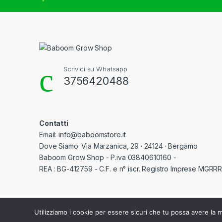
Scrivici su Whatsapp
3756420488
Contatti
Email: info@baboomstore.it
Dove Siamo: Via Marzanica, 29 · 24124 · Bergamo
Baboom Grow Shop - P.iva 03840610160 -
REA : BG-412759 - C.F. e n° iscr. Registro Imprese MGR
Utilizziamo i cookie per essere sicuri che tu possa avere la m
©
Baboom Grow Shop
- All Rights Reserved - P.iva 03