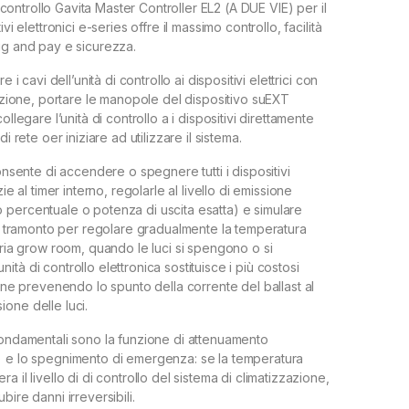
di controllo Gavita Master Controller EL2 (A DUE VIE) per il
ivi elettronici e-series offre il massimo controllo, facilità
ug and pay e sicurezza.
e i cavi dell’unità di controllo ai dispositivi elettrici con
tazione, portare le manopole del dispositivo suEXT
ollegare l’unità di controllo a i dispositivi direttamente
di rete oer iniziare ad utilizzare il sistema.
consente di accendere o spegnere tutti i dispositivi
zie al timer interno, regolarle al livello di emissione
percentuale o potenza di uscita esatta) e simulare
a / tramonto per regolare gradualmente la temperatura
pria grow room, quando le luci si spengono o si
tà di controllo elettronica sostituisce i più costosi
ione prevenendo lo spunto della corrente del ballast al
one delle luci.
fondamentali sono la funzione di attenuamento
) e lo spegnimento di emergenza: se la temperatura
a il livello di di controllo del sistema di climatizzazione,
bire danni irreversibili.