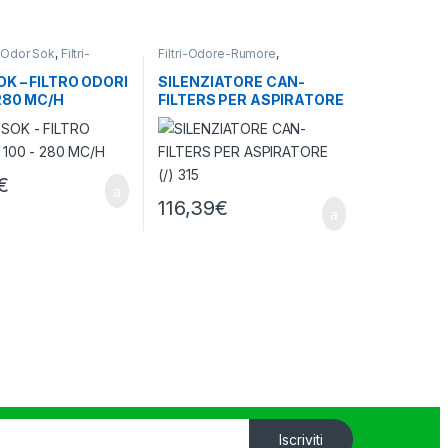
ri Odor Sok
,
Filtri-
Filtri-Odore-Rumore
,
more
,
Ventilazione -
Silenziatori
,
Ventilazione - Aria
K – FILTRO ODORI
SILENZIATORE CAN-
 280 MC/H
FILTERS PER ASPIRATORE
(/) 315
€
116,39
€
Iscriviti