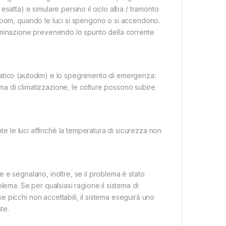
satta) e simulare persino il ciclo alba / tramonto
 room, quando le luci si spengono o si accendono.
’illuminazione prevenendo lo spunto della corrente
matico (autodim) e lo spegnimento di emergenza:
tema di climatizzazione, le colture possono subire
nte le luci affinchè la temperatura di sicurezza non
one e segnalano, inoltre, se il problema è stato
lema. Se per qualsiasi ragione il sistema di
 picchi non accettabili, il sistema eseguirà uno
te.