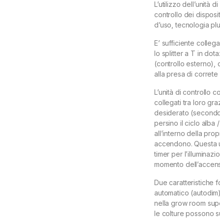
L’utilizzo dell’unità 
controllo dei disposit
d’uso, tecnologia pl
E’ sufficiente collegar
lo splitter a T in do
(controllo esterno), c
alla presa di correte 
L’unità di controllo 
collegati tra loro gra
desiderato (secondo 
persino il ciclo alb
all’interno della pro
accendono. Questa uni
timer per l’illuminaz
momento dell’accensi
Due caratteristiche 
automatico (autodim
nella grow room super
le colture possono su