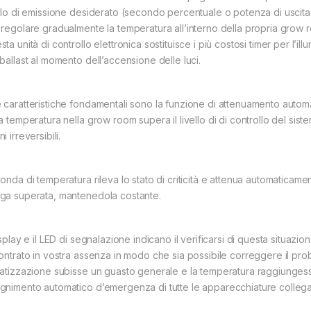
ello di emissione desiderato (secondo percentuale o potenza di uscita e
 regolare gradualmente la temperatura all’interno della propria grow
ta unità di controllo elettronica sostituisce i più costosi timer per l
 ballast al momento dell’accensione delle luci.
 caratteristiche fondamentali sono la funzione di attenuamento auto
a temperatura nella grow room supera il livello di di controllo del sis
i irreversibili.
onda di temperatura rileva lo stato di criticità e attenua automaticame
ga superata, mantenedola costante.
isplay e il LED di segnalazione indicano il verificarsi di questa situazi
contrato in vostra assenza in modo che sia possibile correggere il prob
matizzazione subisse un guasto generale e la temperatura raggiungesse
gnimento automatico d’emergenza di tutte le apparecchiature collega