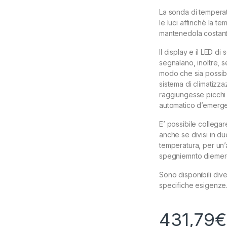
La sonda di temperatu
le luci affinchè la 
mantenedola costant
Il display e il LED di
segnalano, inoltre, s
modo che sia possibi
sistema di climatizz
raggiungesse picchi 
automatico d’emergen
E’ possibile collegare
anche se divisi in du
temperatura, per un’
spegniemnto diemerg
Sono disponibili dive
specifiche esigenze
431,79
€