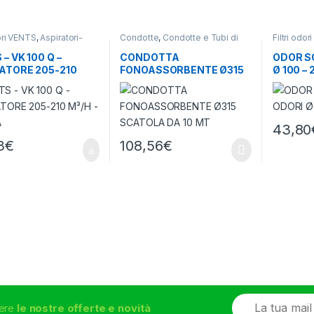
ori VENTS
,
Aspiratori-
Condotte
,
Condotte e Tubi di
Filtri odo
ori
,
Ventilazione - Aria
Aspirazione
,
Ventilazione - Aria
Odore-Ru
Aria
– VK 100 Q –
CONDOTTA
ODOR SO
ATORE 205-210
FONOASSORBENTE Ø315
Ø 100 –
– 36 DBA
SCATOLA DA 10 MT
43,80
3
€
108,56
€
E
vere
le nostre offerte e novità
m