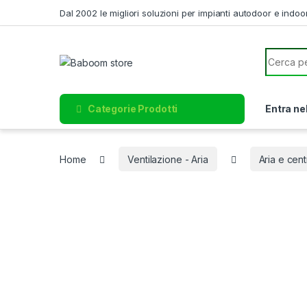
Skip to navigation
Skip to content
Dal 2002 le migliori soluzioni per impianti autodoor e indoo
Search f
Categorie Prodotti
Entra ne
Home
Ventilazione - Aria
Aria e cent