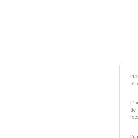
L’ut
offr
E’ s
del 
rete
L’un