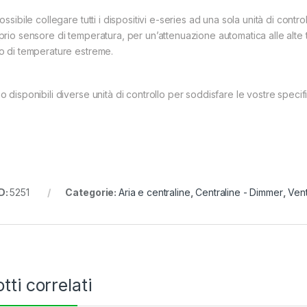
ossibile collegare tutti i dispositivi e-series ad una sola unità di contro
prio sensore di temperatura, per un’attenuazione automatica alle al
o di temperature estreme.
o disponibili diverse unità di controllo per soddisfare le vostre speci
D:
5251
Categorie:
Aria e centraline
,
Centraline - Dimmer
,
Vent
tti correlati