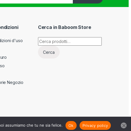
ondizioni
Cerca in Baboom Store
Cerca:
izioni d'uso
Cerca
curo
sso
rie Negozio
 noi assumiamo che tu ne sia felice.
Ok
Privacy policy
RT73m21F205j -
Privacy Policy