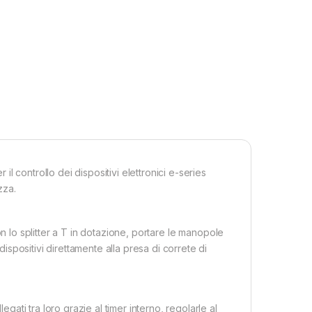
 il controllo dei dispositivi elettronici e-series
zza.
i con lo splitter a T in dotazione, portare le manopole
 dispositivi direttamente alla presa di correte di
egati tra loro grazie al timer interno, regolarle al