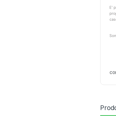
E’ p
pro
cas
Son
CO
Prodo