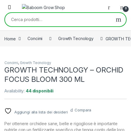
Skip to navigation
Skip to content
0
Cerca:
Home
Concimi
Growth Tecnology
GROWTH TEC
Concimi
,
Growth Tecnology
GROWTH TECHNOLOGY – ORCHID
FOCUS BLOOM 300 ML
Availability:
44 disponibili
Compara
Aggiungi alla lista dei desideri
Per ottenere orchidee sane, belle e rigogliose è importante
nutrirle con un fertilizzante specifico che tenga conto delle loro