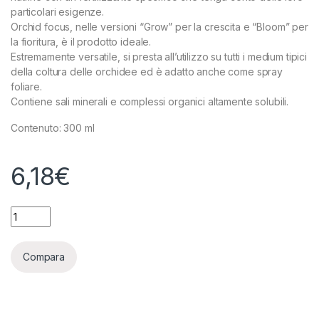
particolari esigenze.
Orchid focus, nelle versioni “Grow” per la crescita e “Bloom” per
la fioritura, è il prodotto ideale.
Estremamente versatile, si presta all’utilizzo su tutti i medium tipici
della coltura delle orchidee ed è adatto anche come spray
foliare.
Contiene sali minerali e complessi organici altamente solubili.
Contenuto: 300 ml
6,18
€
GROWTH TECHNOLOGY - ORCHID FOCUS BLOOM 300 ML quan
Compara