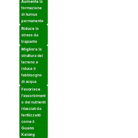
Aumenta
la
formazione
di humus
permanente
Riduce
lo
stress da
trapianto
Migliora
la
struttura del
terreno e
riduce il
fabbisogno
di acqua
Favorisce
l’assorbiment
o dei nutrienti
rilasciati da
fertilizzanti
come il
Guano
Kalong