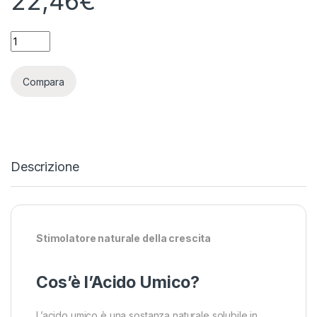
22,46
€
GUANO KALONG - GK ORGANICS - ACIDO UMICO 20% - 500ML 
Compara
Descrizione
Stimolatore naturale della crescita
Cos’è l’Acido Umico?
L’acido umico è una sostanza naturale solubile in