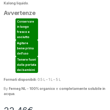
Kalong liquido
.
Avvertenze
Conservare
in
luogo
fresco e
asciutto
Agitare
bene
prima
dell’uso
Tenere fuori
dalla portata
dei bambini
Formati disponibili:
0.5 L – 1 L – 5 L
By
Femeg NL
–
100% organico
e
completamente solubile in
acqua
.