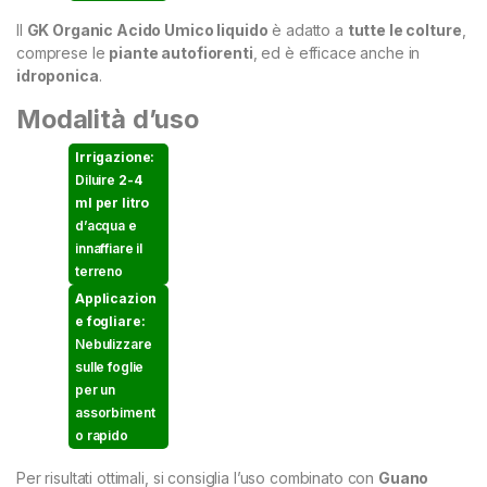
Il
GK Organic Acido Umico liquido
è adatto a
tutte le colture
,
comprese le
piante autofiorenti
, ed è efficace anche in
idroponica
.
Modalità d’uso
Irrigazione:
Diluire
2-4
ml per litro
d’acqua e
innaffiare il
terreno
Applicazion
e fogliare:
Nebulizzare
sulle foglie
per un
assorbiment
o rapido
Per risultati ottimali, si consiglia l’uso combinato con
Guano