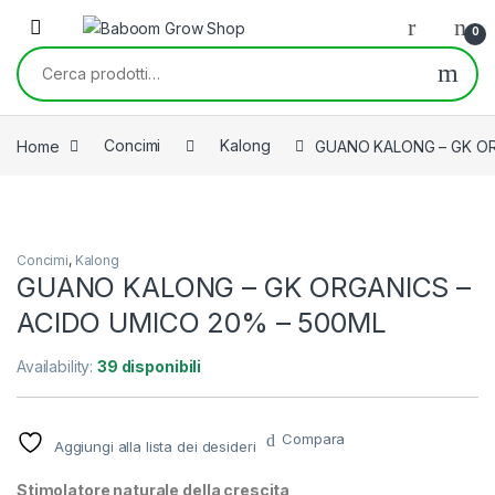
Skip to navigation
Skip to content
0
Cerca:
Home
Concimi
Kalong
GUANO KALONG – GK OR
Concimi
,
Kalong
GUANO KALONG – GK ORGANICS –
ACIDO UMICO 20% – 500ML
Availability:
39 disponibili
Compara
Aggiungi alla lista dei desideri
Stimolatore naturale della crescita