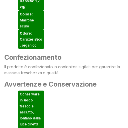
Densità:
1,2
kg/L
Colore:
Marrone
scuro
Odore:
Caratteristico
, organico
Confezionamento
Il prodotto è confezionato in contenitori sigillati per garantire la
massima freschezza e qualità.
Avvertenze e Conservazione
Conservare
in luogo
fresco e
asciutto,
lontano dalla
luce diretta