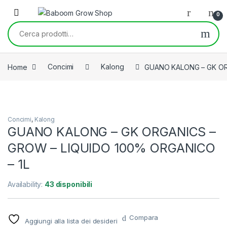
Skip to navigation
Skip to content
0
Cerca:
Home
Concimi
Kalong
GUANO KALONG – GK OR
Concimi
,
Kalong
GUANO KALONG – GK ORGANICS –
GROW – LIQUIDO 100% ORGANICO
– 1L
Availability:
43 disponibili
Compara
Aggiungi alla lista dei desideri