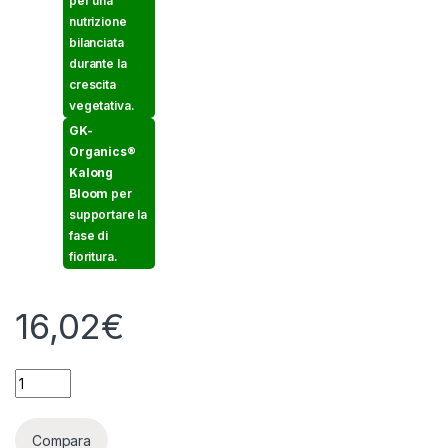
per una
nutrizione
bilanciata
durante la
crescita
vegetativa.
GK-
Organics®
Kalong
Bloom
per
supportare la
fase di
fioritura.
16,02
€
GUANO KALONG - GK ORGANICS - GROW - LIQUIDO 100% ORGA
Compara