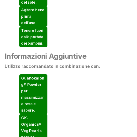
del sole.
Agitare bene
prima
dell’uso.
Tenere fuori
dalla portata
dei bambini.
Informazioni Aggiuntive
Utilizzo raccomandato in combinazione con:
Guanokalon
g® Powder
per
massimizzar
e resa e
sapore.
GK-
Organics®
Veg Pearls