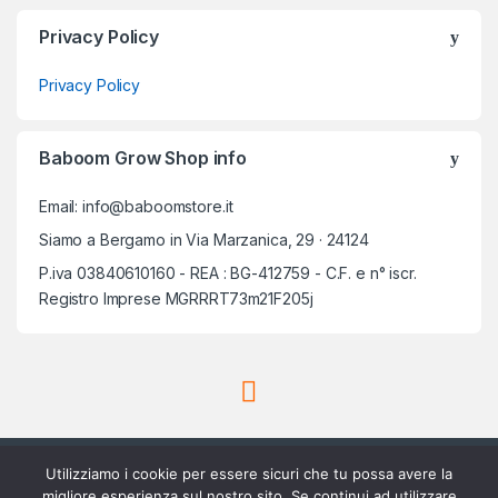
Privacy Policy
Privacy Policy
Baboom Grow Shop info
Email: info@baboomstore.it
Siamo a Bergamo in Via Marzanica, 29 · 24124
P.iva 03840610160 - REA : BG-412759 - C.F. e n° iscr.
Registro Imprese MGRRRT73m21F205j
Utilizziamo i cookie per essere sicuri che tu possa avere la
migliore esperienza sul nostro sito. Se continui ad utilizzare