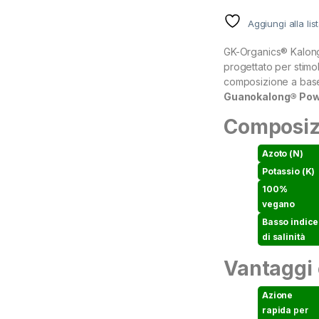
Aggiungi alla lis
GK-Organics® Kalong 
progettato per stimo
composizione a base
Guanokalong® Po
Composiz
Azoto (N)
Potassio (K)
100%
vegano
Basso indice
di salinità
Vantaggi 
Azione
rapida
per