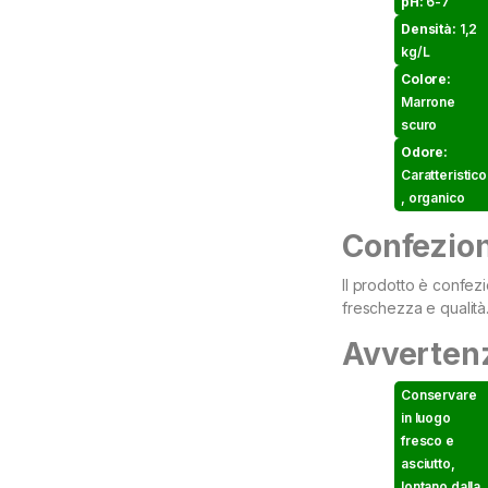
pH:
6-7
Densità:
1,2
kg/L
Colore:
Marrone
scuro
Odore:
Caratteristico
, organico
Confezio
Il prodotto è confezio
freschezza e qualità
Avverten
Conservare
in luogo
fresco e
asciutto,
lontano dalla