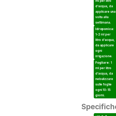
ml per litro
d’acqua, da
applicare una
volta alla
settimana.
Idroponica
:
1-2 ml per
litro d’acqua,
da applicare
ogni
irrigazione.
Fogliare
: 1
ml per litro
d’acqua, da
nebulizzare
sulle foglie
ogni 10-15
giorni.
Specifich