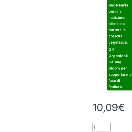
Veg Pearls
per una
nutrizione
bilanciata
durante la
crescita
vegetativa.
GK-
Organics®
Kalong
Bloom
per
supportare la
fase di
fioritura.
10,09
€
GUANO KALONG - G