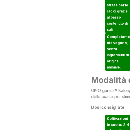
stress per le
radici grazie
al basso
contenuto di
sali.
Completame
nte vegano
,
senza
ingredienti di
origine
animale.
Modalità d
GK-Organics® Kalong 
delle piante per stim
Dosi consigliate:
Coltivazioni
in suolo
: 2-4