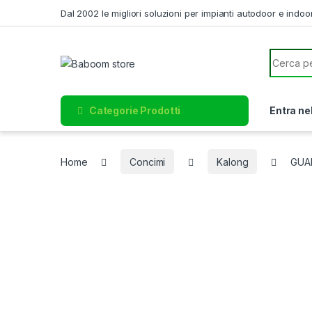
Skip to navigation
Skip to content
Dal 2002 le migliori soluzioni per impianti autodoor e indoo
Search f
Categorie Prodotti
Entra ne
Home
Concimi
Kalong
GUA