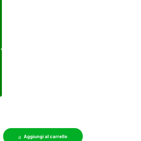
K ORGANICS - GROW - LIQUIDO 100% ORGANICO - 500ML quan
Aggiungi al carrello