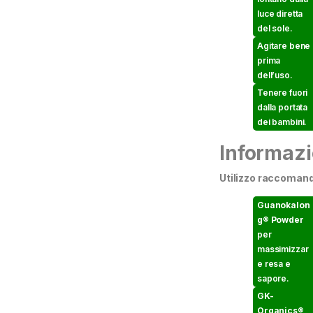
luce diretta
del sole.
Agitare bene
prima
dell’uso.
Tenere fuori
dalla portata
dei bambini.
Informazi
Utilizzo raccomand
Guanokalon
g® Powder
per
massimizzar
e resa e
sapore.
GK-
Organics®