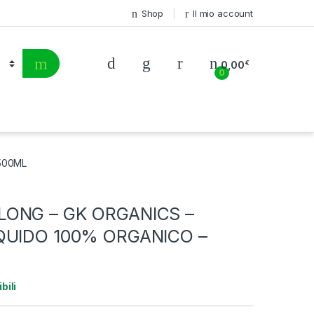
Shop
Il mio account
0,00
€
0
500ML
ONG – GK ORGANICS –
QUIDO 100% ORGANICO –
bili