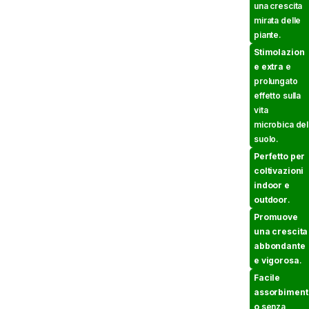
una crescita
mirata delle
piante.
Stimolazion
e extra
e
prolungato
effetto sulla
vita
microbica del
suolo.
Perfetto per
coltivazioni
indoor e
outdoor
.
Promuove
una crescita
abbondante
e vigorosa
.
Facile
assorbiment
o
senza