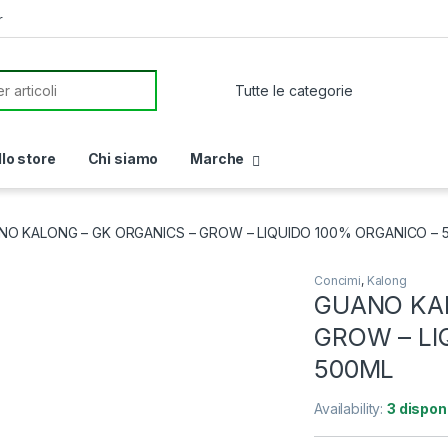
r
or:
llo store
Chi siamo
Marche
NO KALONG – GK ORGANICS – GROW – LIQUIDO 100% ORGANICO – 
Concimi
,
Kalong
GUANO KAL
GROW – LI
500ML
Availability:
3 disponi