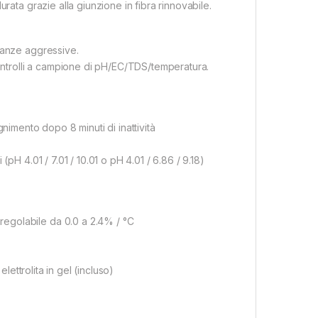
rata grazie alla giunzione in fibra rinnovabile.
tanze aggressive.
controlli a campione di pH/EC/TDS/temperatura.
nimento dopo 8 minuti di inattività
pH 4.01 / 7.01 / 10.01 o pH 4.01 / 6.86 / 9.18)
egolabile da 0.0 a 2.4% / °C
lettrolita in gel (incluso)