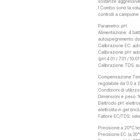
sostanze aggressive
I Combo sono la soluz
controlli a campion
Parametro: pH
Alimentazione: 4 batt
autospegnimento dopo
Calibrazione EC: aut
Calibrazione pH: aut
(pH 4.01 / 7.01 / 10.0
Calibrazione TDS: au
Compensazione Tempe
regolabile da 0.0 a 
Condizioni di utilizz
Dimensioni e peso: 1
Elettrodo pH: elettro
elettrolita in gel (inc
Fattore EC/TDS: sel
Precisione a 20°C te
Precisione EC (a 20°