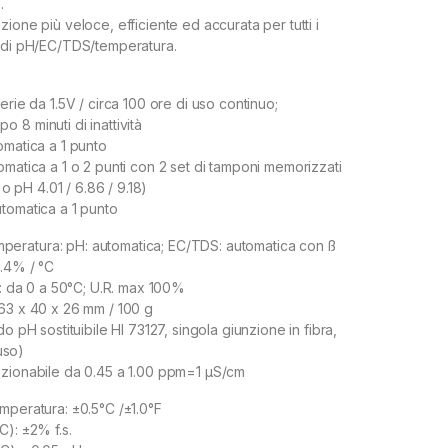
.
ione più veloce, efficiente ed accurata per tutti i
e di pH/EC/TDS/temperatura.
erie da 1.5V / circa 100 ore di uso continuo;
 8 minuti di inattività
omatica a 1 punto
omatica a 1 o 2 punti con 2 set di tamponi memorizzati
1 o pH 4.01 / 6.86 / 9.18)
tomatica a 1 punto
ratura: pH: automatica; EC/TDS: automatica con ß
2.4% / °C
o: da 0 a 50°C; U.R. max 100%
63 x 40 x 26 mm / 100 g
do pH sostituibile HI 73127, singola giunzione in fibra,
luso)
ezionabile da 0.45 a 1.00 ppm=1 µS/cm
mperatura: ±0.5°C /±1.0°F
C): ±2% f.s.