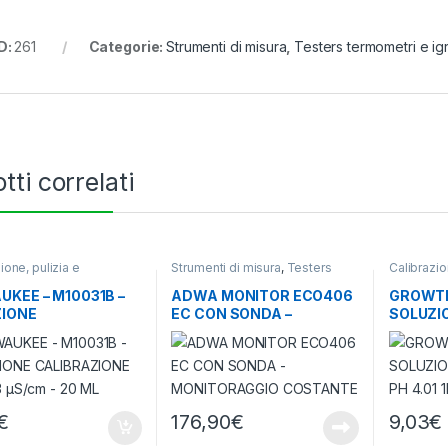
D:
261
Categorie:
Strumenti di misura
,
Testers termometri e ig
tti correlati
ione, pulizia e
Strumenti di misura
,
Testers
Calibrazio
vazione
,
Strumenti di
termometri e igrometri
conserva
misura
UKEE – M10031B –
ADWA MONITOR ECO406
GROWTH
IONE
EC CON SONDA –
SOLUZI
RAZIONE EC 1413
MONITORAGGIO
CALIBRA
 – 20 ML
COSTANTE
€
176,90
€
9,03
€