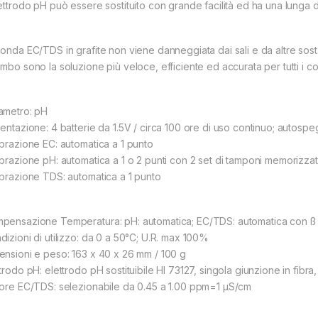
lettrodo pH può essere sostituito con grande facilità ed ha una lunga du
sonda EC/TDS in grafite non viene danneggiata dai sali e da altre sos
ombo sono la soluzione più veloce, efficiente ed accurata per tutti i 
ametro: pH
mentazione: 4 batterie da 1.5V / circa 100 ore di uso continuo; autospeg
ibrazione EC: automatica a 1 punto
brazione pH: automatica a 1 o 2 punti con 2 set di tamponi memorizzati (
ibrazione TDS: automatica a 1 punto
pensazione Temperatura: pH: automatica; EC/TDS: automatica con ß r
dizioni di utilizzo: da 0 a 50°C; U.R. max 100%
ensioni e peso: 163 x 40 x 26 mm / 100 g
trodo pH: elettrodo pH sostituibile HI 73127, singola giunzione in fibra, e
tore EC/TDS: selezionabile da 0.45 a 1.00 ppm=1 µS/cm