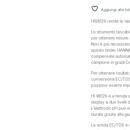
Aggiungi alla lis
HI98129 rende le misu
Lo strumento tascabi
per ottenere misure
Non è più necessario 
questo tester HANNA 
compensate automatic
campione in gradi Ce
Per ottenere risultati
conversione EC/TDS 
possono essere impos
HI 98129 è a tenuta 
display a due livelli 
L’elettrodo pH può e
durata grazie alla gi
La sonda EC/TDS in g