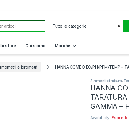
r
or:
llo store
Chi siamo
Marche
rmometri e igrometri
HANNA COMBO EC/PH/PPM/TEMP – TA
Strumenti di misura
,
Tes
HANNA CO
TARATURA 
GAMMA – H
Availability:
Esaurito