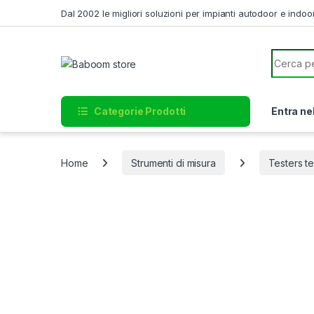
Skip to navigation
Skip to content
Dal 2002 le migliori soluzioni per impianti autodoor e indoo
Search f
Categorie Prodotti
Entra ne
Home
Strumenti di misura
Testers te