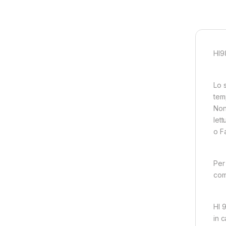
HI9
Lo 
tem
Non
let
o F
Per 
com
HI 
in c