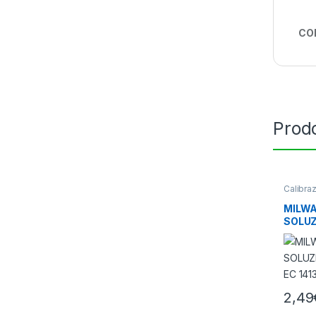
CO
Prodo
Calibraz
conser
misura
MILWA
SOLUZ
CALIB
µS/cm
2,49