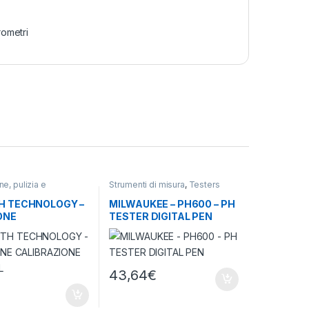
rometri
ne, pulizia e
Strumenti di misura
,
Testers
zione
,
Strumenti di
termometri e igrometri
 TECHNOLOGY –
MILWAUKEE – PH600 – PH
ONE
TESTER DIGITAL PEN
ZIONE PH 4.01 1L
43,64
€