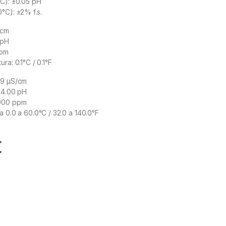
°C): ±0.05 pH
°C): ±2% f.s.
/cm
 pH
ppm
ra: 0.1°C / 0.1°F
99 µS/cm
14.00 pH
2000 ppm
a 0.0 a 60.0°C / 32.0 a 140.0°F
€