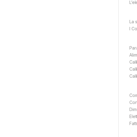
L’e
La 
I C
Par
Ali
Cal
Cali
Cal
Com
Con
Dim
Elet
Fat