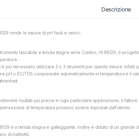
Descrizione
8129 rende le misure di pH facili e veloci
strumento tascabile a tenuta stagna serie Combo, HI 98129, è progett
peratura.
 è più necessario utilizzare 2 o 3 strumenti per queste misure: infatti
ture pH o EC/TDS compensate automaticamente in temperatura e il valo
ahrenheit.
ottenere risultati più precisi in ogni particolare applicazione, il fatto
pensazione di temperatura possono essere impostati dall’utente.
98129 è a tenuta stagna e galleggiante; inoltre è dotato di un grande di
aso di inattività.