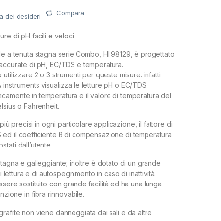
Compara
ta dei desideri
re di pH facili e veloci
le a tenuta stagna serie Combo, HI 98129, è progettato
 accurate di pH, EC/TDS e temperatura.
utilizzare 2 o 3 strumenti per queste misure: infatti
instruments visualizza le letture pH o EC/TDS
amente in temperatura e il valore di temperatura del
lsius o Fahrenheit.
 più precisi in ogni particolare applicazione, il fattore di
ed il coefficiente ß di compensazione di temperatura
tati dall’utente.
stagna e galleggiante; inoltre è dotato di un grande
di lettura e di autospegnimento in caso di inattività.
ssere sostituito con grande facilità ed ha una lunga
unzione in fibra rinnovabile.
rafite non viene danneggiata dai sali e da altre