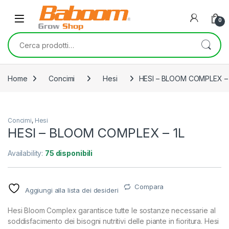
Skip to navigation
Skip to content
0
Cerca:
Home
Concimi
Hesi
HESI – BLOOM COMPLEX – 
Concimi
,
Hesi
HESI – BLOOM COMPLEX – 1L
Availability:
75 disponibili
Compara
Aggiungi alla lista dei desideri
Hesi Bloom Complex garantisce tutte le sostanze necessarie al
soddisfacimento dei bisogni nutritivi delle piante in fioritura. Hesi