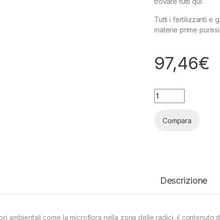
trovare tutti qui.
Tutti i fertilizzanti e
materie prime purissim
97,46
€
HESI - ORCHI VIT - 
Compara
Descrizione
ori ambientali come la microflora nella zona delle radici, il contenuto