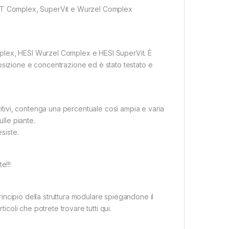
el TNT Complex, SuperVit e Wurzel Complex
plex, HESI Wurzel Complex e HESI SuperVit. È
osizione e concentrazione ed è stato testato e
ritivi, contenga una percentuale così ampia e varia
ulle piante.
siste.
e!!!
principio della struttura modulare spiegandone il
icoli che potrete trovare tutti qui.