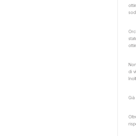
ott
sod
Orc
sta
otti
Non
di v
Inol
Già
Oltr
risp