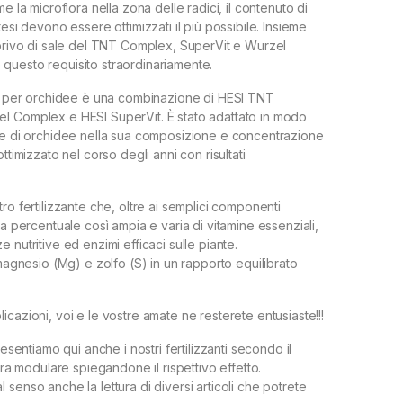
me la microflora nella zona delle radici, il contenuto di
tesi devono essere ottimizzati il più possibile. Insieme
 privo di sale del TNT Complex, SuperVit e Wurzel
questo requisito straordinariamente.
te per orchidee è una combinazione di HESI TNT
l Complex e HESI SuperVit. È stato adattato in modo
ze di orchidee nella sua composizione e concentrazione
ttimizzato nel corso degli anni con risultati
ro fertilizzante che, oltre ai semplici componenti
na percentuale così ampia e varia di vitamine essenziali,
 nutritive ed enzimi efficaci sulle piante.
 magnesio (Mg) e zolfo (S) in un rapporto equilibrato
cazioni, voi e le vostre amate ne resterete entusiaste!!!
resentiamo qui anche i nostri fertilizzanti secondo il
tura modulare spiegandone il rispettivo effetto.
senso anche la lettura di diversi articoli che potrete