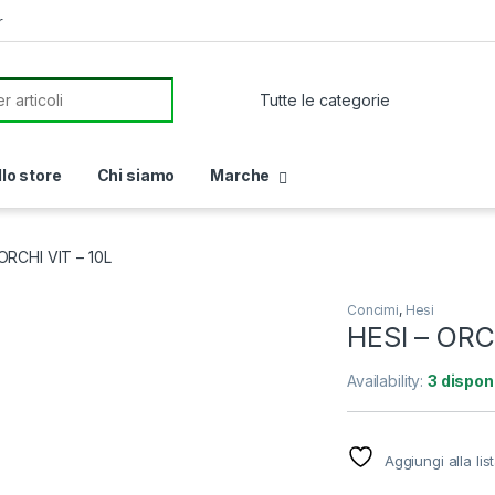
r
or:
llo store
Chi siamo
Marche
ORCHI VIT – 10L
Concimi
,
Hesi
HESI – ORCH
Availability:
3 disponi
Aggiungi alla lis