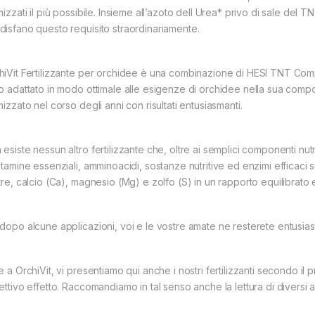
imizzati il più possibile. Insieme all’azoto dell Urea* privo di sale d
disfano questo requisito straordinariamente.
hiVit Fertilizzante per orchidee è una combinazione di HESI TNT Com
to adattato in modo ottimale alle esigenze di orchidee nella sua comp
mizzato nel corso degli anni con risultati entusiasmanti.
 esiste nessun altro fertilizzante che, oltre ai semplici componenti nut
itamine essenziali, amminoacidi, sostanze nutritive ed enzimi efficaci s
tre, calcio (Ca), magnesio (Mg) e zolfo (S) in un rapporto equilibrato e
 dopo alcune applicazioni, voi e le vostre amate ne resterete entusiast
e a OrchiVit, vi presentiamo qui anche i nostri fertilizzanti secondo il 
ettivo effetto. Raccomandiamo in tal senso anche la lettura di diversi art