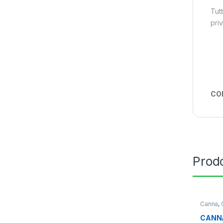
Tutt
priv
CO
Prodo
Canna
,
CANNA