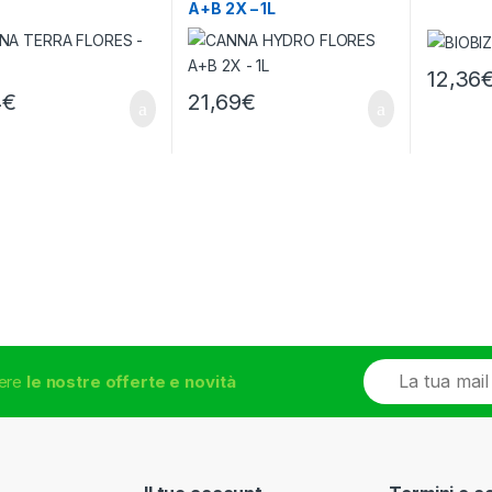
A+B 2X – 1L
12,36
4
€
21,69
€
E
vere
le nostre offerte e novità
m
a
i
l
*