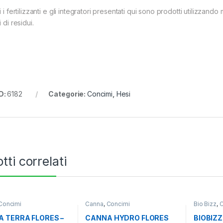
i i fertilizzanti e gli integratori presentati qui sono prodotti utilizzand
i di residui.
D:
6182
Categorie:
Concimi
,
Hesi
tti correlati
Concimi
Canna
,
Concimi
Bio Bizz
,
C
 TERRA FLORES –
CANNA HYDRO FLORES
BIOBIZZ