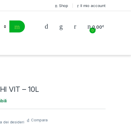
Shop
Il mio account
0,00
€
0
I VIT – 10L
bili
Compara
ta dei desideri