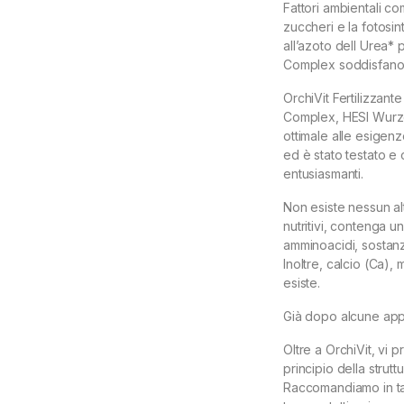
Fattori ambientali co
zuccheri e la fotosin
all’azoto dell Urea*
Complex soddisfano 
OrchiVit Fertilizzan
Complex, HESI Wurze
ottimale alle esigen
ed è stato testato e o
entusiasmanti.
Non esiste nessun alt
nutritivi, contenga u
amminoacidi, sostanze
Inoltre, calcio (Ca),
esiste.
Già dopo alcune appli
Oltre a OrchiVit, vi p
principio della strut
Raccomandiamo in tal 