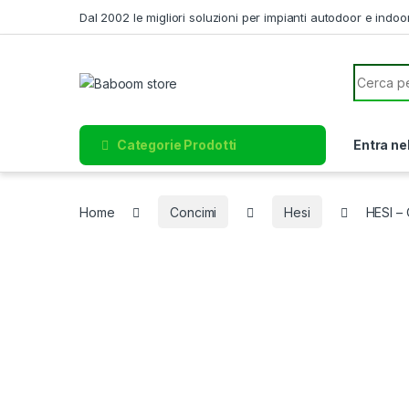
Skip to navigation
Skip to content
Dal 2002 le migliori soluzioni per impianti autodoor e indoo
Search f
Categorie Prodotti
Entra ne
Home
Concimi
Hesi
HESI – 