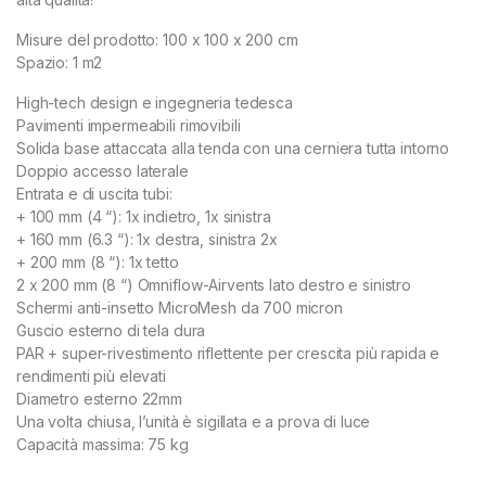
Misure del prodotto: 100 x 100 x 200 cm
Spazio: 1 m2
High-tech design e ingegneria tedesca
Pavimenti impermeabili rimovibili
Solida base attaccata alla tenda con una cerniera tutta intorno
Doppio accesso laterale
Entrata e di uscita tubi:
+ 100 mm (4 “): 1x indietro, 1x sinistra
+ 160 mm (6.3 “): 1x destra, sinistra 2x
+ 200 mm (8 “): 1x tetto
2 x 200 mm (8 “) Omniflow-Airvents lato destro e sinistro
Schermi anti-insetto MicroMesh da 700 micron
Guscio esterno di tela dura
PAR + super-rivestimento riflettente per crescita più rapida e
rendimenti più elevati
Diametro esterno 22mm
Una volta chiusa, l’unità è sigillata e a prova di luce
Capacità massima: 75 kg