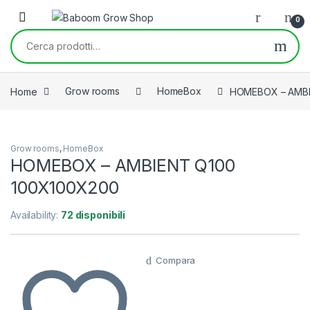
Skip to navigation
Skip to content
0
Cerca:
Home
Grow rooms
HomeBox
HOMEBOX – AMBI
Grow rooms
,
HomeBox
HOMEBOX – AMBIENT Q100
100X100X200
Availability:
72 disponibili
Compara