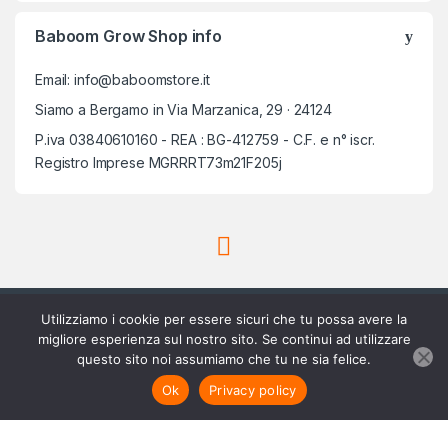
Baboom Grow Shop info
Email: info@baboomstore.it
Siamo a Bergamo in Via Marzanica, 29 · 24124
P.iva 03840610160 - REA : BG-412759 - C.F. e n° iscr.
Registro Imprese MGRRRT73m21F205j
Utilizziamo i cookie per essere sicuri che tu possa avere la
migliore esperienza sul nostro sito. Se continui ad utilizzare
questo sito noi assumiamo che tu ne sia felice.
Scrivici su Whatsapp
3756420488
Aggiungi al carrello
Ok
Privacy policy