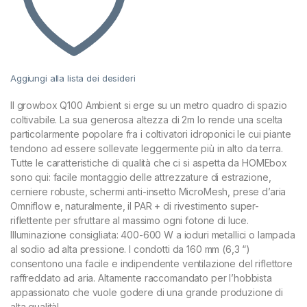
Aggiungi alla lista dei desideri
Il growbox Q100 Ambient si erge su un metro quadro di spazio
coltivabile. La sua generosa altezza di 2m lo rende una scelta
particolarmente popolare fra i coltivatori idroponici le cui piante
tendono ad essere sollevate leggermente più in alto da terra.
Tutte le caratteristiche di qualità che ci si aspetta da HOMEbox
sono qui: facile montaggio delle attrezzature di estrazione,
cerniere robuste, schermi anti-insetto MicroMesh, prese d’aria
Omniflow e, naturalmente, il PAR + di rivestimento super-
riflettente per sfruttare al massimo ogni fotone di luce.
Illuminazione consigliata: 400-600 W a ioduri metallici o lampada
al sodio ad alta pressione. I condotti da 160 mm (6,3 “)
consentono una facile e indipendente ventilazione del riflettore
raffreddato ad aria. Altamente raccomandato per l’hobbista
appassionato che vuole godere di una grande produzione di
alta qualità!