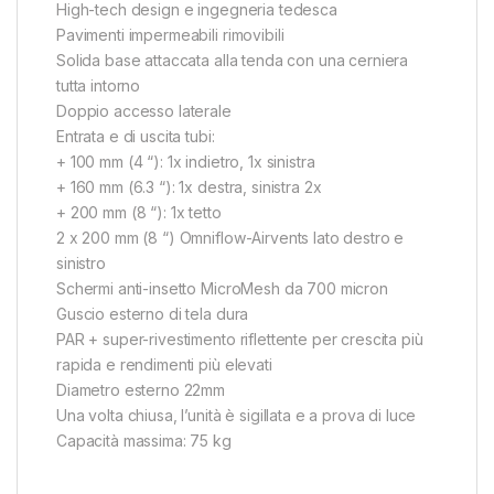
High-tech design e ingegneria tedesca
Pavimenti impermeabili rimovibili
Solida base attaccata alla tenda con una cerniera
tutta intorno
Doppio accesso laterale
Entrata e di uscita tubi:
+ 100 mm (4 “): 1x indietro, 1x sinistra
+ 160 mm (6.3 “): 1x destra, sinistra 2x
+ 200 mm (8 “): 1x tetto
2 x 200 mm (8 “) Omniflow-Airvents lato destro e
sinistro
Schermi anti-insetto MicroMesh da 700 micron
Guscio esterno di tela dura
PAR + super-rivestimento riflettente per crescita più
rapida e rendimenti più elevati
Diametro esterno 22mm
Una volta chiusa, l’unità è sigillata e a prova di luce
Capacità massima: 75 kg