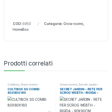
COD:
5950
Categorie:
Grow rooms
,
HomeBox
Prodotti correlati
Cultibox
,
Grow rooms
Grow rooms
,
Secret Jardin -
Accessori
CULTIBOX SG COMBI
SECRET JARDIN – RETE PER
80X80X160
SCROG WEBTH – RIGIDA –
90X90CM