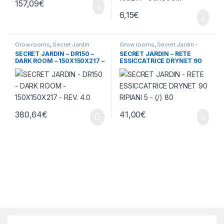
157,09
€
6,15
€
Grow rooms
,
Secret Jardin
Grow rooms
,
Secret Jardin -
Accessori
SECRET JARDIN – DR150 –
SECRET JARDIN – RETE
DARK ROOM – 150X150X217 –
ESSICCATRICE DRYNET 90
REV. 4.0
RIPIANI 5 – (/) 80
380,64
€
41,00
€
Brands Carousel