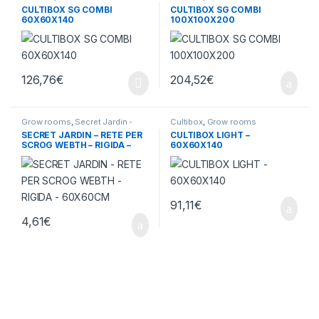
CULTIBOX SG COMBI
CULTIBOX SG COMBI
60X60X140
100X100X200
126,76
€
204,52
€
Grow rooms
,
Secret Jardin -
Cultibox
,
Grow rooms
Accessori
SECRET JARDIN – RETE PER
CULTIBOX LIGHT –
SCROG WEBTH – RIGIDA –
60X60X140
60X60CM
91,11
€
4,61
€