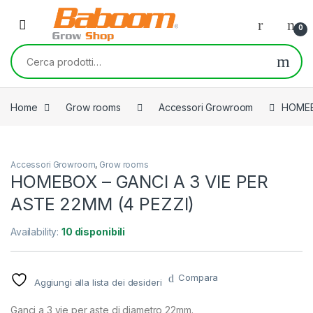
Skip to navigation
Skip to content
0
Cerca:
Home
Grow rooms
Accessori Growroom
HOMEB
Accessori Growroom
,
Grow rooms
HOMEBOX – GANCI A 3 VIE PER
ASTE 22MM (4 PEZZI)
Availability:
10 disponibili
Compara
Aggiungi alla lista dei desideri
Ganci a 3 vie per aste di diametro 22mm.