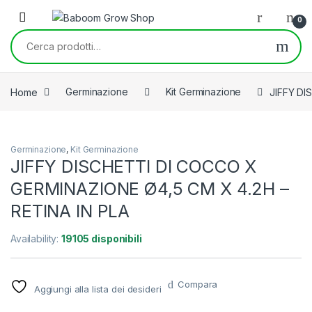
Skip to navigation
Skip to content
0
Cerca:
Home
Germinazione
Kit Germinazione
JIFFY DI
Germinazione
,
Kit Germinazione
JIFFY DISCHETTI DI COCCO X
GERMINAZIONE Ø4,5 CM X 4.2H –
RETINA IN PLA
Availability:
19105 disponibili
Compara
Aggiungi alla lista dei desideri