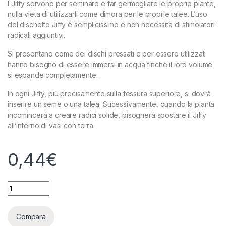
I Jiffy servono per seminare e far germogliare le proprie piante,
nulla vieta di utilizzarli come dimora per le proprie talee. L’uso
del dischetto Jiffy è semplicissimo e non necessita di stimolatori
radicali aggiuntivi.
Si presentano come dei dischi pressati e per essere utilizzati
hanno bisogno di essere immersi in acqua finchè il loro volume
si espande completamente.
In ogni Jiffy, più precisamente sulla fessura superiore, si dovrà
inserire un seme o una talea. Sucessivamente, quando la pianta
incomincerà a creare radici solide, bisognerà spostare il Jiffy
all’interno di vasi con terra.
0,44
€
JIFFY DISCHETTI DI COCCO X GERMINAZIONE Ø4,5 CM X 4.2H 
Compara