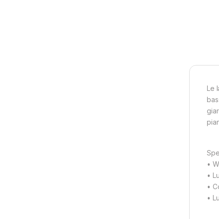
Le 
bas
gia
pian
Spe
• W
• L
• C
• L