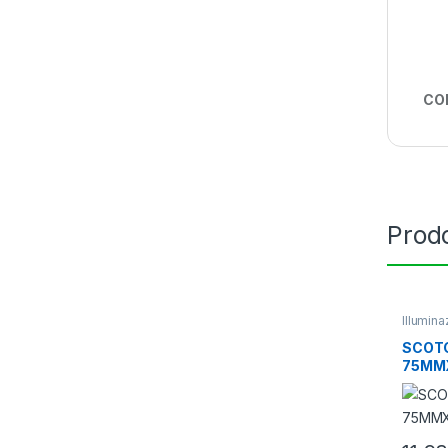
CO
Prodo
Illumin
Accesso
SCOTC
75MM