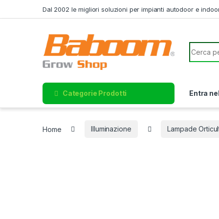
Skip to navigation
Skip to content
Dal 2002 le migliori soluzioni per impianti autodoor e indoo
Search f
Categorie Prodotti
Entra ne
Home
Illuminazione
Lampade Orticul