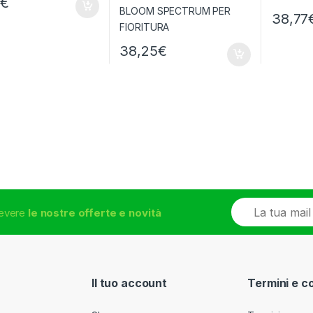
3
€
38,77
38,25
€
E
icevere
le nostre offerte e novità
m
a
i
l
*
Il tuo account
Termini e c