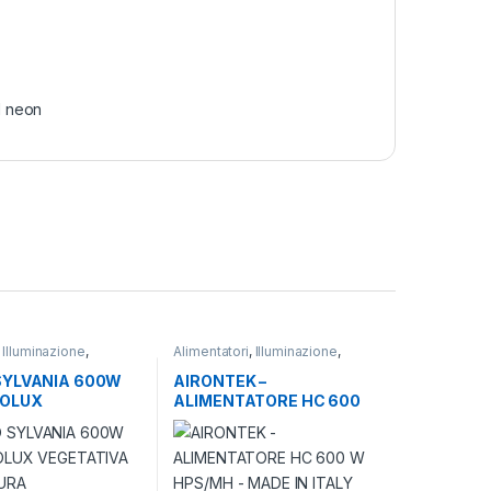
l neon
,
Illuminazione
,
Alimentatori
,
Illuminazione
,
rticultura
Meccanici
SYLVANIA 600W
AIRONTEK –
OLUX
ALIMENTATORE HC 600
IVA E FIORITURA
W HPS/MH – MADE IN
ITALY HARD CASE