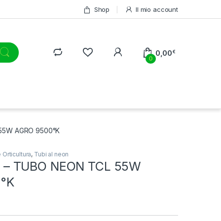
Shop
Il mio account
0,00
€
0
55W AGRO 9500°K
Orticultura
,
Tubi al neon
– TUBO NEON TCL 55W
°K