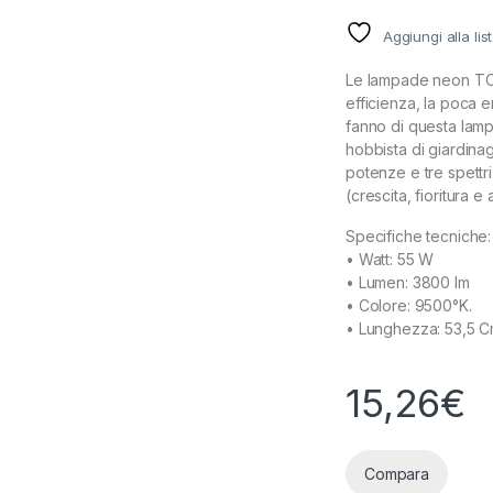
Aggiungi alla lis
Le lampade neon TCL 
efficienza, la poca 
fanno di questa lamp
hobbista di giardina
potenze e tre spettri
(crescita, fioritura e
Specifiche tecniche:
• Watt: 55 W
• Lumen: 3800 lm
• Colore: 9500°K.
• Lunghezza: 53,5 
15,26
€
Compara