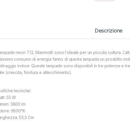
Descrizione
lampade neon TCL Mammoth sono l’ideale per un piccola coltura. L’alta 
sissimo consumo di energia fanno di questa lampada un prodotto molto
rdinaggio indoor. Queste lampade sono disponibili in tre potenze e tre 
te (crescita, fioritura e attecchimento).
cifiche tecniche:
att: 55 W
umen: 3800 lm
olore: 9500°K.
unghezza: 53,5 Cm