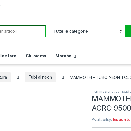
r
or:
llo store
Chi siamo
Marche
tura
Tubi al neon
MAMMOTH – TUBO NEON TCL 
Illuminazione
,
Lampade 
MAMMOTH 
AGRO 9500
Availability:
Esaurito