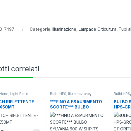
D:
7497
Categorie:
Illuminazione
,
Lampade Orticultura
,
Tubi a
tti correlati
azione
,
Light Rail e
Bulbi HPS
,
Illuminazione
,
Bulbi HPS
ri
,
Riflettori e Light Rail
Lampade Orticultura
Lampade O
H RIFLETTENTE –
***FINO A ESAURIMENTO
BULBO 
X50MT
SCORTE*** BULBO
HPS-GR
SYLVANIA 600 W SHP-TS
VEGETAT
BLOOM SPECTRUM PER
FIORITURA