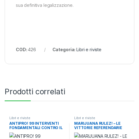
sua definitiva legalizzazione.
COD:
426
Categoria:
Libri e riviste
Prodotti correlati
Libri e riviste
Libri e riviste
ANTIPRO! 99 INTERVENTI
MARIJUANA RULEZ! – LE
FONDAMENTALI CONTRO IL
VITTORIE REFERENDARIE
PROIBIZIONISMO – LUCA
NEGLI USA – LUCA MAROLA
MAROLA