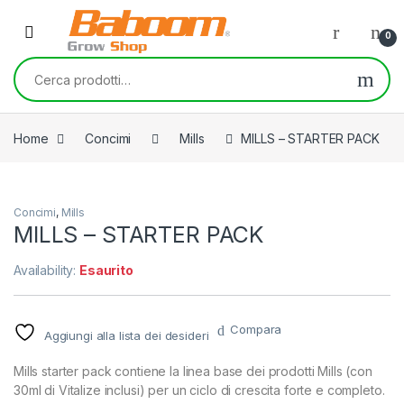
Skip to navigation
Skip to content
0
Cerca:
Home
Concimi
Mills
MILLS – STARTER PACK
Concimi
,
Mills
MILLS – STARTER PACK
Availability:
Esaurito
Compara
Aggiungi alla lista dei desideri
Mills starter pack contiene la linea base dei prodotti Mills (con
30ml di Vitalize inclusi) per un ciclo di crescita forte e completo.