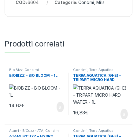
COD:
6604
Categorie:
Concimi
,
Mills
Prodotti correlati
Bio Bizz
,
Concimi
Concimi
,
Terra Aquatica
BIOBIZZ – BIO BLOOM – 1L
TERRA AQUATICA (GHE) –
TRIPART MICRO HARD
WATER – 1L
14,62
€
16,83
€
Atami - B'Cuzz - ATA
,
Concimi
Concimi
,
Terra Aquatica
ATAMI B’CUZZ – HYDRO
TERRA AQUATICA (GHE) –