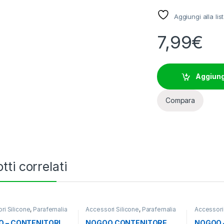
Aggiungi alla lis
7,99
€
Aggiungi
Compara
tti correlati
ri Silicone
,
Parafernalia
Accessori Silicone
,
Parafernalia
Accessori
 – CONTENITORI
NOGOO CONTENITORE
NOGOO –