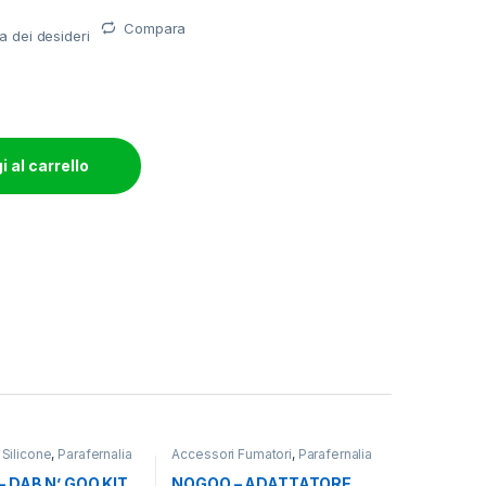
Compara
ta dei desideri
 al carrello
 Silicone
,
Parafernalia
Accessori Fumatori
,
Parafernalia
 DAB N’ GOO KIT
NOGOO – ADATTATORE