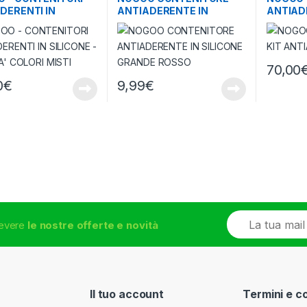
DERENTI IN
ANTIADERENTE IN
ANTIAD
NE – 5 UNITA’
SILICONE GRANDE ROSSO
I MISTI
70,00
0
€
9,99
€
E
icevere
le nostre offerte e novità
m
a
i
l
*
Il tuo account
Termini e c