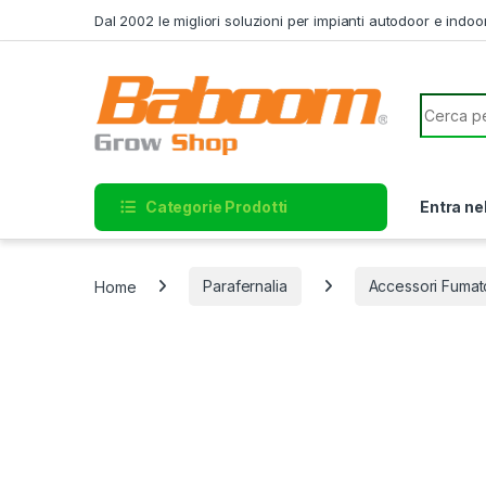
Skip to navigation
Skip to content
Dal 2002 le migliori soluzioni per impianti autodoor e indoo
Search f
Categorie Prodotti
Entra ne
Home
Parafernalia
Accessori Fumat