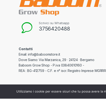
Scrivici su Whatsapp
3756420488
Contatti
Email: info@baboomstore.it
Dove Siamo: Via Marzanica, 29 · 24124 · Bergamo
Baboom Grow Shop - P.iva 03840610160 -
REA : BG-412759 - C.F. e n° iscr. Registro Imprese MGR
Utilizziamo i cookie per essere sicuri che tu possa avere la m
©
Baboom Grow Shop
- All Rights Reserved - P.iva 03