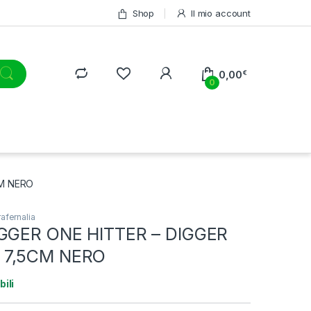
Shop
Il mio account
0,00
€
0
CM NERO
afernalia
IGGER ONE HITTER – DIGGER
 7,5CM NERO
bili