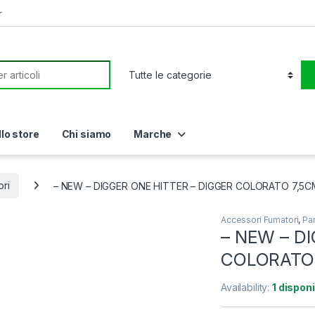
r
or:
llo store
Chi siamo
Marche
ori
– NEW – DIGGER ONE HITTER – DIGGER COLORATO 7,5
Accessori Fumatori
,
Par
– NEW – D
COLORATO
Availability:
1 disponi