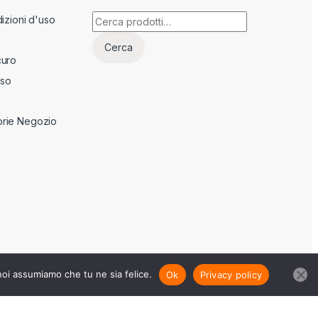
Cerca:
izioni d'uso
Cerca
curo
sso
rie Negozio
 noi assumiamo che tu ne sia felice.
Ok
Privacy policy
RT73m21F205j -
Privacy Policy