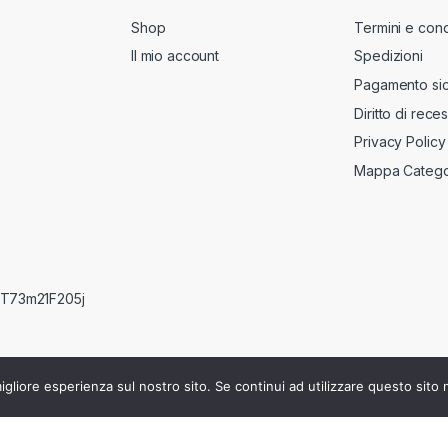
Shop
Termini e cond
Il mio account
Spedizioni
Pagamento si
Diritto di rece
Privacy Policy
Mappa Catego
RRT73m21F205j
igliore esperienza sul nostro sito. Se continui ad utilizzare questo sito
840610160 - REA : BG-412759 - C.F. e n° iscr. Registro Imprese MGRR