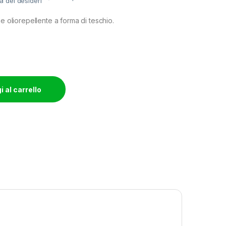
ta dei desideri
ne oliorepellente a forma di teschio.
 al carrello