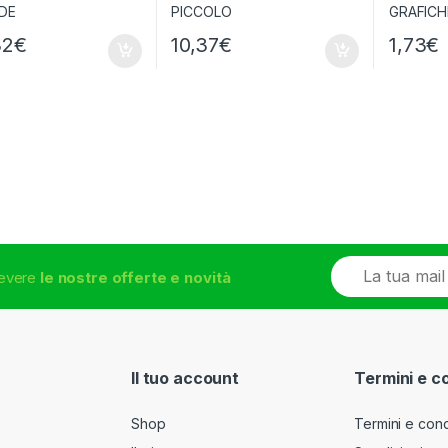
32
€
10,37
€
1,73
€
E
icevere
le nostre offerte e novità
m
a
i
l
*
Il tuo account
Termini e c
Shop
Termini e cond