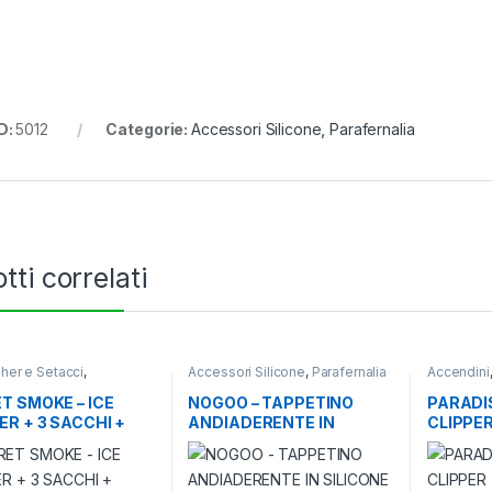
D:
5012
Categorie:
Accessori Silicone
,
Parafernalia
tti correlati
her e Setacci
,
Accessori Silicone
,
Parafernalia
Accendini
alia
T SMOKE – ICE
NOGOO – TAPPETINO
PARADIS
R + 3 SACCHI +
ANDIADERENTE IN
CLIPPER 
IDE
SILICONE PICCOLO
NUOVE 