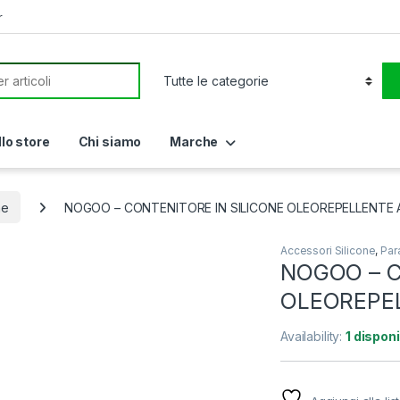
r
or:
llo store
Chi siamo
Marche
ne
NOGOO – CONTENITORE IN SILICONE OLEOREPELLENTE 
Accessori Silicone
,
Par
NOGOO – C
OLEOREPEL
Availability:
1 disponi