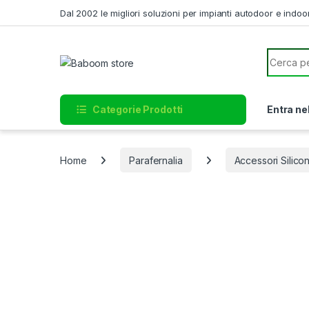
Skip to navigation
Skip to content
Dal 2002 le migliori soluzioni per impianti autodoor e indoo
Search f
Categorie Prodotti
Entra ne
Home
Parafernalia
Accessori Silico