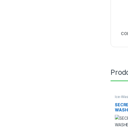
CO
Prodo
Ice-Was
Parafern
SECRE
WASHE
PIRAM