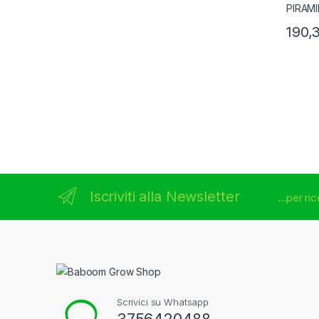
190,
Brands Carousel
Iscriviti alla Newsletter
...per r
Scrivici su Whatsapp