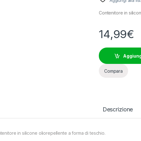
Aggiungi alla lis
Contenitore in silico
14,99
€
Aggiungi
Compara
Descrizione
enitore in silicone oliorepellente a forma di teschio.