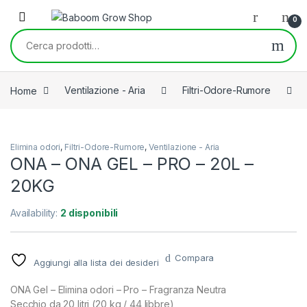
Skip to navigation
Skip to content
0
Cerca:
Home
Ventilazione - Aria
Filtri-Odore-Rumore
Elimina odori
,
Filtri-Odore-Rumore
,
Ventilazione - Aria
ONA – ONA GEL – PRO – 20L –
20KG
Availability:
2 disponibili
Compara
Aggiungi alla lista dei desideri
ONA Gel – Elimina odori – Pro – Fragranza Neutra
Secchio da 20 litri (20 kg / 44 libbre)