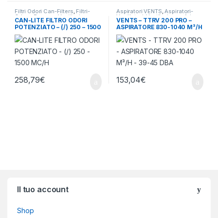
Filtri Odori Can-Filters
,
Filtri-
Aspiratori VENTS
,
Aspiratori-
Odore-Rumore
,
Ventilazione -
Ventilatori
,
Ventilazione - Aria
CAN-LITE FILTRO ODORI
VENTS – TTRV 200 PRO –
Aria
POTENZIATO – (/) 250 – 1500
ASPIRATORE 830-1040 M³/H
MC/H
– 39-45 DBA
258,79
€
153,04
€
Brands Carousel
Il tuo account
Shop