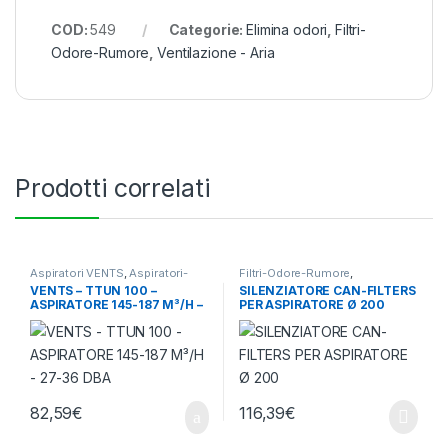
COD:
549
Categorie:
Elimina odori
,
Filtri-
Odore-Rumore
,
Ventilazione - Aria
Prodotti correlati
Aspiratori VENTS
,
Aspiratori-
Filtri-Odore-Rumore
,
Ventilatori
,
Ventilazione - Aria
Silenziatori
,
Ventilazione - Aria
VENTS – TTUN 100 –
SILENZIATORE CAN-FILTERS
ASPIRATORE 145-187 M³/H –
PER ASPIRATORE Ø 200
27-36 DBA
82,59
€
116,39
€