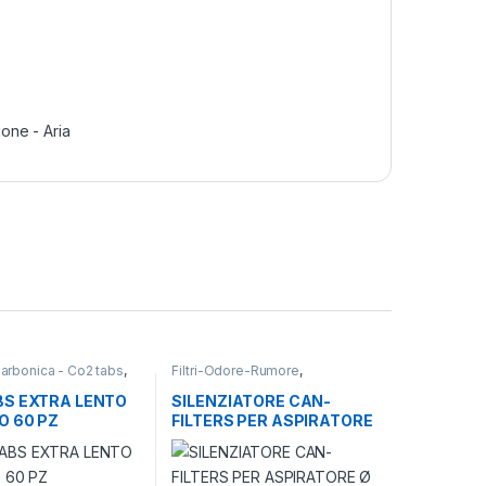
ione - Aria
Carbonica - Co2 tabs
,
Filtri-Odore-Rumore
,
ne - Aria
Silenziatori
,
Ventilazione - Aria
BS EXTRA LENTO
SILENZIATORE CAN-
O 60 PZ
FILTERS PER ASPIRATORE
Ø 200