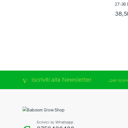
38,5
Brands Carousel
Iscriviti alla Newsletter
...per rice
Scrivici su Whatsapp