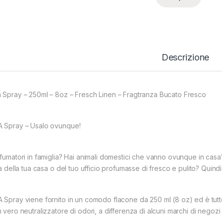
Descrizione
 Spray – 250ml – 8oz – Fresch Linen – Fragtranza Bucato Fresco
 Spray – Usalo ovunque!
 fumatori in famiglia? Hai animali domestici che vanno ovunque in cas
ia della tua casa o del tuo ufficio profumasse di fresco e pulito? Quind
 Spray viene fornito in un comodo flacone da 250 ml (8 oz) ed è tutto
n vero neutralizzatore di odori, a differenza di alcuni marchi di negozi