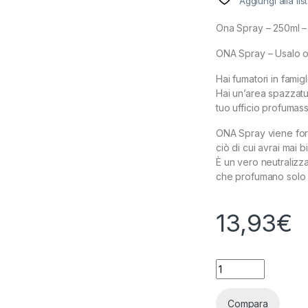
Aggiungi alla lis
Ona Spray – 250ml –
ONA Spray – Usalo 
Hai fumatori in fami
Hai un’area spazzatur
tuo ufficio profumas
ONA Spray viene forn
ciò di cui avrai mai 
È un vero neutralizza
che profumano solo l
13,93
€
ONA - ONA SPRAY -
Compara