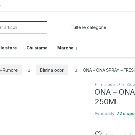
r
or:
llo store
Chi siamo
Marche
re-Rumore
Elimina odori
ONA – ONA SPRAY – FRESH
Elimina odori
,
Filtri-O
ONA – ONA
250ML
Availability:
72 dispon