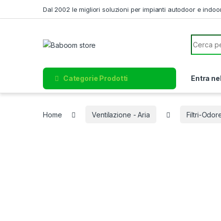
Skip to navigation
Skip to content
Dal 2002 le migliori soluzioni per impianti autodoor e indoo
Search f
Categorie Prodotti
Entra ne
Home
Ventilazione - Aria
Filtri-Odo