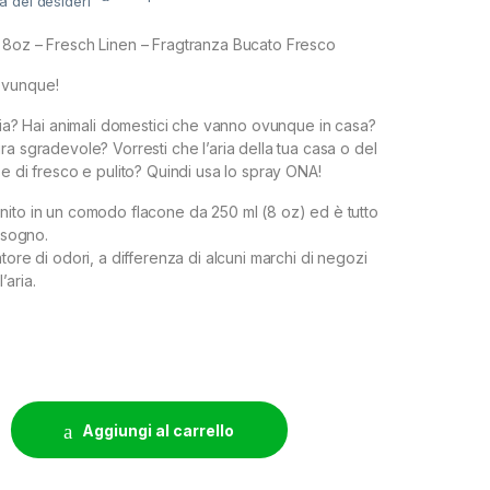
ta dei desideri
 8oz – Fresch Linen – Fragtranza Bucato Fresco
ovunque!
glia? Hai animali domestici che vanno ovunque in casa?
a sgradevole? Vorresti che l’aria della tua casa o del
se di fresco e pulito? Quindi usa lo spray ONA!
ito in un comodo flacone da 250 ml (8 oz) ed è tutto
bisogno.
tore di odori, a differenza di alcuni marchi di negozi
’aria.
 FRESH LINEN - 250ML quantity
Aggiungi al carrello