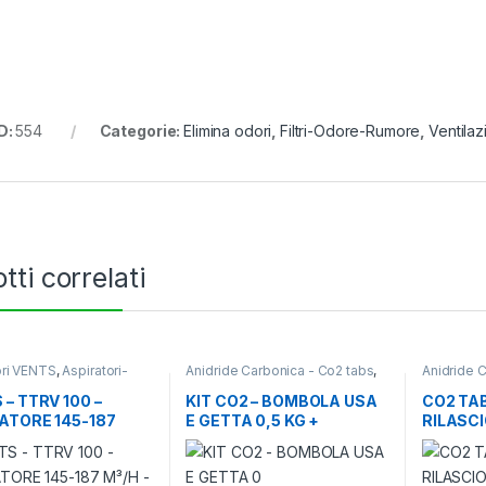
D:
554
Categorie:
Elimina odori
,
Filtri-Odore-Rumore
,
Ventilaz
tti correlati
ori VENTS
,
Aspiratori-
Anidride Carbonica - Co2 tabs
,
Anidride 
ori
,
Ventilazione - Aria
Ventilazione - Aria
Ventilazio
 – TTRV 100 –
KIT CO2 – BOMBOLA USA
CO2 TA
ATORE 145-187
E GETTA 0,5 KG +
RILASCI
– 27-36 DBA
RIDUTTORE DI PRESSIONE
– NO ELETTROVALVOLA