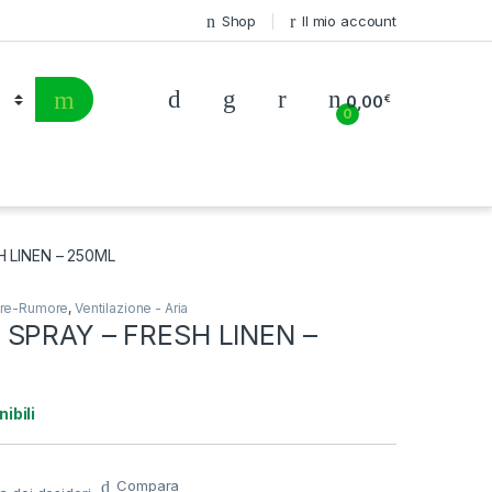
Shop
Il mio account
0,00
€
0
 LINEN – 250ML
dore-Rumore
,
Ventilazione - Aria
 SPRAY – FRESH LINEN –
ibili
Compara