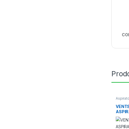
CO
Prodo
Aspirat
Ventilat
VENTS
ASPIR
M³/H 