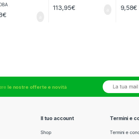
113,95
€
9,58
€
8
€
E
vere
le nostre offerte e novità
m
a
i
l
*
Il tuo account
Termini e c
Shop
Termini e cond