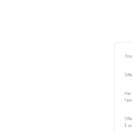
Ona
ONA
Hai
l’ar
ONA
È u