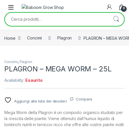
Skip to navigation
Skip to content
0
Cerca:
Home
Concimi
Plagron
PLAGRON – MEGA WORM
Concimi
,
Plagron
PLAGRON – MEGA WORM – 25L
Availability:
Esaurito
Compara
Aggiungi alla lista dei desideri
Mega Worm della Plagron è un composto organico studiato per
la crescita delle piante. Viene ottenuto dall’humus liquido di
lombrichi nutriti in terriccio ricco che offre alle vostre piante molti