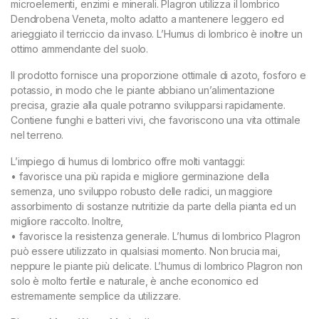
microelementi, enzimi e minerali. Plagron utilizza il lombrico
Dendrobena Veneta, molto adatto a mantenere leggero ed
arieggiato il terriccio da invaso. L’Humus di lombrico è inoltre un
ottimo ammendante del suolo.
Il prodotto fornisce una proporzione ottimale di azoto, fosforo e
potassio, in modo che le piante abbiano un’alimentazione
precisa, grazie alla quale potranno svilupparsi rapidamente.
Contiene funghi e batteri vivi, che favoriscono una vita ottimale
nel terreno.
L’impiego di humus di lombrico offre molti vantaggi:
• favorisce una più rapida e migliore germinazione della
semenza, uno sviluppo robusto delle radici, un maggiore
assorbimento di sostanze nutritizie da parte della pianta ed un
migliore raccolto. Inoltre,
• favorisce la resistenza generale. L’humus di lombrico Plagron
può essere utilizzato in qualsiasi momento. Non brucia mai,
neppure le piante più delicate. L’humus di lombrico Plagron non
solo è molto fertile e naturale, è anche economico ed
estremamente semplice da utilizzare.