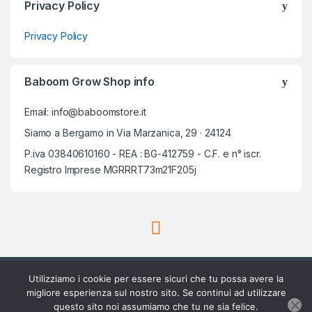
Privacy Policy
Privacy Policy
Baboom Grow Shop info
Email: info@baboomstore.it
Siamo a Bergamo in Via Marzanica, 29 · 24124
P.iva 03840610160 - REA : BG-412759 - C.F. e n° iscr.
Registro Imprese MGRRRT73m21F205j
Utilizziamo i cookie per essere sicuri che tu possa avere la
migliore esperienza sul nostro sito. Se continui ad utilizzare
questo sito noi assumiamo che tu ne sia felice.
Scrivici su Whatsapp