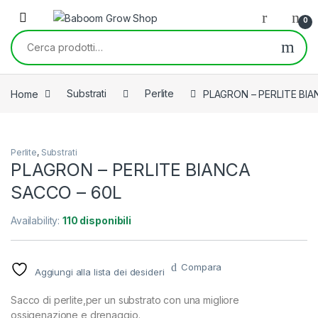
Skip to navigation
Skip to content
0
Cerca:
Home
Substrati
Perlite
PLAGRON – PERLITE BIA
Perlite
,
Substrati
PLAGRON – PERLITE BIANCA
SACCO – 60L
Availability:
110 disponibili
Compara
Aggiungi alla lista dei desideri
Sacco di perlite,per un substrato con una migliore
ossigenazione e drenaggio.