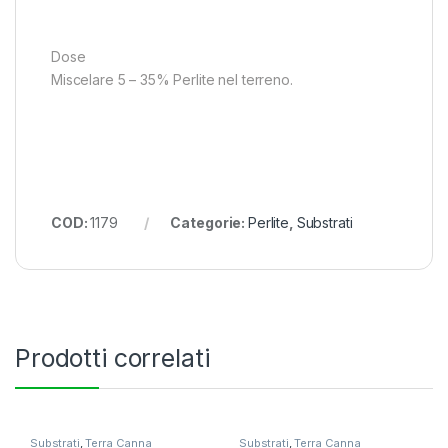
Dose
Miscelare 5 – 35% Perlite nel terreno.
COD:
1179
Categorie:
Perlite
,
Substrati
Prodotti correlati
Substrati
,
Terra Canna
Substrati
,
Terra Canna