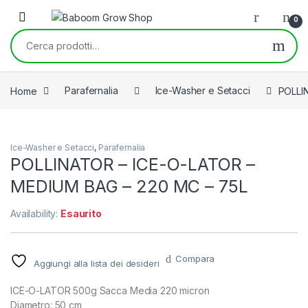
Skip to navigation
Skip to content
0
Cerca:
Home
Parafernalia
Ice-Washer e Setacci
POLLI
Ice-Washer e Setacci
,
Parafernalia
POLLINATOR – ICE-O-LATOR –
MEDIUM BAG – 220 MC – 75L
Availability:
Esaurito
Compara
Aggiungi alla lista dei desideri
ICE-O-LATOR 500g Sacca Media 220 micron
Diametro: 50 cm