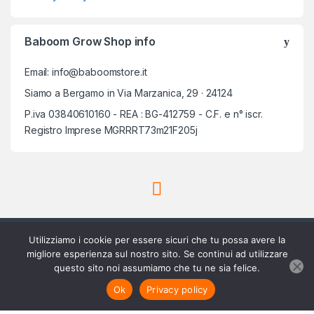
Baboom Grow Shop info
Email: info@baboomstore.it
Siamo a Bergamo in Via Marzanica, 29 · 24124
P.iva 03840610160 - REA : BG-412759 - C.F. e n° iscr.
Registro Imprese MGRRRT73m21F205j
Utilizziamo i cookie per essere sicuri che tu possa avere la
migliore esperienza sul nostro sito. Se continui ad utilizzare
questo sito noi assumiamo che tu ne sia felice.
Scrivici su Whatsapp
3756420488
Ok
Privacy policy