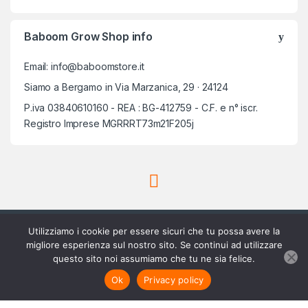
Baboom Grow Shop info
Email: info@baboomstore.it
Siamo a Bergamo in Via Marzanica, 29 · 24124
P.iva 03840610160 - REA : BG-412759 - C.F. e n° iscr.
Registro Imprese MGRRRT73m21F205j
Utilizziamo i cookie per essere sicuri che tu possa avere la
migliore esperienza sul nostro sito. Se continui ad utilizzare
questo sito noi assumiamo che tu ne sia felice.
Scrivici su Whatsapp
3756420488
Ok
Privacy policy