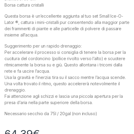
Borsa cattura cristalli
Questa borsa è un’eccellente aggiunta al tuo set Small Ice-O-
Lator ®, cattura i mini-cristalli pur consentendo alla maggior parte
dei frammenti di piante e alle particelle di polvere di passare
insieme all’acqua.
Suggerimento per un rapido drenaggio:
Per accelerare il processo si consiglia di tenere la borsa per la
cucitura del cordoncino (pollice rivolto verso l’alto) e scuotere
ritmicamente la borsa su e giù. Questo allontana i tricomi dalla
rete e fa uscire l’acqua.
Usa la gravità e l’inerzia: tira su il sacco mentre l’acqua scende.
Una volta trovato il ritmo, questo accelererà notevolmente il
drenaggio.
Fai attenzione agli schizzi e lascia una piccola apertura per la
presa d’aria nella parte superiore della borsa.
Necessario secchio da 75l / 20gal (non incluso)
64,39
€