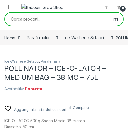
Skip to navigation
Skip to content
0
Cerca:
Home
Parafernalia
Ice-Washer e Setacci
POLLI
Ice-Washer e Setacci
,
Parafernalia
POLLINATOR – ICE-O-LATOR –
MEDIUM BAG – 38 MC – 75L
Availability:
Esaurito
Compara
Aggiungi alla lista dei desideri
ICE-O-LATOR 500g Sacca Media 38 micron
Diametro: 50 cm