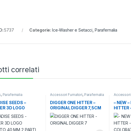
D:
5737
Categorie:
Ice-Washer e Setacci
,
Parafernalia
tti correlati
s
,
Parafernalia
Accessori Fumatori
,
Parafernalia
Accessori
ISE SEEDS –
DIGGER ONE HITTER –
– NEW –
ER 3D LOGO
ORIGINAL DIGGER 7,5CM
HITTER 
TO 40 MM 2 PARTI
COLORA