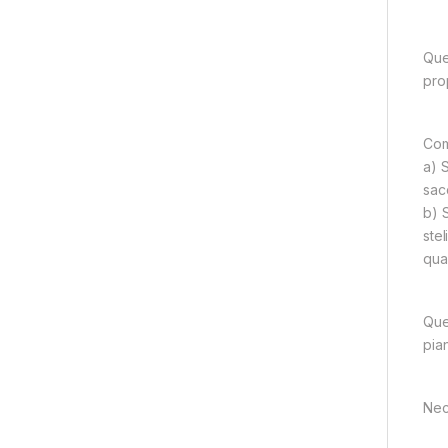
Que
pro
Com
a) 
sacc
b) 
stel
qual
Que
pian
Nec