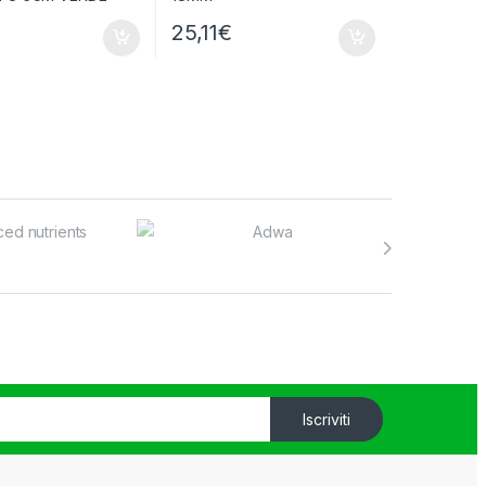
25,11
€
Iscriviti