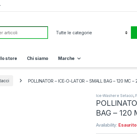
r
or:
llo store
Chi siamo
Marche
tacci
POLLINATOR – ICE-O-LATOR – SMALL BAG – 120 MC – 
Ice-Washer e Setacci
,
P
POLLINATO
BAG – 120 
Availability:
Esaurito