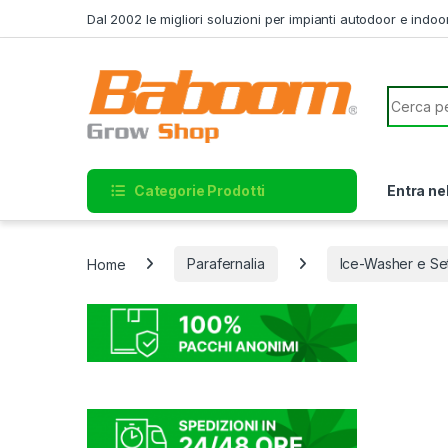
Skip to navigation
Skip to content
Dal 2002 le migliori soluzioni per impianti autodoor e indoo
Search f
Categorie Prodotti
Entra ne
Home
Parafernalia
Ice-Washer e Se