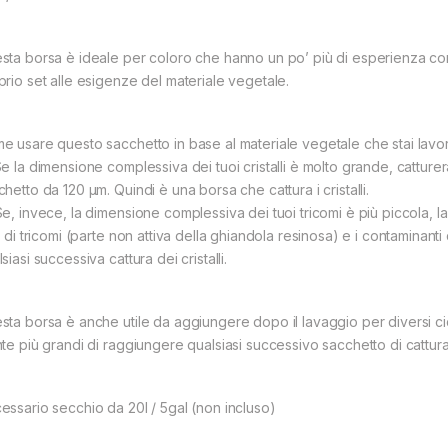
sta borsa è ideale per coloro che hanno un po’ più di esperienza con 
prio set alle esigenze del materiale vegetale.
e usare questo sacchetto in base al materiale vegetale che stai lavo
Se la dimensione complessiva dei tuoi cristalli è molto grande, catturer
hetto da 120 µm. Quindi è una borsa che cattura i cristalli.
Se, invece, la dimensione complessiva dei tuoi tricomi è più piccola, l
i di tricomi (parte non attiva della ghiandola resinosa) e i contaminanti
siasi successiva cattura dei cristalli.
sta borsa è anche utile da aggiungere dopo il lavaggio per diversi cic
te più grandi di raggiungere qualsiasi successivo sacchetto di cattura d
essario secchio da 20l / 5gal (non incluso)