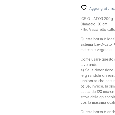
Aggiungi alla lis
ICE-O-LATOR 200g –
Diametro: 30 cm
Filtro/sacchetto cattur
Questa borsa è ideal
sistema Ice-O-Lator 
materiale vegetale.
Come usare questo sa
lavorando:
a) Se la dimensione c
le ghiandole di resi
una borsa che cattura i
b) Se, invece, la dim
sacca da 120 micron r
attiva della ghiandol
così la massima qualit
Questa borsa è anche