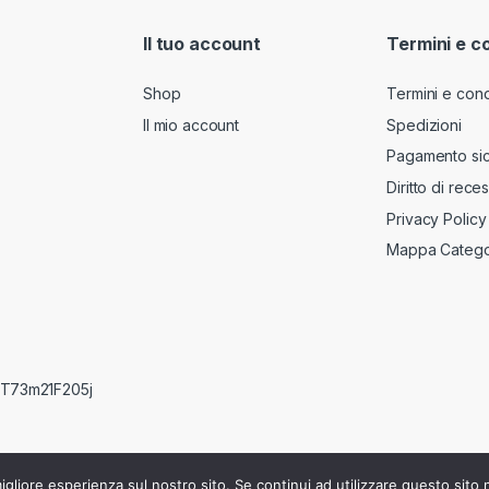
l
*
Il tuo account
Termini e c
Shop
Termini e cond
Il mio account
Spedizioni
Pagamento si
Diritto di rece
Privacy Policy
Mappa Catego
RRT73m21F205j
igliore esperienza sul nostro sito. Se continui ad utilizzare questo sito