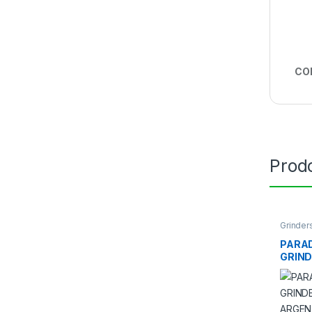
CO
Prodo
Grinder
PARAD
GRIND
ARGEN