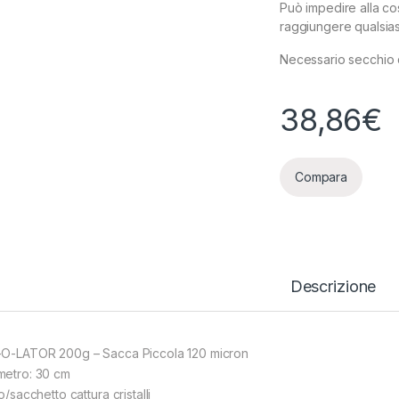
Può impedire alla cos
raggiungere qualsiasi
Necessario secchio d
38,86
€
Compara
Descrizione
-O-LATOR 200g – Sacca Piccola 120 micron
metro: 30 cm
ro/sacchetto cattura cristalli