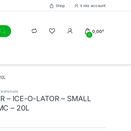
Shop
Il mio account
0,00
€
0
20L
arafernalia
R – ICE-O-LATOR – SMALL
MC – 20L