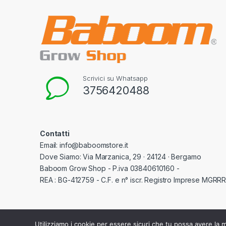
Scrivici su Whatsapp
3756420488
Contatti
Email: info@baboomstore.it
Dove Siamo: Via Marzanica, 29 · 24124 · Bergamo
Baboom Grow Shop - P.iva 03840610160 -
REA : BG-412759 - C.F. e n° iscr. Registro Imprese MGR
Utilizziamo i cookie per essere sicuri che tu possa avere la m