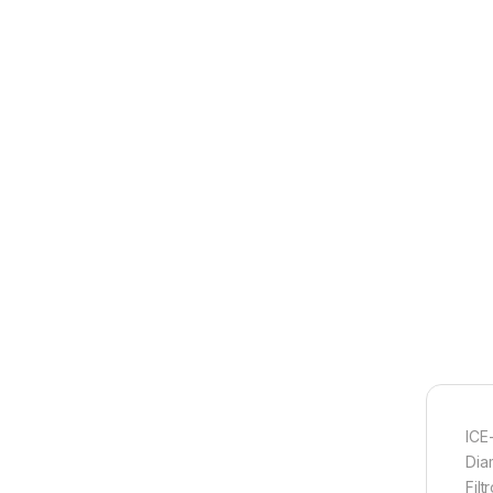
ICE
Dia
Filt