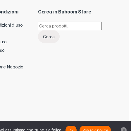
ondizioni
Cerca in Baboom Store
Cerca:
izioni d'uso
Cerca
curo
sso
rie Negozio
 noi assumiamo che tu ne sia felice.
Ok
Privacy policy