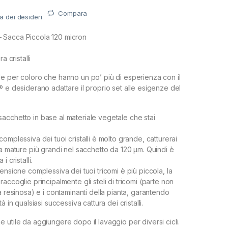
Compara
ta dei desideri
 Sacca Piccola 120 micron
a cristalli
e per coloro che hanno un po’ più di esperienza con il
® e desiderano adattare il proprio set alle esigenze del
cchetto in base al materiale vegetale che stai
omplessiva dei tuoi cristalli è molto grande, catturerai
na mature più grandi nel sacchetto da 120 µm. Quindi è
 cristalli.
ensione complessiva dei tuoi tricomi è più piccola, la
accoglie principalmente gli steli di tricomi (parte non
a resinosa) e i contaminanti della pianta, garantendo
à in qualsiasi successiva cattura dei cristalli.
 utile da aggiungere dopo il lavaggio per diversi cicli.