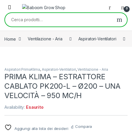
Skip to navigation
Skip to content
0
Cerca:
Home
Ventilazione - Aria
Aspiratori-Ventilatori
Aspiratori PrimaKlima
,
Aspiratori-Ventilatori
,
Ventilazione - Aria
PRIMA KLIMA – ESTRATTORE
CABLATO PK200-L – Ø200 – UNA
VELOCITÀ – 950 MC/H
Availability:
Esaurito
Compara
Aggiungi alla lista dei desideri