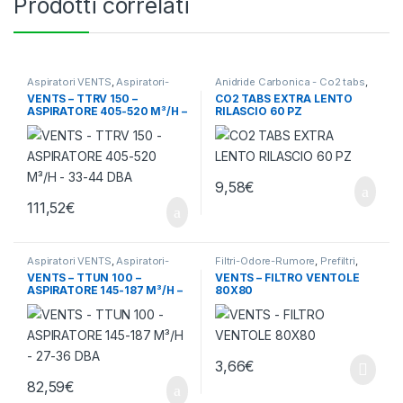
Prodotti correlati
Aspiratori VENTS
,
Aspiratori-
Anidride Carbonica - Co2 tabs
,
Ventilatori
,
Ventilazione - Aria
Ventilazione - Aria
VENTS – TTRV 150 –
CO2 TABS EXTRA LENTO
ASPIRATORE 405-520 M³/H –
RILASCIO 60 PZ
33-44 DBA
9,58
€
111,52
€
Aspiratori VENTS
,
Aspiratori-
Filtri-Odore-Rumore
,
Prefiltri
,
Ventilatori
,
Ventilazione - Aria
Ventilazione - Aria
VENTS – TTUN 100 –
VENTS – FILTRO VENTOLE
ASPIRATORE 145-187 M³/H –
80X80
27-36 DBA
3,66
€
82,59
€