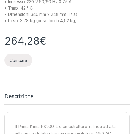
• Ingresso: 230 V 50/60 Hz 0,75 A.
• Tmax: 42 ° C
• Dimensioni: 340 mm x 248 mm (l / a)
• Peso: 3,78 kg (peso lordo 4,92 kg)
264,28
€
Compara
Descrizione
Il Prima Klima PK200-L è un estrattore in linea ad alta
efficienza dotato di un motore centrifugo MES AC