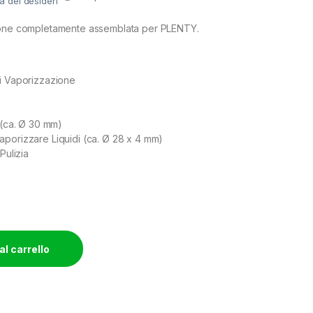
ta dei desideri
ione completamente assemblata per PLENTY.
di Vaporizzazione
 (ca. Ø 30 mm)
porizzare Liquidi (ca. Ø 28 x 4 mm)
Pulizia
al carrello