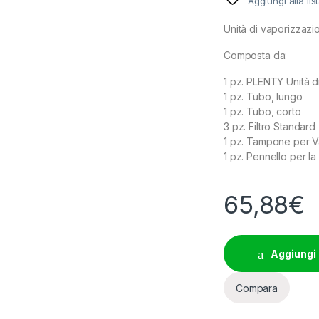
Aggiungi alla lis
Unità di vaporizzaz
Composta da:
1 pz. PLENTY Unità 
1 pz. Tubo, lungo
1 pz. Tubo, corto
3 pz. Filtro Standard
1 pz. Tampone per Va
1 pz. Pennello per la 
65,88
€
Aggiungi 
Compara