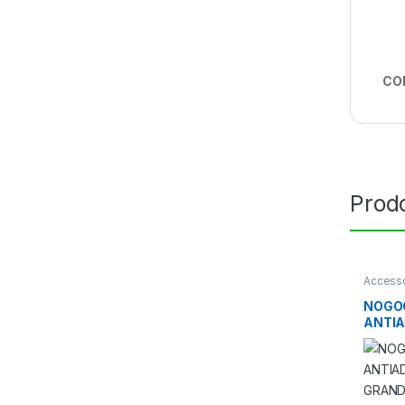
CO
Prodo
Accesso
NOGO
ANTIA
SILIC