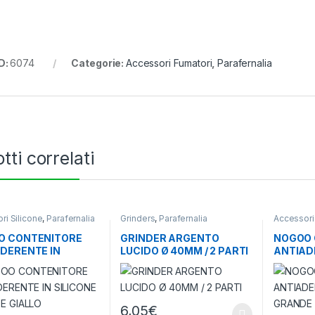
D:
6074
Categorie:
Accessori Fumatori
,
Parafernalia
tti correlati
ri Silicone
,
Parafernalia
Grinders
,
Parafernalia
Accessori
O CONTENITORE
GRINDER ARGENTO
NOGOO 
DERENTE IN
LUCIDO Ø 40MM / 2 PARTI
ANTIAD
ONE GRANDE GIALLO
SILICO
6,05
€