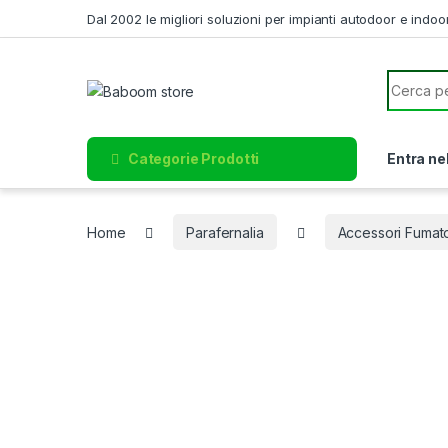
Skip to navigation
Skip to content
Dal 2002 le migliori soluzioni per impianti autodoor e indoo
Search f
Categorie Prodotti
Entra ne
Home
Parafernalia
Accessori Fumato