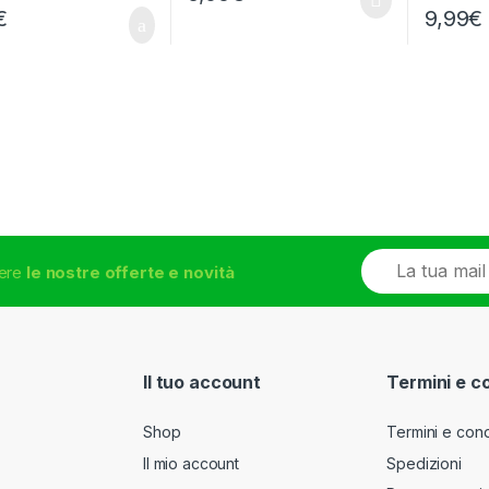
€
9,99
€
E
vere
le nostre offerte e novità
m
a
i
l
*
Il tuo account
Termini e c
Shop
Termini e cond
Il mio account
Spedizioni