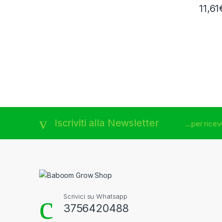
11,61
Brands Carousel
Iscriviti alla Newsletter
...per rice
Scrivici su Whatsapp
3756420488