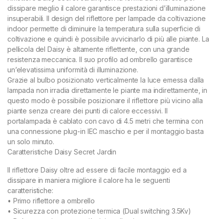
dissipare meglio il calore garantisce prestazioni d’illuminazione
insuperabili. Il design del riflettore per lampade da coltivazione
indoor permette di diminuire la temperatura sulla superficie di
coltivazione e quindi è possibile avvicinarlo di più alle piante. La
pellicola del Daisy è altamente riflettente, con una grande
resistenza meccanica. Il suo profilo ad ombrello garantisce
un’elevatissima uniformità di illuminazione.
Grazie al bulbo posizionato verticalmente la luce emessa dalla
lampada non irradia direttamente le piante ma indirettamente, in
questo modo è possibile posizionare il riflettore più vicino alla
piante senza creare dei punti di calore eccessivi. Il
portalampada è cablato con cavo di 4.5 metri che termina con
una connessione plug-in IEC maschio e per il montaggio basta
un solo minuto.
Caratteristiche Daisy Secret Jardin
Il riflettore Daisy oltre ad essere di facile montaggio ed a
dissipare in maniera migliore il calore ha le seguenti
caratteristiche:
• Primo riflettore a ombrello
• Sicurezza con protezione termica (Dual switching 3.5Kv)