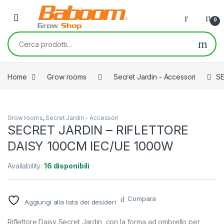
Skip to navigation
Skip to content
0
Cerca:
Home
Grow rooms
Secret Jardin - Accessori
SE
Grow rooms
,
Secret Jardin - Accessori
SECRET JARDIN – RIFLETTORE
DAISY 100CM IEC/UE 1000W
Availability:
16 disponibili
Compara
Aggiungi alla lista dei desideri
Riflettore Daisy Secret Jardin, con la forma ad ombrello per