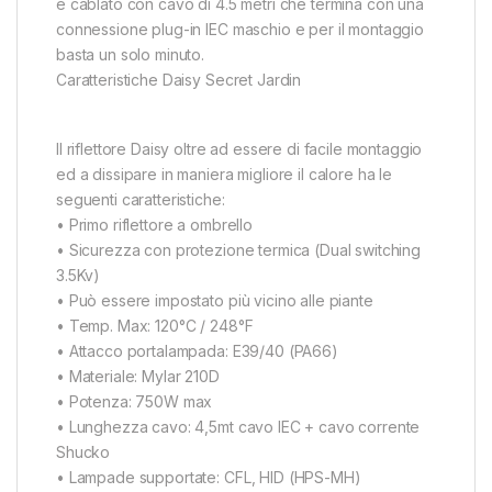
è cablato con cavo di 4.5 metri che termina con una
connessione plug-in IEC maschio e per il montaggio
basta un solo minuto.
Caratteristiche Daisy Secret Jardin
Il riflettore Daisy oltre ad essere di facile montaggio
ed a dissipare in maniera migliore il calore ha le
seguenti caratteristiche:
• Primo riflettore a ombrello
• Sicurezza con protezione termica (Dual switching
3.5Kv)
• Può essere impostato più vicino alle piante
• Temp. Max: 120°C / 248°F
• Attacco portalampada: E39/40 (PA66)
• Materiale: Mylar 210D
• Potenza: 750W max
• Lunghezza cavo: 4,5mt cavo IEC + cavo corrente
Shucko
• Lampade supportate: CFL, HID (HPS-MH)