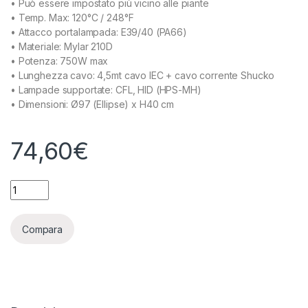
• Può essere impostato più vicino alle piante
• Temp. Max: 120°C / 248°F
• Attacco portalampada: E39/40 (PA66)
• Materiale: Mylar 210D
• Potenza: 750W max
• Lunghezza cavo: 4,5mt cavo IEC + cavo corrente Shucko
• Lampade supportate: CFL, HID (HPS-MH)
• Dimensioni: Ø97 (Ellipse) x H40 cm
74,60
€
SECRET JARDIN - RIFLETTORE DAISY 100CM IEC/UE 1000W qu
Compara