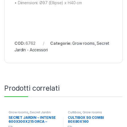
• Dimensioni: Ø97 (Ellipse) x H40 cm
COD:
6762
Categorie:
Grow rooms
,
Secret
Jardin - Accessori
Prodotti correlati
Grow rooms
,
Secret Jardin
Cultibox
,
Grow rooms
SECRET JARDIN – INTENSE
CULTIBOX SG COMBI
600X300X215 ORCA –
80X80X160
VERSIONE 2.0 – COMPOSTO