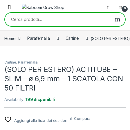
Skip to navigation
Skip to content
0
Cerca:
Home
Parafernalia
Cartine
(SOLO PER ESTERO) 
Cartine
,
Parafernalia
(SOLO PER ESTERO) ACTITUBE –
SLIM – ø 6,9 mm – 1 SCATOLA CON
50 FILTRI
Availability:
199 disponibili
Compara
Aggiungi alla lista dei desideri