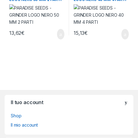
13,62
€
15,13
€
Brands Carousel
Il tuo account
Shop
Il mio account