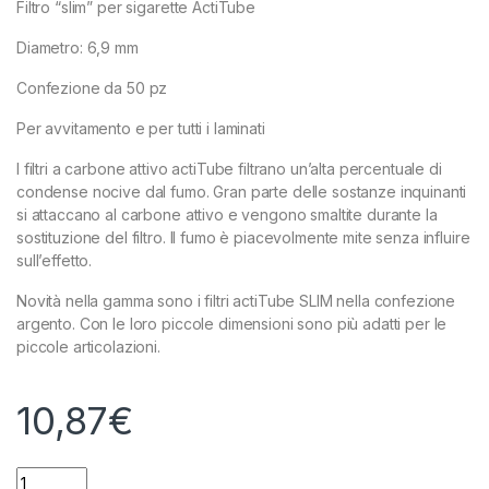
Filtro “slim” per sigarette ActiTube
Diametro: 6,9 mm
Confezione da 50 pz
Per avvitamento e per tutti i laminati
I filtri a carbone attivo actiTube filtrano un’alta percentuale di
condense nocive dal fumo. Gran parte delle sostanze inquinanti
si attaccano al carbone attivo e vengono smaltite durante la
sostituzione del filtro. Il fumo è piacevolmente mite senza influire
sull’effetto.
Novità nella gamma sono i filtri actiTube SLIM nella confezione
argento. Con le loro piccole dimensioni sono più adatti per le
piccole articolazioni.
10,87
€
(SOLO PER ESTERO) ACTITUBE - SLIM - ø 6,9 mm - 1 SCATOLA 