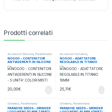
Prodotti correlati
Accessori Silicone
,
Parafernalia
Accessori Fumatori
,
Parafernalia
NOGOO – CONTENITORI
NOGOO – ADATTATORE
ANTIADERENTI IN SILICONE
REGOLABILE IN TITANIO
– 5 UNITA’ COLORI MISTI
18MM
20,00
€
25,11
€
Grinders
,
Parafernalia
Grinders
,
Parafernalia
PARADISE SEEDS – GRINDER
PARADISE SEEDS – GRINDER
LOGO NERO 50 MM 2 PARTI
LOGO NERO 40 MM 4 PARTI