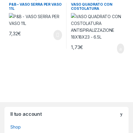
P&B – VASO SERRA PER VASO
VASO QUADRATO CON
11L
COSTOLATURA
ANTISPIRALIZZAZIONE
18X18X23 – 6.5L
7,32
€
1,73
€
Brands Carousel
Il tuo account
Shop