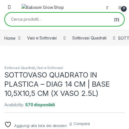
Skip to navigation
Skip to content
0
Cerca:
Home
Vasi e Sottovasi
Sottovasi Quadrati
SOTTO
Sottovasi Quadrati
,
Vasi e Sottovasi
SOTTOVASO QUADRATO IN
PLASTICA – DIAG 14 CM | BASE
10,5X10,5 CM (X VASO 2.5L)
Availability:
570 disponibili
Compara
Aggiungi alla lista dei desideri