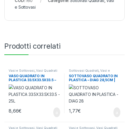
COD:
160
Categorie:
Sottovasi Quadrati
,
Vasi
e Sottovasi
Prodotti correlati
Vasi e Sottovasi
,
Vasi Quadrati
Sottovasi Quadrati
,
Vasi e
Sottovasi
VASO QUADRATO IN
SOTTOVASO QUADRATO IN
PLASTICA 33.5X33.5X33.5 –
PLASTICA – DIAG 28,5CM |
25L
BASE 19,5X19,5 CM (X VASO
14L)
8,66
€
1,77
€
Vasi e Sottovasi
,
Vasi Quadrati
Vasi e Sottovasi
,
Vasi Quadrati