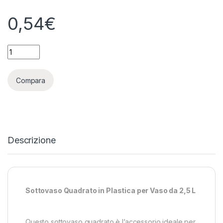
0,54
€
SOTTOVASO QUADRATO IN PLASTICA - DIAG 14 CM | BASE 10,5
Compara
Descrizione
Sottovaso Quadrato in Plastica per Vaso da 2,5 L
Questo sottovaso quadrato è l’accessorio ideale per