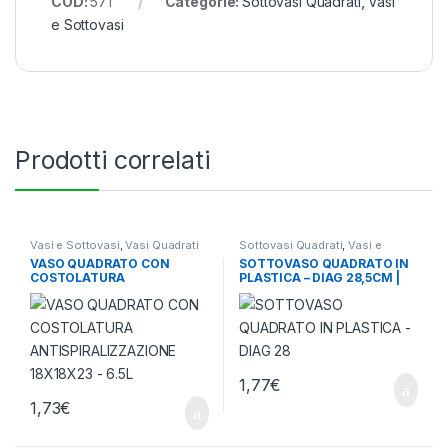
COD:
571
Categorie:
Sottovasi Quadrati
,
Vasi
e Sottovasi
Prodotti correlati
Vasi e Sottovasi
,
Vasi Quadrati
Sottovasi Quadrati
,
Vasi e
Sottovasi
VASO QUADRATO CON
SOTTOVASO QUADRATO IN
COSTOLATURA
PLASTICA – DIAG 28,5CM |
ANTISPIRALIZZAZIONE
BASE 19,5X19,5 CM (X VASO
18X18X23 – 6.5L
14L)
1,77
€
1,73
€