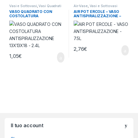
Vasi e Sottovasi
,
Vasi Quadrati
Air-Vase
,
Vasi e Sottovasi
VASO QUADRATO CON
AIR POT ERCOLE – VASO
COSTOLATURA
ANTISPIRALIZZAZIONE –
ANTISPIRALIZZAZIONE
7.5L
13X13X18 – 2.4L
2,76
€
1,05
€
Brands Carousel
Il tuo account