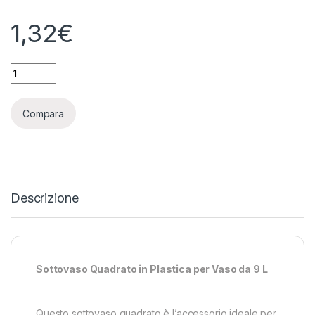
1,32
€
SOTTOVASO QUADRATO IN PLASTICA - DIAG 23CM | BASE 16,5
Compara
Descrizione
Sottovaso Quadrato in Plastica per Vaso da 9 L
Questo sottovaso quadrato è l’accessorio ideale per