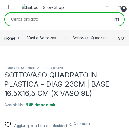
Skip to navigation
Skip to content
0
Cerca:
Home
Vasi e Sottovasi
Sottovasi Quadrati
SOTT
Sottovasi Quadrati
,
Vasi e Sottovasi
SOTTOVASO QUADRATO IN
PLASTICA – DIAG 23CM | BASE
16,5X16,5 CM (X VASO 9L)
Availability:
845 disponibili
Compara
Aggiungi alla lista dei desideri