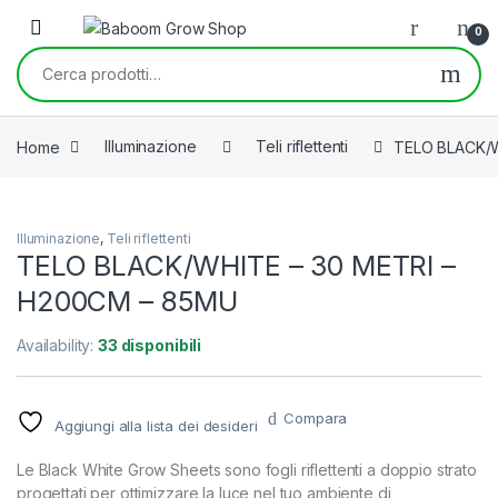
Skip to navigation
Skip to content
0
Cerca:
Home
Illuminazione
Teli riflettenti
TELO BLACK/W
Illuminazione
,
Teli riflettenti
TELO BLACK/WHITE – 30 METRI –
H200CM – 85MU
Availability:
33 disponibili
Compara
Aggiungi alla lista dei desideri
Le Black White Grow Sheets sono fogli riflettenti a doppio strato
progettati per ottimizzare la luce nel tuo ambiente di