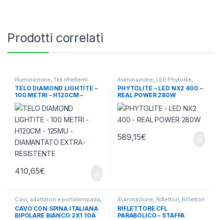
Prodotti correlati
Illuminazione
,
Teli riflettenti
Illuminazione
,
LED Phytolite
,
Luci a Led
TELO DIAMOND LIGHTITE –
PHYTOLITE – LED NX2 400 –
100 METRI – H120CM –
REAL POWER 280W
125MU – DIAMANTATO
EXTRA-RESISTENTE
589,15
€
410,65
€
Cavi, adattatori e portalampada
,
Illuminazione
,
Riflettori
,
Riflettori
Illuminazione
e Light Rail
CAVO CON SPINA ITALIANA
RIFLETTORE CFL
BIPOLARE BIANCO 2X1 10A
PARABOLICO – STAFFA