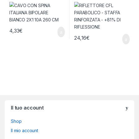
260 CM
RINFORZATA – +81% DI
RIFLESSIONE
4,33
€
24,16
€
Brands Carousel
Il tuo account
Shop
Il mio account