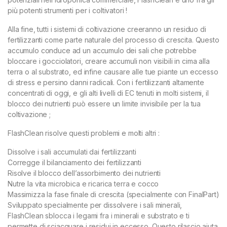
più potenti strumenti per i coltivatori !
Alla fine, tutti i sistemi di coltivazione creeranno un residuo di
fertilizzanti come parte naturale del processo di crescita. Questo
accumulo conduce ad un accumulo dei sali che potrebbe
bloccare i gocciolatori, creare accumuli non visibili in cima alla
terra o al substrato, ed infine causare alle tue piante un eccesso
di stress e persino danni radicali. Con i fertilizzanti altamente
concentrati di oggi, e gli alti livelli di EC tenuti in molti sistemi, il
blocco dei nutrienti può essere un limite invisibile per la tua
coltivazione ;
FlashClean risolve questi problemi e molti altri :
Dissolve i sali accumulati dai fertilizzanti
Corregge il bilanciamento dei fertilizzanti
Risolve il blocco dell’assorbimento dei nutrienti
Nutre la vita microbica e ricarica terra e cocco
Massimizza la fase finale di crescita (specialmente con FinalPart)
Sviluppato specialmente per dissolvere i sali minerali,
FlashClean sblocca i legami fra i minerali e substrato e ti
permette di sciacquare i residui in eccesso. Questo rilascio aiuta