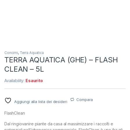
Concimi
,
Terra Aquatica
TERRA AQUATICA (GHE) – FLASH
CLEAN – 5L
Availability:
Esaurito
Compara
Aggiungi alla lista dei desideri
FlashClean
Dal ringiovanire piante da casa al massimizzare i raccolti e
potenziali nell’idroponica commerciale, FlashClean è uno fra gli