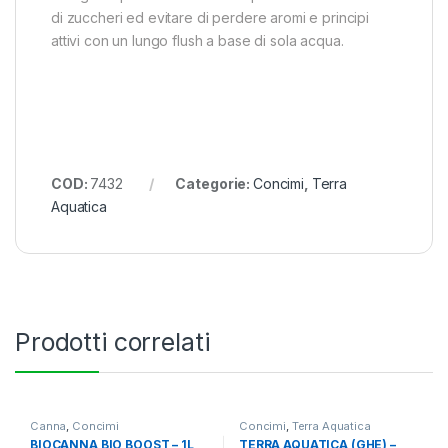
di zuccheri ed evitare di perdere aromi e principi
attivi con un lungo flush a base di sola acqua.
COD:
7432
Categorie:
Concimi
,
Terra
Aquatica
Prodotti correlati
Canna
,
Concimi
Concimi
,
Terra Aquatica
BIOCANNA BIO BOOST – 1L
TERRA AQUATICA (GHE) –