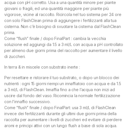
acqua con pH corretto. Usa a una quantità minore per piante
giovani o fragili, ed una quantità maggiore per piante più
vigorose, vicine al raccolto. Ricircola nel tuo sistema per 24 ore
con solo FlashClean prima di aggiungere i fertilizzanti alla tua
cisterna. Non c’è bisogno di svuotare la cisterna dal FlashClean
prima.
Come “flush” finale / dopo FinalPart : cambia la vecchia
soluzione ed aggiungi da 1.5 a 3 ml/L con acqua a pH controllato
per almeno due giorni prima del raccolto per aumentare il livello
di zuccheri.
In terra & in miscele con substrato inerte :
Per resettare e ristorare il tuo substrato, o dopo un blocco dei
nutrienti : ogni 15 giorni riempi un innaffiatoio con acqua e da 1.5
a 3 ml/L di FlashClean. Innaffia fino a che l’acqua non inizi ad
uscire dal fondo del vaso. Ricomincia la normale fertilizzazione
con l’innaffio successivo.
Come “flush” finale / dopo FinalPart: usa 3 ml/L di FlashClean
invece dei fertilizzanti durante gli ultimi due giorni prima della
raccolta per aumentare i livelli di zuccheri ed evitare di perdere
aromi e principi attivi con un lungo flush a base di sola acqua.