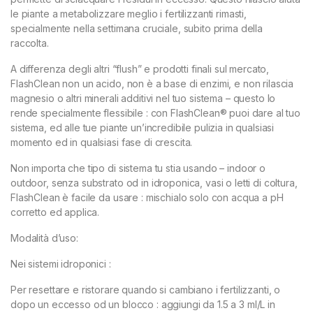
le piante a metabolizzare meglio i fertilizzanti rimasti,
specialmente nella settimana cruciale, subito prima della
raccolta.
A differenza degli altri “flush” e prodotti finali sul mercato,
FlashClean non un acido, non è a base di enzimi, e non rilascia
magnesio o altri minerali additivi nel tuo sistema – questo lo
rende specialmente flessibile : con FlashClean® puoi dare al tuo
sistema, ed alle tue piante un’incredibile pulizia in qualsiasi
momento ed in qualsiasi fase di crescita.
Non importa che tipo di sistema tu stia usando – indoor o
outdoor, senza substrato od in idroponica, vasi o letti di coltura,
FlashClean è facile da usare : mischialo solo con acqua a pH
corretto ed applica.
Modalità d’uso:
Nei sistemi idroponici :
Per resettare e ristorare quando si cambiano i fertilizzanti, o
dopo un eccesso od un blocco : aggiungi da 1.5 a 3 ml/L in