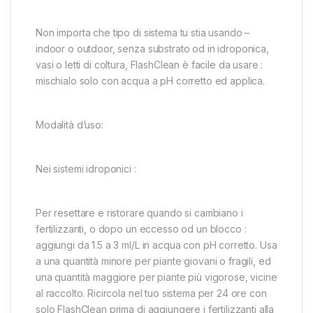
Non importa che tipo di sistema tu stia usando –
indoor o outdoor, senza substrato od in idroponica,
vasi o letti di coltura, FlashClean è facile da usare :
mischialo solo con acqua a pH corretto ed applica.
Modalità d’uso:
Nei sistemi idroponici :
Per resettare e ristorare quando si cambiano i
fertilizzanti, o dopo un eccesso od un blocco :
aggiungi da 1.5 a 3 ml/L in acqua con pH corretto. Usa
a una quantità minore per piante giovani o fragili, ed
una quantità maggiore per piante più vigorose, vicine
al raccolto. Ricircola nel tuo sistema per 24 ore con
solo FlashClean prima di aggiungere i fertilizzanti alla