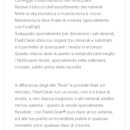
Corregge il bilanciamento dei fertilizzanti
Risolve il blocco dell’assorbimento dei nutrienti
Nutre la vita microbica e ricarica terra e cocco
Massimizza la fase finale di crescita (specialmente
con FinalPart)
Sviluppato specialmente per dissolvere i sali minerali,
FlashClean sblocca i legami fra i minerali e substrato
e ti permette di sciacquare i residui in eccesso.
Questo rilascio aiuta le piante a metabolizzare meglio
i fertilizzanti rimasti, specialmente nella settimana
cruciale, subito prima della raccolta.
A differenza degli altri “flush” e prodotti finali sul
mercato, FlashClean non un acido, non è a base di
enzimi, e non rilascia magnesio o altri minerali additivi
nel tuo sistema – questo lo rende specialmente
flessibile : con FlashClean® puoi dare al tuo sistema,
ed alle tue piante un’incredibile pulizia in qualsiasi
momento ed in qualsiasi fase di crescita.