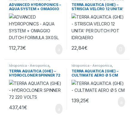
Sistemi Idroponici
- Aeroponica
ADVANCED HYDROPONICS –
TERRA AQUATICA (GHE) –
AQUA SYSTEM + OMAGGIO
STRISCIA VELCRO 12 UNITA’
DUTCH FORMULA 3X0.5L
PER DUTCH POT IDRO/AERO
112,73
€
22,84
€
Idroponica - Aeroponica
,
Idroponica - Aeroponica
,
Sistemi Idroponici
Sistemi Aeroponici
TERRA AQUATICA (GHE) –
TERRA AQUATICA (GHE) –
HYDROCLONER SPINNER 72
CULTIMATE AERO Ø 5 CM
220 VOLTS
139,25
€
437,41
€