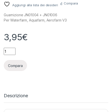
Compara
Aggiungi alla lista dei desideri
Guarnizione JN01004 + JN01006
Per Waterfarm, Aquafarm, Aerofarm V3
3,95
€
TERRA AQUATICA (GHE) - GUARNIZIONE JN01004 + JN01006
Compara
Descrizione