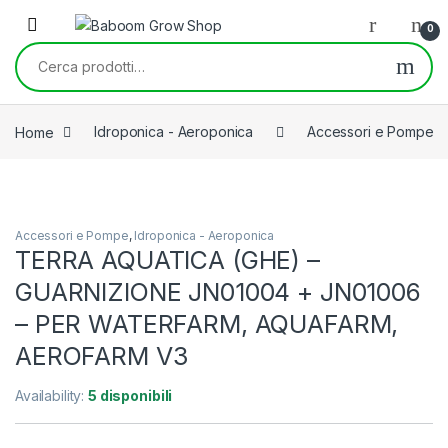
Skip to navigation
Skip to content
0
Cerca:
Home
Idroponica - Aeroponica
Accessori e Pompe
Accessori e Pompe
,
Idroponica - Aeroponica
TERRA AQUATICA (GHE) –
GUARNIZIONE JN01004 + JN01006
– PER WATERFARM, AQUAFARM,
AEROFARM V3
Availability:
5 disponibili