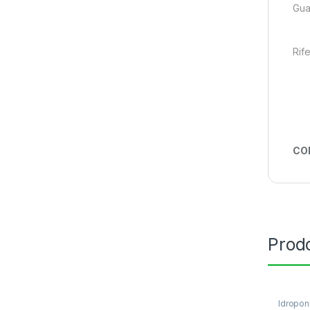
Gua
Rif
CO
Prodo
Idropon