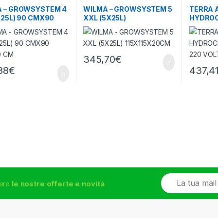
Idroponici
Sistemi Idroponici
Sistemi Id
 – GROWSYSTEM 4
WILMA – GROWSYSTEM 5
TERRA A
X25L) 90 CMX90
XXL (5X25L)
HYDROC
0 CM
115X115X20CM
72 220 
345,70
€
88
€
437,4
E
vere
le nostre offerte e novità
m
a
i
l