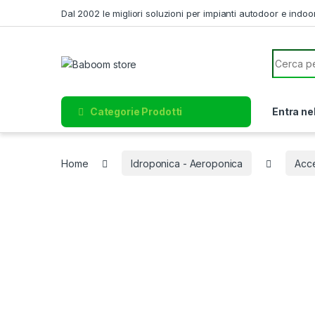
Skip to navigation
Skip to content
Dal 2002 le migliori soluzioni per impianti autodoor e indoo
Search f
Categorie Prodotti
Entra ne
Home
Idroponica - Aeroponica
Acc