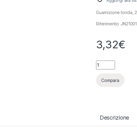
Aggiungi alla lis
Guarnizione tonda,
Riferimento: JN21001
3,32
€
TERRA AQUATICA (
Compara
Descrizione