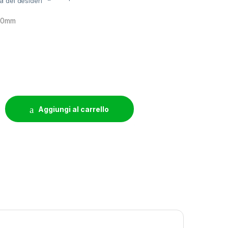
ta dei desideri
 20mm
GHE) - GUARNIZIONE TONDA - O.R. 20MM quantity
Aggiungi al carrello