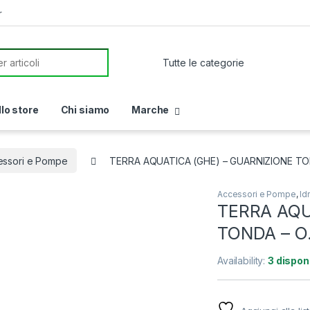
r
or:
llo store
Chi siamo
Marche
essori e Pompe
TERRA AQUATICA (GHE) – GUARNIZIONE TO
Accessori e Pompe
,
Id
TERRA AQU
TONDA – O
Availability:
3 disponi