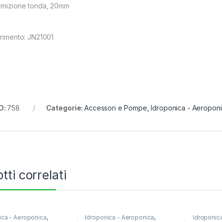
rnizione tonda, 20mm
erimento: JN21001
D:
758
Categorie:
Accessori e Pompe
,
Idroponica - Aeropon
tti correlati
ica - Aeroponica
,
Idroponica - Aeroponica
,
Idroponic