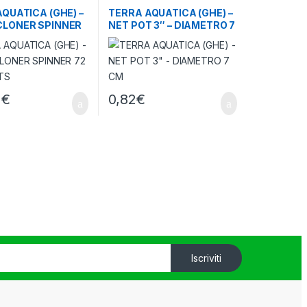
roponici
- Aeroponica
QUATICA (GHE) –
TERRA AQUATICA (GHE) –
LONER SPINNER
NET POT 3″ – DIAMETRO 7
VOLTS
CM
1
€
0,82
€
Iscriviti