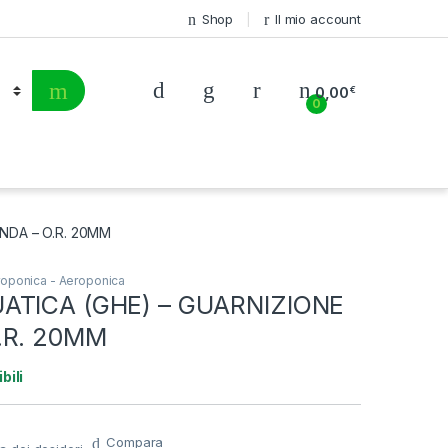
Shop
Il mio account
0,00
€
0
NDA – O.R. 20MM
roponica - Aeroponica
ATICA (GHE) – GUARNIZIONE
.R. 20MM
bili
Compara