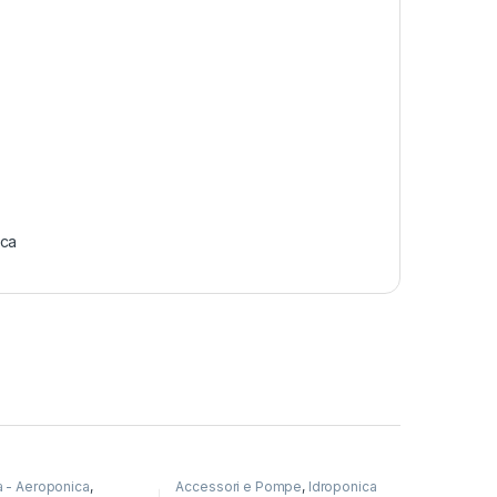
ica
a - Aeroponica
,
Accessori e Pompe
,
Idroponica