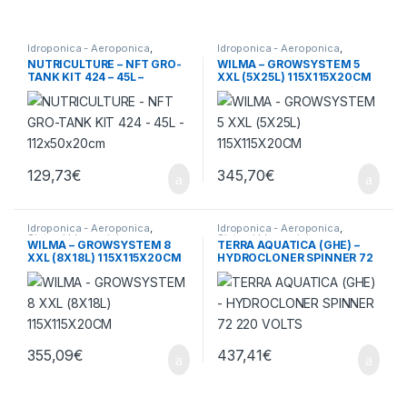
Idroponica - Aeroponica
,
Idroponica - Aeroponica
,
Sistemi Idroponici
Sistemi Idroponici
NUTRICULTURE – NFT GRO-
WILMA – GROWSYSTEM 5
TANK KIT 424 – 45L –
XXL (5X25L) 115X115X20CM
112x50x20cm
129,73
€
345,70
€
Idroponica - Aeroponica
,
Idroponica - Aeroponica
,
Sistemi Idroponici
Sistemi Idroponici
WILMA – GROWSYSTEM 8
TERRA AQUATICA (GHE) –
XXL (8X18L) 115X115X20CM
HYDROCLONER SPINNER 72
220 VOLTS
355,09
€
437,41
€