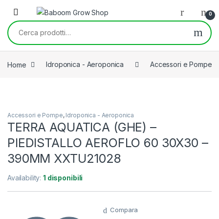
Skip to navigation
Skip to content
0
Cerca:
Home
Idroponica - Aeroponica
Accessori e Pompe
Accessori e Pompe
,
Idroponica - Aeroponica
TERRA AQUATICA (GHE) –
PIEDISTALLO AEROFLO 60 30X30 –
390MM XXTU21028
Availability:
1 disponibili
Compara