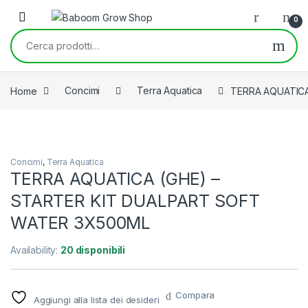
Skip to navigation
Skip to content
0
Cerca:
Home
Concimi
Terra Aquatica
TERRA AQUATICA
Concimi
,
Terra Aquatica
TERRA AQUATICA (GHE) –
STARTER KIT DUALPART SOFT
WATER 3X500ML
Availability:
20 disponibili
Compara
Aggiungi alla lista dei desideri