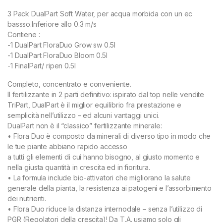
3 Pack DualPart Soft Water, per acqua morbida con un ec
bassso.Inferiore allo 0.3 m/s
Contiene :
-1 DualPart FloraDuo Grow sw 0.5l
-1 DualPart FloraDuo Bloom 0.5l
-1 FinalPart/ ripen 0.5l
Completo, concentrato e conveniente.
Il fertilizzante in 2 parti definitivo: ispirato dal top nelle vendite
TriPart, DualPart è il miglior equilibrio fra prestazione e
semplicità nell’utilizzo – ed alcuni vantaggi unici.
DualPart non è il “classico” fertilizzante minerale:
• Flora Duo è composto da minerali di diverso tipo in modo che
le tue piante abbiano rapido accesso
a tutti gli elementi di cui hanno bisogno, al giusto momento e
nella giusta quantità in crescita ed in fioritura.
• La formula include bio-attivatori che migliorano la salute
generale della pianta, la resistenza ai patogeni e l’assorbimento
dei nutrienti.
• Flora Duo riduce la distanza internodale – senza l’utilizzo di
PGR (Regolatori della crescita)! Da T.A. usiamo solo gli