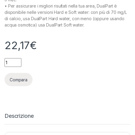
• Per assicurare i migliori risultati nella tua area, DualPart è
disponibile nelle versioni Hard e Soft water: con più di 70 mg/L
di calcio, usa DualPart Hard water, con meno (oppure usando
acqua osmotica) usa DualPart Soft water.
22,17
€
TERRA AQUATICA (GHE) - STARTER KIT DUALPART SOFT WAT
Compara
Descrizione