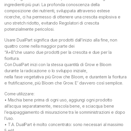
ingredienti più puri. La profonda conoscenza della
composizione dei nutrienti, sviluppata attraverso estese
ricerche, ci ha permesso di ottenere una crescita esplosiva e
uno stretch ridotto, evitando Regolatori di crescita
potenzialmente pericolosi.
Usare DualPart significa due prodotti dall’inizio alla fine, non
quattro come nella maggior parte dei
“A+B”che usano due prodotti per la crescita e due per la
fioritura.
Con DualPart inizi con la stessa quantità di Grow e Bloom
durante la radicazione o lo sviluppo iniziale,
nella fase vegetativa più Grow che Bloom, e durantem la fioritura
e frutificazione, più Bloom che Grow. E’ davvero così semplice.
Come utilizzare:
• Mischia bene prima di ogni uso, aggiungi ogni prodotto
all’acqua separatamente, mescola bene, e sciacqua bene
l’equipaggiamento di misurazione tra le somministrazioni e dopo
l’uso.
• T.A. DualPart è molto concentrato: sono necessari al massimo
5 ml/L.