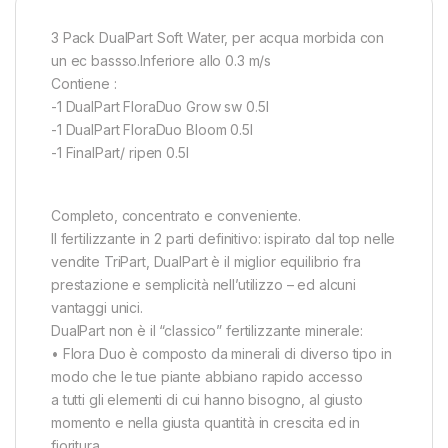
3 Pack DualPart Soft Water, per acqua morbida con
un ec bassso.Inferiore allo 0.3 m/s
Contiene :
-1 DualPart FloraDuo Grow sw 0.5l
-1 DualPart FloraDuo Bloom 0.5l
-1 FinalPart/ ripen 0.5l
Completo, concentrato e conveniente.
Il fertilizzante in 2 parti definitivo: ispirato dal top nelle
vendite TriPart, DualPart è il miglior equilibrio fra
prestazione e semplicità nell’utilizzo – ed alcuni
vantaggi unici.
DualPart non è il “classico” fertilizzante minerale:
• Flora Duo è composto da minerali di diverso tipo in
modo che le tue piante abbiano rapido accesso
a tutti gli elementi di cui hanno bisogno, al giusto
momento e nella giusta quantità in crescita ed in
fioritura.