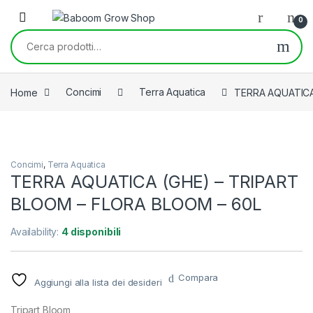
Skip to navigation
Skip to content
0
Cerca:
Home
Concimi
Terra Aquatica
TERRA AQUATICA
Concimi
,
Terra Aquatica
TERRA AQUATICA (GHE) – TRIPART
BLOOM – FLORA BLOOM – 60L
Availability:
4 disponibili
Compara
Aggiungi alla lista dei desideri
Tripart Bloom