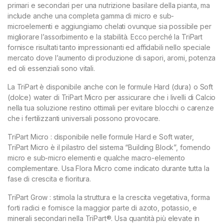
primari e secondari per una nutrizione basilare della pianta, ma
include anche una completa gamma di micro e sub-
microelementi e aggiungiamo chelati ovunque sia possibile per
migliorare l’assorbimento e la stabilità. Ecco perché la TriPart
fornisce risultati tanto impressionanti ed affidabili nello speciale
mercato dove l’aumento di produzione di sapori, aromi, potenza
ed oli essenziali sono vitali.
La TriPart è disponibile anche con le formule Hard (dura) o Soft
(dolce) water di TriPart Micro per assicurare che i livelli di Calcio
nella tua soluzione restino ottimali per evitare blocchi o carenze
che i fertilizzanti universali possono provocare.
TriPart Micro : disponibile nelle formule Hard e Soft water,
TriPart Micro è il pilastro del sistema “Building Block”, fornendo
micro e sub-micro elementi e qualche macro-elemento
complementare. Usa Flora Micro come indicato durante tutta la
fase di crescita e fioritura.
TriPart Grow : stimola la struttura e la crescita vegetativa, forma
forti radici e fornisce la maggior parte di azoto, potassio, e
minerali secondari nella TriPart®. Usa quantità più elevate in