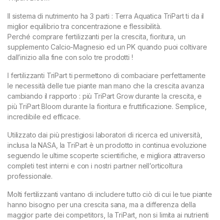
Il sistema di nutrimento ha 3 parti : Terra Aquatica TriPart ti da il
miglior equilibrio tra concentrazione e flessibilità.
Perché comprare fertilizzanti per la crescita, fioritura, un
supplemento Calcio-Magnesio ed un PK quando puoi coltivare
dall’inizio alla fine con solo tre prodotti !
I fertilizzanti TriPart ti permettono di combaciare perfettamente
le necessità delle tue piante man mano che la crescita avanza
cambiando il rapporto : più TriPart Grow durante la crescita, e
più TriPart Bloom durante la fioritura e fruttificazione. Semplice,
incredibile ed efficace.
Utilizzato dai più prestigiosi laboratori di ricerca ed università,
inclusa la NASA, la TriPart è un prodotto in continua evoluzione
seguendo le ultime scoperte scientifiche, e migliora attraverso
completi test interni e con i nostri partner nell’orticoltura
professionale.
Molti fertilizzanti vantano di includere tutto ciò di cui le tue piante
hanno bisogno per una crescita sana, ma a differenza della
maggior parte dei competitors, la TriPart, non si limita ai nutrienti