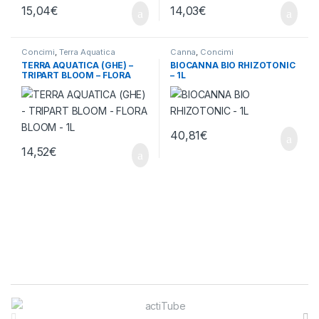
15,04
€
14,03
€
Concimi
,
Terra Aquatica
Canna
,
Concimi
TERRA AQUATICA (GHE) –
BIOCANNA BIO RHIZOTONIC
TRIPART BLOOM – FLORA
– 1L
BLOOM – 1L
40,81
€
14,52
€
Brands Carousel